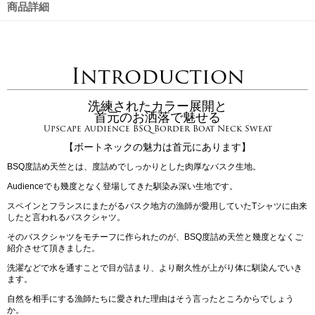
商品詳細
Introduction
洗練されたカラー展開と
首元のお洒落で魅せる
Upscape Audience BSQ Border Boat Neck Sweat
【ボートネックの魅力は首元にあります】
BSQ度詰め天竺とは、度詰めでしっかりとした肉厚なバスク生地。
Audienceでも幾度となく登場してきた馴染み深い生地です。
スペインとフランスにまたがるバスク地方の漁師が愛用していたTシャツに由来
したと言われるバスクシャツ。
そのバスクシャツをモチーフに作られたのが、BSQ度詰め天竺と幾度となくご
紹介させて頂きました。
洗濯などで水を通すことで目が詰まり、より耐久性が上がり体に馴染んでいき
ます。
自然を相手にする漁師たちに愛された理由はそう言ったところからでしょう
か。