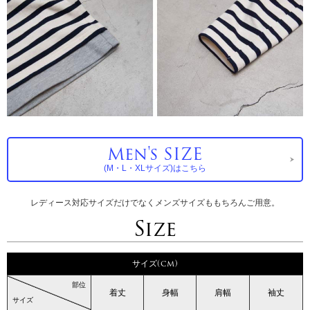
Men's SIZE
(M・L・XLサイズ)はこちら
レディース対応サイズだけでなくメンズサイズももちろんご用意。
Size
サイズ(cm)
部位
着丈
身幅
肩幅
袖丈
サイズ