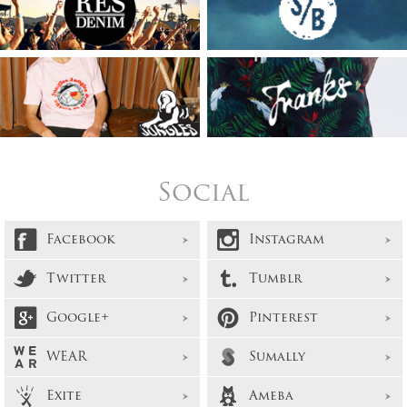
Social
Facebook
Instagram
Twitter
Tumblr
Google+
Pinterest
WEAR
Sumally
Exite
Ameba