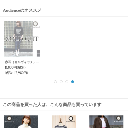
Audienceのオススメ
ソフトリネンコットンキャンバス ドロップショルダーノーカラーシャツ5分袖 [Lady's]【MADE IN JAPAN】『日本製』/ Upscape Audience
ワイドスプレッドボタンダウンカラー7分袖シャツ [Lady's]【MADE IN JAPAN】『日本製』/ Upscape Audience
【RE PRICE / 価格改定】度詰裏毛ドロップショルダークルーネック長袖スウェット [Lady's]【MADE IN JAPAN】『日本製』/ Upscape Audience
6,800円
(税別)
5,800円
(税別)
3,000円
(税別)
(税込
:
7,480円)
(税込
:
6,380円)
(税込
:
3,300円)
この商品を買った人は、こんな商品も買っています