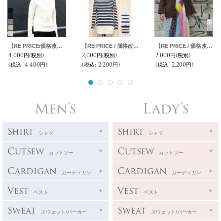
【RE PRICE/価格改定】ビッグワッフルサドルショルダータートルネックニット[Lady's]【MADE IN JAPAN】『日本製』 / Upscape Audience
【RE PRICE / 価格改定】Basque10オンス（バスク天竺）ボーダーベイビーボートネック長袖カットソー [Lady's]【MADE IN JAPAN】『日本製』/ Upscape Audience
【RE PRICE / 価格改定】オックスベースボール9分袖ライト/Jacket【MADE IN JAPAN】『日本製』/ Upscape Audience
4,000円
(税別)
2,000円
(税別)
2,000円
(税別)
(税込
:
4,400円)
(税込
:
2,200円)
(税込
:
2,200円)
Men's
Lady's
Shirt
Shirt
シャツ
シャツ
Cutsew
Cutsew
カットソー
カットソー
Cardigan
Cardigan
カーディガン
カーディガン
Vest
Vest
ベスト
ベスト
Sweat
Sweat
スウェット/パーカー
スウェット/パーカー