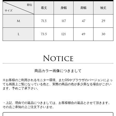
部位
着丈
身幅
肩幅
袖丈
サイズ
M
71.5
117
47
29
L
73.5
121
49
30
Notice
商品カラー画像につきまして
※お客様のご利用されるモニター環境、またOSやブラウザのバージョンによっ
ても画面上ご覧になっている色と、実際の商品の色が多少異なる場合がござい
ます。予めご了承下さい。
・上記、理由での返品につきましては、お客様都合の返品とさせて頂きます。
その点ご承知の上ご注文下さいませ。