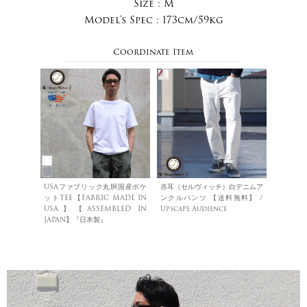
Size :
M
Model's Spec :
173cm/59kg
Coordinate Item
USAファブリック丸胴国産ポケ
赤耳（セルヴィッチ）白デニムア
ットTEE【FABRIC MADE IN
ンクルパンツ 【送料無料】 /
USA】【ASSEMBLED IN
Upscape Audience
JAPAN】『日本製』