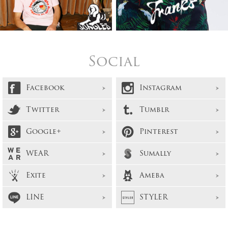
Social
Facebook
Instagram
Twitter
Tumblr
Google+
Pinterest
WEAR
Sumally
Exite
Ameba
LINE
STYLER