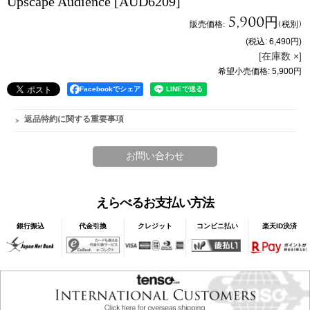
Upscape Audience
[AUD6209]
5,900円
販売価格
:
(税別)
(税込
:
6,490円
)
[在庫数 ×]
希望小売価格
:
5,900円
Facebookでシェア
返品特約に関する重要事項
えらべるお支払い方法
銀行振込
代金引換
クレジット
コンビニ払い
楽天ID決済