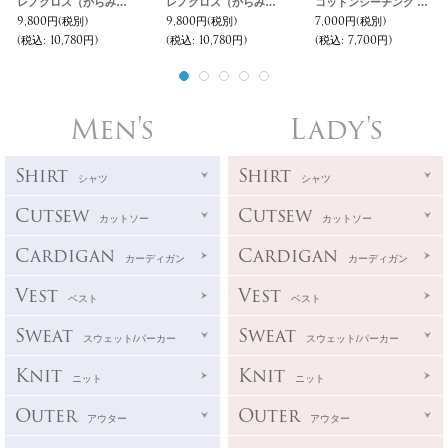
レノクロス（からみ織）オープンカラー ハーフスリーブシャツ【MADE IN JAPAN】『日本製』/ Upscape Audience
レノクロス（からみ織）オープンカラー ハーフスリーブシャツ【MADE IN JAPAN】『日本製』/ Upscape Audience
コットンシーチング ワッシャー Vネック スリーピング ハーフスリーブシャツ【MADE IN JAPAN】『日本製』/ Upscape Audience
9,800円
(税別)
9,800円
(税別)
7,000円
(税別)
(税込
:
10,780円)
(税込
:
10,780円)
(税込
:
7,700円)
Men's
Lady's
Shirt
Shirt
シャツ
シャツ
Cutsew
Cutsew
カットソー
カットソー
Cardigan
Cardigan
カーディガン
カーディガン
Vest
Vest
ベスト
ベスト
Sweat
Sweat
スウェット/パーカー
スウェット/パーカー
Knit
Knit
ニット
ニット
Outer
Outer
アウター
アウター