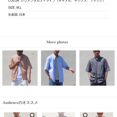
COLOR
:
レジメンタルストライプ（キャメル、サックス、ブラック）
SIZE
:
M,L
生産国
:
日本
More photos
Audienceのオススメ