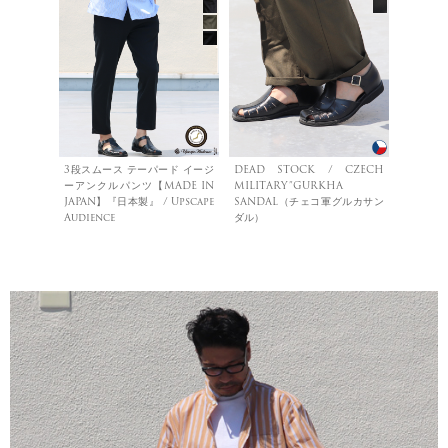
3段スムース テーパード イージ
DEAD STOCK / CZECH
ーアンクルパンツ【MADE IN
MILITARY”GURKHA
JAPAN】『日本製』 / Upscape
SANDAL（チェコ軍グルカサン
Audience
ダル）