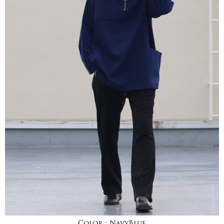
Color :
NavyBlue