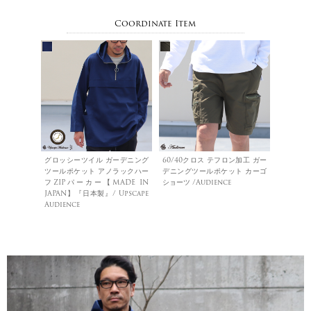
Coordinate Item
グロッシーツイル ガーデニング
60/40クロス テフロン加工 ガー
ツールポケット アノラックハー
デニングツールポケット カーゴ
フZIPパーカー【MADE IN
ショーツ /Audience
JAPAN】『日本製』/ Upscape
Audience