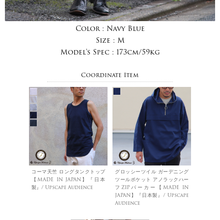
Color :
Navy Blue
Size :
M
Model's Spec :
173cm/59kg
Coordinate Item
コーマ天竺 ロングタンクトップ
グロッシーツイル ガーデニング
【MADE IN JAPAN】『日本
ツールポケット アノラックハー
製』/ Upscape Audience
フZIPパーカー【MADE IN
JAPAN】『日本製』/ Upscape
Audience