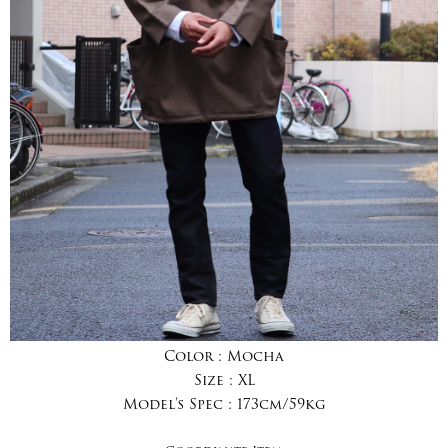
Color :
Mocha
Size :
XL
Model's Spec :
173cm/59kg