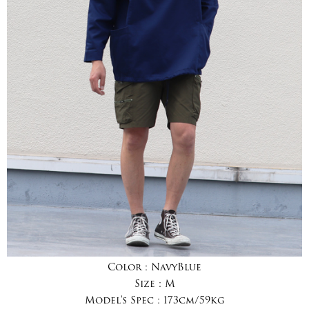
Color :
NavyBlue
Size :
M
Model's Spec :
173cm/59kg