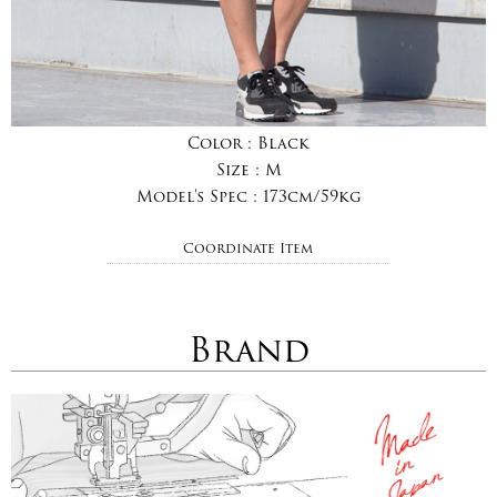
Color :
Black
Size :
M
Model's Spec :
173cm/59kg
Coordinate Item
Brand