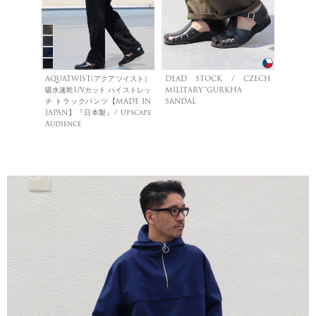
AQUATWIST(アクアツイスト）
DEAD STOCK / CZECH
吸水速乾UVカット ハイストレッ
MILITARY”GURKHA
チ トラックパンツ【MADE IN
SANDAL
JAPAN】『日本製』/ Upscape
Audience