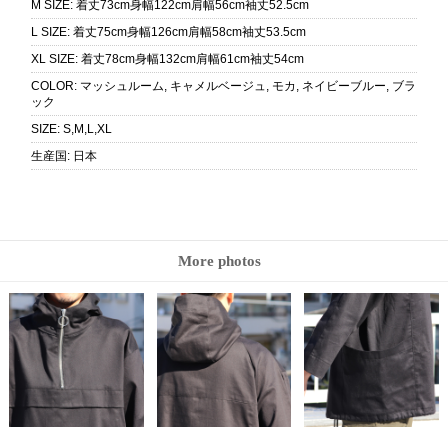
M SIZE
:
着丈73cm身幅122cm肩幅56cm袖丈52.5cm
L SIZE
:
着丈75cm身幅126cm肩幅58cm袖丈53.5cm
XL SIZE
:
着丈78cm身幅132cm肩幅61cm袖丈54cm
COLOR
:
マッシュルーム, キャメルベージュ, モカ, ネイビーブルー, ブラ
ック
SIZE
:
S,M,L,XL
生産国
:
日本
More photos