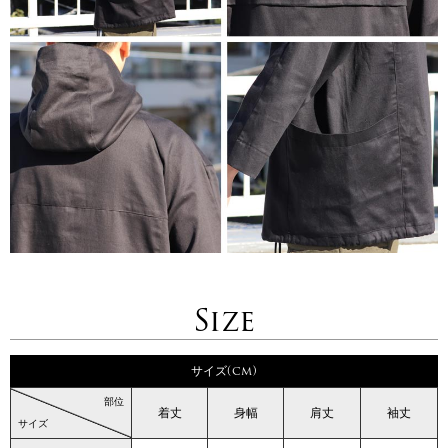
Size
サイズ(cm)
部位
着丈
身幅
肩丈
袖丈
サイズ