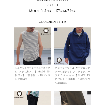
Size :
L
Model's Spec :
173cm/59kg
Coordinate Item
シルケットボーダークルーネック
グロッシーツイル ガーデニング
ロング_Tank【MADE IN
ツールポケット アノラックハー
JAPAN】『日本製』/ Upscape
フZIPパーカー【MADE IN
Audience
JAPAN】『日本製』/ Upscape
Audience