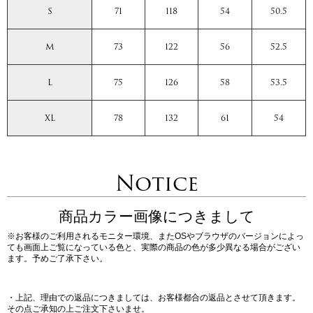
S
71
118
54
50.5
M
73
122
56
52.5
L
75
126
58
53.5
XL
78
132
61
54
Notice
商品カラー画像につきまして
※お客様のご利用されるモニター環境、またOSやブラウザのバージョンによっ
ても画面上ご覧になっている色と、実際の商品の色が多少異なる場合がござい
ます。予めご了承下さい。
・上記、理由での返品につきましては、お客様都合の返品とさせて頂きます。
その点ご承知の上ご注文下さいませ。