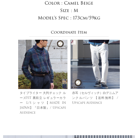
Color :
Camel Beige
Size :
M
Model's Spec :
173cm/59kg
Coordinate Item
タイプライター 大判チェック ル
赤耳（セルヴィッチ）白デニムア
ーズFIT 裏前立 レギュラーカラ
ンクルパンツ 【送料無料】 /
ー L/Sシャツ【MADE IN
Upscape Audience
JAPAN】『日本製』/ Upscape
Audience