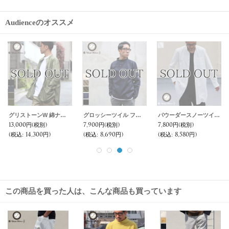
Audienceのオススメ
グリストーンW 綿ナイロン高密度ギャバ ガーデニングコート『MADE IN JAPAN』『日本製』【送料無料】Upscape Audience
グロッシーツイル フィッシャーマンスモックシャツ【MADE IN JAPAN】『日本製』/ Upscape Audience
パウーダースノーツイル ローマシャツコート【MADE IN JAPAN】『日本製』/ Upscape Audience
13,000円
(税別)
7,900円
(税別)
7,800円
(税別)
(税込
:
14,300円)
(税込
:
8,690円)
(税込
:
8,580円)
この商品を買った人は、こんな商品も買っています