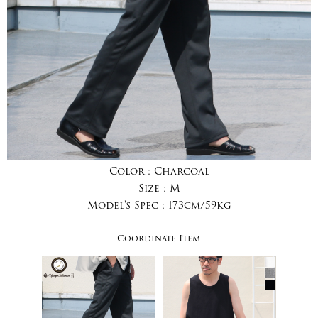
Color :
Charcoal
Size :
M
Model's Spec :
173cm/59kg
Coordinate Item