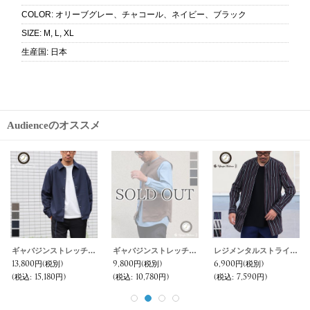
COLOR
:
オリーブグレー、チャコール、ネイビー、ブラック
SIZE
:
M, L, XL
生産国
:
日本
Audienceのオススメ
ギャバジンストレッチワイド2タック グルカイージー アンクルパンツ【MADE IN JAPAN】『日本製』【送料無料】/ Upscape Audience
ナイロン 4wayストレッチ ライン イージーアンクルパンツ【MADE IN JAPAN】『日本製』【送料無料】/ Upscape Audience
【ボンバーヒート】爆暖TWEED タックイージーアンクルパンツ【送料無料】『日本製』【MADE IN JAPAN】 / Upscape Audience
11,800円
(税別)
11,800円
(税別)
11,000円
(税別)
(税込
:
12,980円)
(税込
:
12,980円)
(税込
:
12,100円)