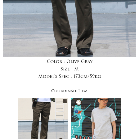
Color :
Olive Gray
Size :
M
Model's Spec :
173cm/59kg
Coordinate Item