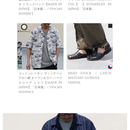
チ トラックパンツ【MADE IN
USA】【ASSEMBLED IN
JAPAN】『日本製』 / Upscape
JAPAN】『日本製』
Audience
コットンレーヨン ヴィンテージ
DEAD STOCK / CZECH
アロハ柄 オープンカラー ハーフ
MILITARY”GURKHA
スリーブ シャツ【MADE IN
SANDAL
JAPAN】『日本製』/ Upscape
Audience