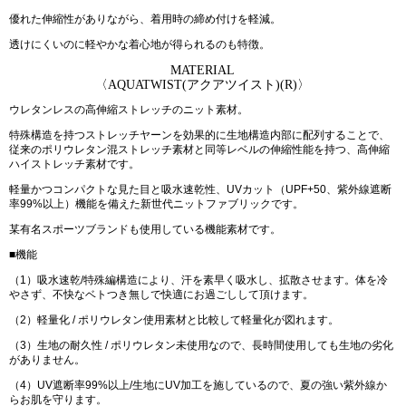
優れた伸縮性がありながら、着用時の締め付けを軽減。
透けにくいのに軽やかな着心地が得られるのも特徴。
MATERIAL
〈AQUATWIST(アクアツイスト)(R)〉
ウレタンレスの高伸縮ストレッチのニット素材。
特殊構造を持つストレッチヤーンを効果的に生地構造内部に配列することで、
従来のポリウレタン混ストレッチ素材と同等レベルの伸縮性能を持つ、高伸縮
ハイストレッチ素材です。
軽量かつコンパクトな見た目と吸水速乾性、UVカット（UPF+50、紫外線遮断
率99%以上）機能を備えた新世代ニットファブリックです。
某有名スポーツブランドも使用している機能素材です。
■機能
（1）吸水速乾/特殊編構造により、汗を素早く吸水し、拡散させます。体を冷
やさず、不快なベトつき無しで快適にお過ごしして頂けます。
（2）軽量化 / ポリウレタン使用素材と比較して軽量化が図れます。
（3）生地の耐久性 / ポリウレタン未使用なので、長時間使用しても生地の劣化
がありません。
（4）UV遮断率99%以上/生地にUV加工を施しているので、夏の強い紫外線か
らお肌を守ります。