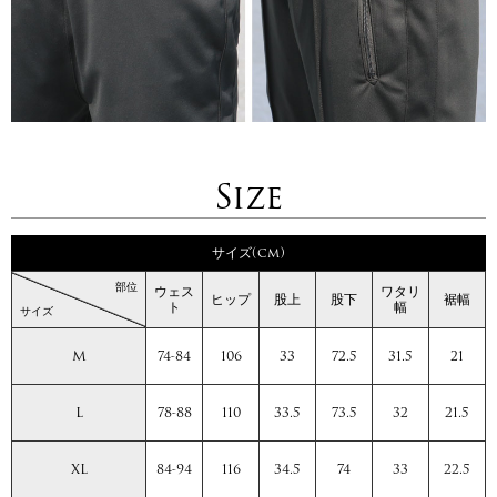
Size
サイズ(cm)
部位
ウェス
ワタリ
ヒップ
股上
股下
裾幅
ト
幅
サイズ
M
74-84
106
33
72.5
31.5
21
L
78-88
110
33.5
73.5
32
21.5
XL
84-94
116
34.5
74
33
22.5