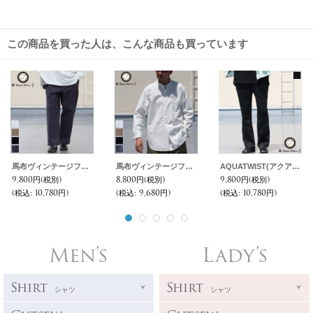
この商品を買った人は、こんな商品も買っています
馬布ヴィンテージフィニッシュ（ホースクロス） ベイカー ワイドパンツ【MADE IN JAPAN】『日本製』/ Upscape Audience
馬布ヴィンテージフィニッシュバンドカラースリーピングシャツ【MADE IN JAPAN】『日本製』/ Upscape Audience
AQUATWIST(アクアツイスト）吸水速乾UVカット ハイストレッチ トラックパンツ【MADE IN JAPAN】『日本製』 / Upscape Audience
9,800円
(税別)
8,800円
(税別)
9,800円
(税別)
(税込
:
10,780円)
(税込
:
9,680円)
(税込
:
10,780円)
Men's
Lady's
Shirt
Shirt
シャツ
シャツ