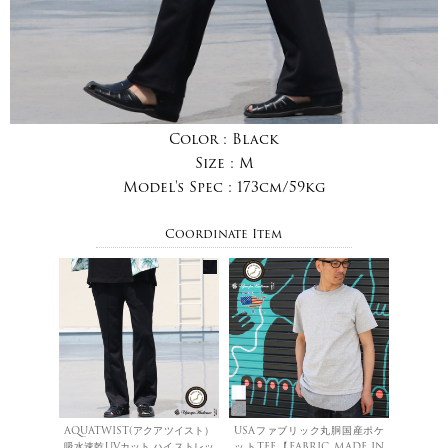
Color :
Black
Size :
M
Model's Spec :
173cm/59kg
Coordinate Item
AQUATWIST(アクアツイスト）
USAファブリック丸胴国産ポケ
吸水速乾UVカット ハイストレッ
ットTEE【FABRIC MADE IN