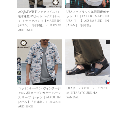
AQUATWIST(アクアツイスト）
USAファブリック丸胴国産ポケ
吸水速乾UVカット ハイストレッ
ットTEE【FABRIC MADE IN
チ トラックパンツ【MADE IN
USA】【ASSEMBLED IN
JAPAN】『日本製』 / Upscape
JAPAN】『日本製』
Audience
コットンレーヨン ヴィンテージ
DEAD STOCK / CZECH
アロハ柄 オープンカラー ハーフ
MILITARY”GURKHA
スリーブ シャツ【MADE IN
SANDAL
JAPAN】『日本製』/ Upscape
Audience