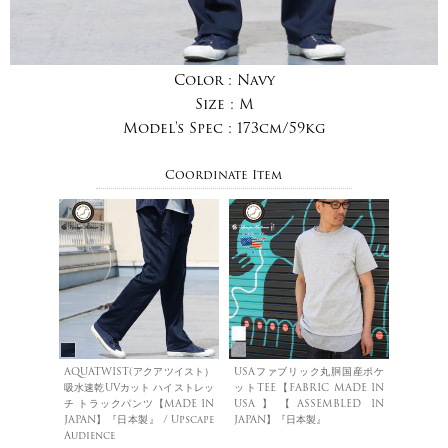
Color :
Navy
Size :
M
Model's Spec :
173cm/59kg
Coordinate Item
AQUATWIST(アクアツイスト）
USAファブリック丸胴国産ポケ
吸水速乾UVカット ハイストレッ
ットTEE【FABRIC MADE IN
チ トラックパンツ【MADE IN
USA】【ASSEMBLED IN
JAPAN】『日本製』 / Upscape
JAPAN】『日本製』
Audience