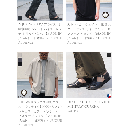
AQUATWIST(アクアツイスト）
丸胴 ヘビーウェイト（度詰天
吸水速乾UVカット ハイストレッ
竺）10オンス サイドスリット ロ
チ トラックパンツ【MADE IN
ングベストタンク【MADE IN
JAPAN】『日本製』 / Upscape
JAPAN】『日本製』/ Upscape
Audience
Audience
Reflax®(リフラクス)ポリエステ
DEAD STOCK / CZECH
ル リネンライクLINON(リノン)
MILITARY”GURKHA
レギュラーカラー ボクシーハー
SANDAL
フスリーブシャツ【MADE IN
JAPAN】『日本製』/ Upscape
Audience