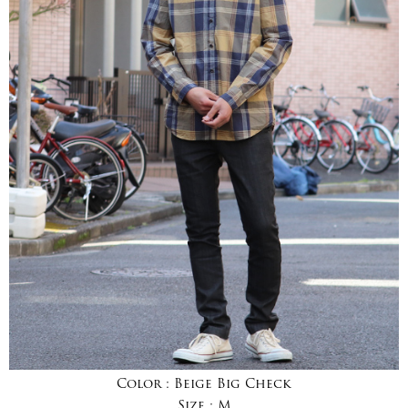
Color :
Beige Big Check
Size :
M