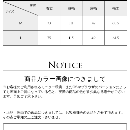
部位
着丈
身幅
肩幅
袖丈
サイズ
M
73
111
47
60.5
L
75
115
49
61.5
Notice
商品カラー画像につきまして
※お客様のご利用されるモニター環境、またOSやブラウザのバージョンによっ
ても画面上ご覧になっている色と、実際の商品の色が多少異なる場合がござい
ます。予めご了承下さい。
・上記、理由での返品につきましては、お客様都合の返品とさせて頂きます。
その点ご承知の上ご注文下さいませ。