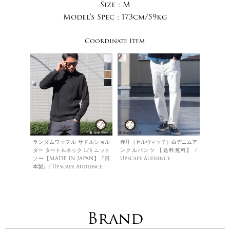
Size :
M
Model's Spec :
173cm/59kg
Coordinate Item
ランダムワッフル サドルショル
赤耳（セルヴィッチ）白デニムア
ダー タートルネック L/S ニット
ンクルパンツ 【送料無料】 /
ソー【MADE IN JAPAN】『日
Upscape Audience
本製』/ Upscape Audience
Brand