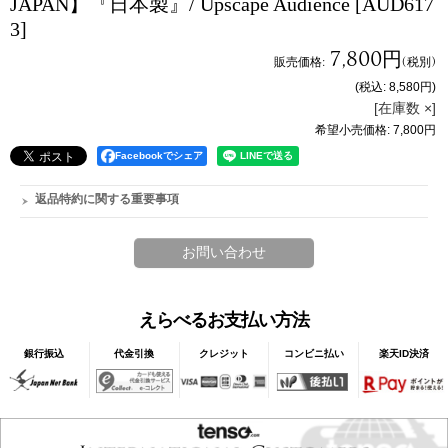
JAPAN】『日本製』/ Upscape Audience
[AUD617
3]
7,800円
販売価格
:
(税別)
(税込
:
8,580円
)
[在庫数 ×]
希望小売価格
:
7,800円
Facebookでシェア
返品特約に関する重要事項
えらべるお支払い方法
銀行振込
代金引換
クレジット
コンビニ払い
楽天ID決済