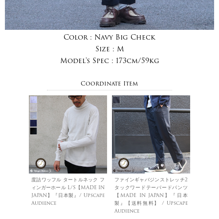
Color :
Navy Big Check
Size :
M
Model's Spec :
173cm/59kg
Coordinate Item
度詰ワッフル タートルネック フ
ファインギャバジンストレッチ2
ィンガーホール L/S【MADE IN
タックワードテーパードパンツ
JAPAN】『日本製』/ Upscape
【MADE IN JAPAN】『日本
Audience
製』【送料無料】 / Upscape
Audience