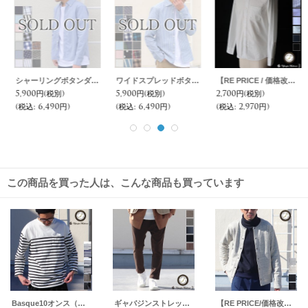
シャーリングボタンダウン長袖シャツ【MADE IN JAPAN】『日本製』/ Upscape Audience
ワイドスプレッドボタンダウン長袖シャツ【MADE IN JAPAN】『日本製』/ Upscape Audience
【RE PRICE / 価格改定】バンドカラー長袖シャツ【MADE IN JAPAN】『日本製』/ Upscape Audience
5,900円
(税別)
5,900円
(税別)
2,700円
(税別)
(税込
:
6,490円)
(税込
:
6,490円)
(税込
:
2,970円)
この商品を買った人は、こんな商品も買っています
Basque10オンス（バスク天竺）ベースボールネックポケ付 9分袖カットソー【MADE IN JAPAN】『日本製』 / Upscape Audience
ギャバジンストレッチ タッグテーパード イージーアンクルパンツ【MADE IN JAPAN】『日本製』【送料無料】/ Upscape Audience
【RE PRICE/価格改定】度詰裏毛スナップボタンジャケット【MADE IN JAPAN】『日本製』/ Upscape Audience