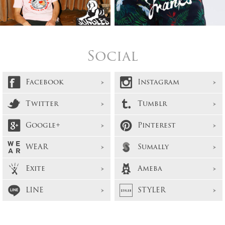
Social
Facebook
Instagram
Twitter
Tumblr
Google+
Pinterest
WEAR
Sumally
Exite
Ameba
LINE
STYLER