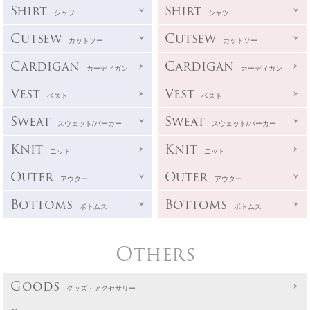
Shirt
Shirt
シャツ
シャツ
Cutsew
Cutsew
カットソー
カットソー
Cardigan
Cardigan
カーディガン
カーディガン
Vest
Vest
ベスト
ベスト
Sweat
Sweat
スウェット/パーカー
スウェット/パーカー
Knit
Knit
ニット
ニット
Outer
Outer
アウター
アウター
Bottoms
Bottoms
ボトムス
ボトムス
Others
Goods
グッズ・アクセサリー