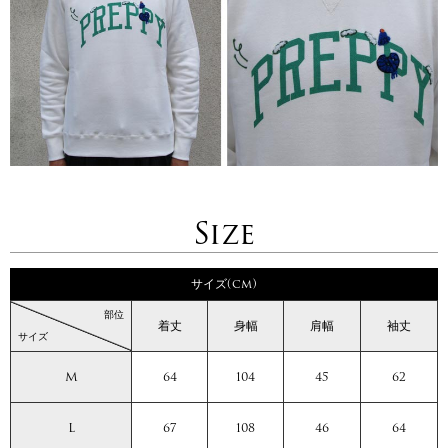
Size
サイズ(cm)
部位
着丈
身幅
肩幅
袖丈
サイズ
M
64
104
45
62
L
67
108
46
64