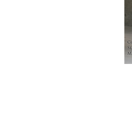
C
Si
Mo