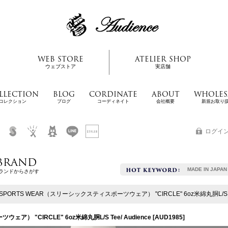
WEB STORE
ATELIER SHOP
ウェブストア
実店舗
LLECTION
BLOG
CORDINATE
ABOUT
WHOLES
コレクション
ブログ
コーディネイト
会社概要
新規お取り
ログイ
BRAND
MADE IN JAPAN
ランドからさがす
°SPORTS WEAR（スリーシックスティスポーツウェア） "CIRCLE" 6oz米綿丸胴L/S Tee
ア） "CIRCLE" 6oz米綿丸胴L/S Tee/ Audience
[
AUD1985
]