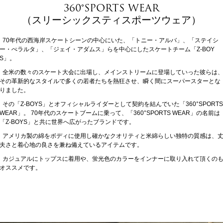
360°SPORTS WEAR
（スリーシックスティスポーツウェア）
70年代の西海岸スケートシーンの中心にいた、「トニー・アルバ」、「ステイシ
ー・ぺラルタ」、「ジェイ・アダムス」らを中心にしたスケートチーム「Z-BOY
S」。
全米の数々のスケート大会に出場し、メインストリームに登場していった彼らは
その革新的なスタイルで多くの若者たちを熱狂させ、瞬く間にスーパースターとな
りました。
その「Z-BOYS」とオフィシャルライダーとして契約を結んでいた「360°SPORTS
WEAR」。 70年代のスケートブームに乗って、「360°SPORTS WEAR」の名前は
「Z-BOYS」と共に世界へ広がったブランドです。
アメリカ製の綿をボディに使用し確かなクオリティと米綿らしい独特の質感は、
夫さと着心地の良さを兼ね備えているアイテムです。
カジュアルにトップスに着用や、蛍光色のカラーをインナーに取り入れて頂くの
オススメです。