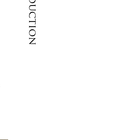
Introduction
、
丈
も