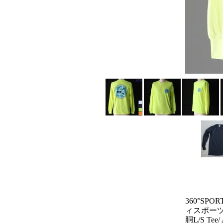
360°SP
ィスポーツウ
胴L/S Tee/ 