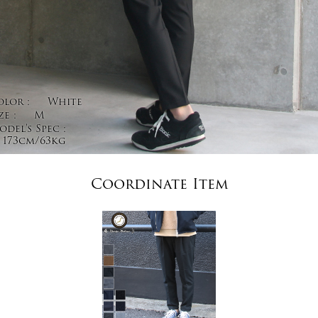
olor :
White
ze :
M
del's Spec :
173cm/63kg
Coordinate Item