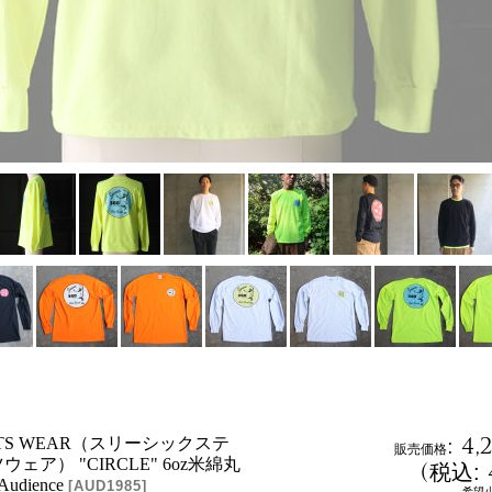
:
4,
ORTS WEAR（スリーシックステ
販売価格
ェア） "CIRCLE" 6oz米綿丸
(
税込
:
Audience
[
AUD1985
]
希望