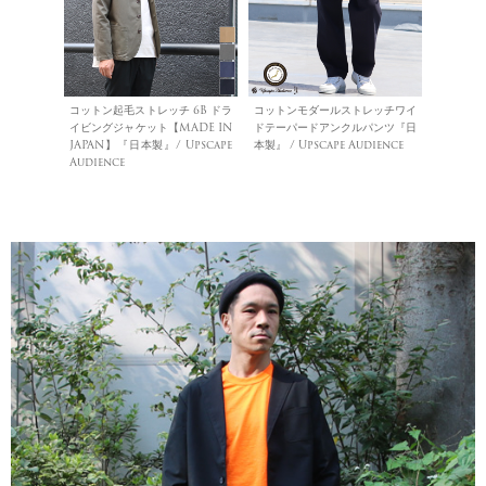
コットン起毛ストレッチ 6B ドラ
コットンモダールストレッチワイ
イビングジャケット【MADE IN
ドテーパードアンクルパンツ『日
JAPAN】『日本製』/ Upscape
本製』 / Upscape Audience
Audience