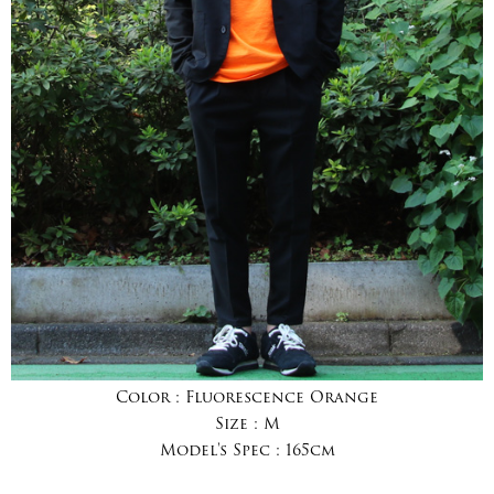
Color :
Fluorescence Orange
Size :
M
Model's Spec :
165cm