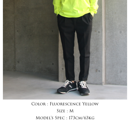
Color :
Fluorescence Yellow
Size :
M
Model's Spec :
173cm/63kg