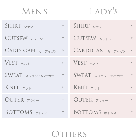
Men's
Lady's
Shirt
Shirt
シャツ
シャツ
Cutsew
Cutsew
カットソー
カットソー
Cardigan
Cardigan
カーディガン
カーディガン
Vest
Vest
ベスト
ベスト
Sweat
Sweat
スウェット/パーカー
スウェット/パーカー
Knit
Knit
ニット
ニット
Outer
Outer
アウター
アウター
Bottoms
Bottoms
ボトムス
ボトムス
Others