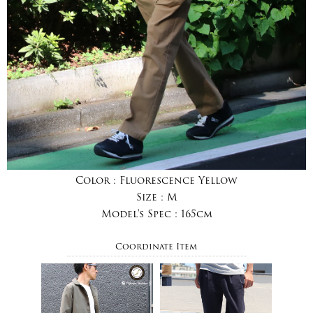
Color :
Fluorescence Yellow
Size :
M
Model's Spec :
165cm
Coordinate Item