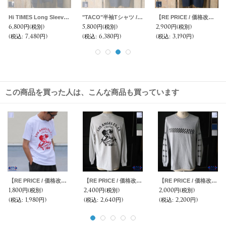
Hi TIMES Long Sleeve TEE
"TACO"半袖Tシャツ / SURF/BRAND
【RE PRICE / 価格改定】"TEAM17"半袖Tシャツ / SURF/BRAND
6,800円
(税別)
5,800円
(税別)
2,900円
(税別)
(税込
:
7,480円)
(税込
:
6,380円)
(税込
:
3,190円)
この商品を買った人は、こんな商品も買っています
【RE PRICE / 価格改定】360°SPORTS WEAR（スリーシックスティスポーツウェア） "LA" 6oz米綿丸胴S/S Tee/ Audience
【RE PRICE / 価格改定】360°SPORTS WEAR（スリーシックスティスポーツウェア）"LA" 6oz米綿丸胴L/S Tee/ Audience
【RE PRICE / 価格改定】360°SPORTS WEAR（スリーシックスティスポーツウェア）"360" 6oz米綿丸胴L/S Tee/ Audience
1,800円
(税別)
2,400円
(税別)
2,000円
(税別)
(税込
:
1,980円)
(税込
:
2,640円)
(税込
:
2,200円)