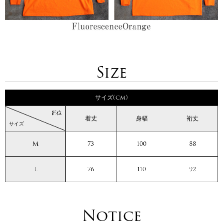
Size
サイズ(cm)
部位
着丈
身幅
裄丈
サイズ
M
73
100
88
L
76
110
92
Notice