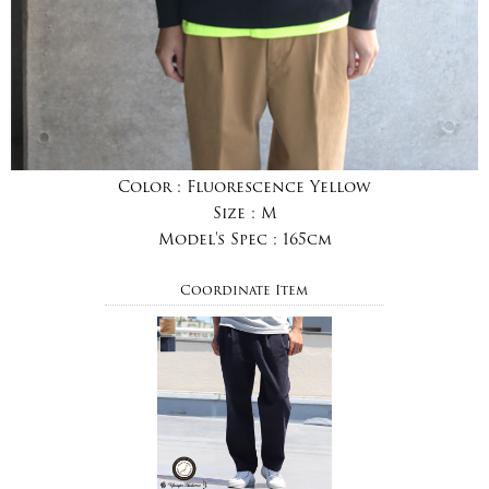
Color :
Fluorescence Yellow
Size :
M
Model's Spec :
165cm
Coordinate Item