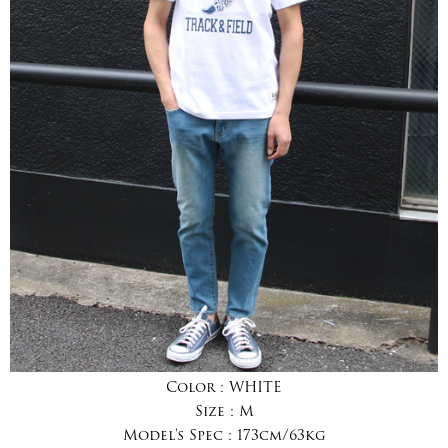
Color :
WHITE
Size :
M
Model's Spec :
173cm/63kg