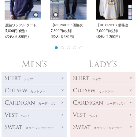
度詰ワッフル タートルネック フィンガーホール L/S【MADE IN JAPAN】『日本製』/ Upscape Audience
【RE PRICE / 価格改定】度詰裏毛スラックスアンクルパンツ【MADE IN JAPAN】『日本製』/ Upscape Audience
【RE PRICE / 価格改定】UCLA"UCLA BERA" 6oz米綿丸胴L/S Tee/ Audience
5,800円
(税別)
7,800円
(税別)
2,000円
(税別)
(税込
:
6,380円)
(税込
:
8,580円)
(税込
:
2,200円)
Men's
Lady's
Shirt
Shirt
シャツ
シャツ
Cutsew
Cutsew
カットソー
カットソー
Cardigan
Cardigan
カーディガン
カーディガン
Vest
Vest
ベスト
ベスト
Sweat
Sweat
スウェット/パーカー
スウェット/パーカー