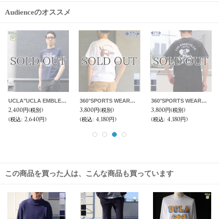
Audienceのオススメ
360°SPORTS WEAR（スリーシックスティスポーツウェア） "CIRCLE" 6oz米綿丸胴ポケ付きS/S Tee/ Audience
【RE PRICE / 価格改定】360°SPORTS WEAR（スリーシックスティスポーツウェア） "BIRD" 6oz米綿丸胴L/S Tee/ Audience
360°SPORTS WEAR（スリーシックスティスポーツウェア） "PLAY" 6oz米綿丸胴L/S Tee/ Audience
3,800円
(税別)
2,000円
(税別)
4,200円
(税別)
(税込
:
4,180円)
(税込
:
2,200円)
(税込
:
4,620円)
この商品を買った人は、こんな商品も買っています