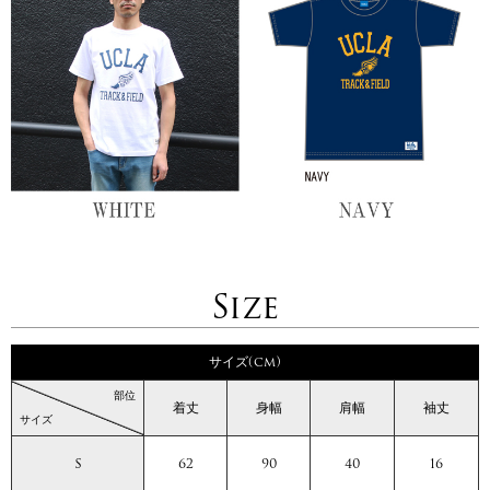
Size
サイズ(cm)
部位
着丈
身幅
肩幅
袖丈
サイズ
S
62
90
40
16