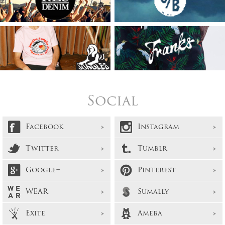
Social
Facebook
Instagram
Twitter
Tumblr
Google+
Pinterest
WEAR
Sumally
Exite
Ameba