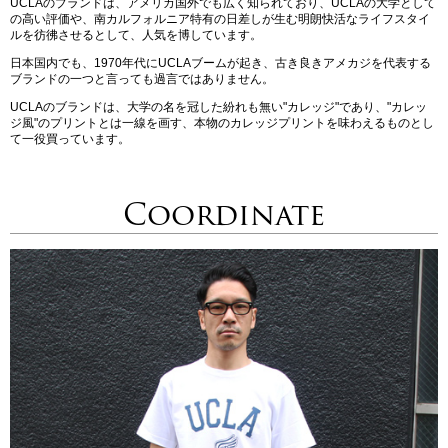
UCLAのブランドは、アメリカ国外でも広く知られており、UCLAの大学として
の高い評価や、南カルフォルニア特有の日差しが生む明朗快活なライフスタイ
ルを彷彿させるとして、人気を博しています。
日本国内でも、1970年代にUCLAブームが起き、古き良きアメカジを代表する
ブランドの一つと言っても過言ではありません。
UCLAのブランドは、大学の名を冠した紛れも無い"カレッジ"であり、"カレッ
ジ風"のプリントとは一線を画す、本物のカレッジプリントを味わえるものとし
て一役買っています。
Coordinate