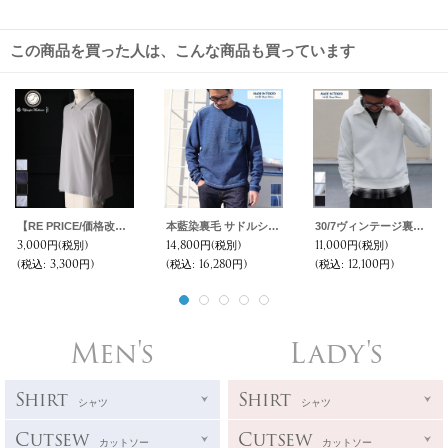
この商品を買った人は、こんな商品も買っています
【RE PRICE/価格改定】ドライファーストコットン鹿の子L/Sポロ【MADE IN JAPAN】『日本製』 / Upscape Audience
本藍染裏毛 サドルショルダー 胸ポケ付 ヘムラウンド L/S スウェット【MADE IN TOKYO】『東京製』/ Upscape Audience
30/7ヴィンテージ裏毛 ハーフZIP スウェット【MADE IN TOKYO】『東京製』/ Upscape Audience
3,000円
(税別)
14,800円
(税別)
11,000円
(税別)
(税込
:
3,300円)
(税込
:
16,280円)
(税込
:
12,100円)
Men's
Lady's
Shirt
Shirt
シャツ
シャツ
Cutsew
Cutsew
カットソー
カットソー