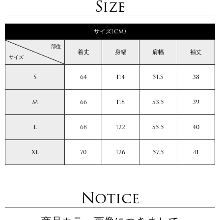
Size
サイズ(cm)
部位
着丈
身幅
肩幅
袖丈
サイズ
S
64
114
51.5
38
M
66
118
53.5
39
L
68
122
55.5
40
XL
70
126
57.5
41
Notice