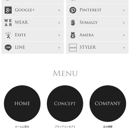
Google+
Pinterest
WEAR
Sumally
Exite
Ameba
LINE
STYLER
Menu