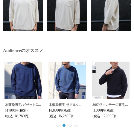
Audienceのオススメ
ヴィンテージ30/7裏起毛 Vガゼット クルーネック スウェット【MADE IN TOKYO】『東京製』/ Upscape Audience
【RE PRICE/価格改定】30/10裏毛サイドスリットオーバーサイズクルーネック長袖スウェット【MADE IN JAPAN】『日本製』/ Upscape Audience
スウェット サドルショルダー フードプルオーバー L/S 【MADE IN JAPAN】『日本製』/ Upscape Audience
9,800円
(税別)
3,000円
(税別)
6,800円
(税別)
(税込
:
10,780円)
(税込
:
3,300円)
(税込
:
7,480円)