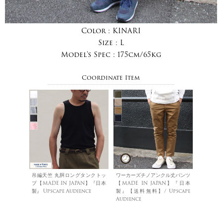
Color :
KINARI
Size :
L
Model's Spec :
175cm/65kg
Coordinate Item
吊編天竺 丸胴ロングタンクトッ
ワーカーズチノアンクル丈パンツ
プ【MADE IN JAPAN】『日本
【MADE IN JAPAN】『日本
製』 Upscape Audience
製』【送料無料】/ Upscape
Audience