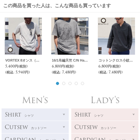
この商品を買った人は、こんな商品も買っています
VORTEX 8オンス（MVS天竺）グラスポケット付 レギュラー半袖Tee【MADE IN JAPAN】『日本製』/ Upscape Audience
16/1吊編天竺 C/N Haydn Joseph プリント S/S Tee【MADE IN TOKYO】『東京製』/ Upscape Audience
コットンクロス小紋柄キモノVネックプルオーバー9分袖_Shirts【MADE IN JAPAN】『日本製』/ Upscape Audience
5,400円
(税別)
6,800円
(税別)
6,800円
(税別)
(税込
:
5,940円)
(税込
:
7,480円)
(税込
:
7,480円)
Men's
Lady's
Shirt
Shirt
シャツ
シャツ
Cutsew
Cutsew
カットソー
カットソー
Cardigan
Cardigan