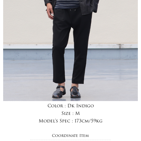
Color :
Dk Indigo
Size :
M
Model's Spec :
173cm/59kg
Coordinate Item