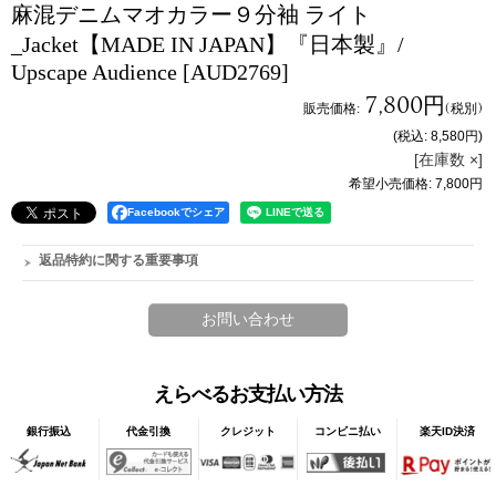
麻混デニムマオカラー９分袖 ライト
_Jacket【MADE IN JAPAN】『日本製』/
Upscape Audience
[AUD2769]
7,800円
販売価格
:
(税別)
(税込
:
8,580円
)
[在庫数 ×]
希望小売価格
:
7,800円
Facebookでシェア
返品特約に関する重要事項
えらべるお支払い方法
銀行振込
代金引換
クレジット
コンビニ払い
楽天ID決済