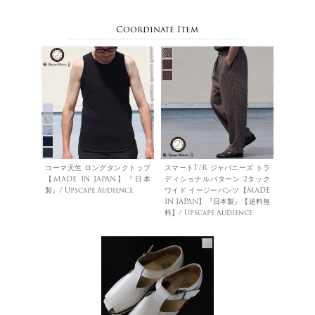
Coordinate Item
コーマ天竺 ロングタンクトップ
スマートT/R ジャパニーズ トラ
【MADE IN JAPAN】『日本
ディショナルパターン 2タック
製』/ Upscape Audience
ワイド イージーパンツ【MADE
IN JAPAN】『日本製』【送料無
料】/ Upscape Audience