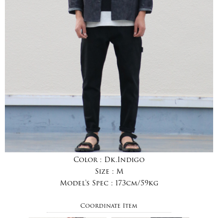
Color :
Dk.Indigo
Size :
M
Model's Spec :
173cm/59kg
Coordinate Item