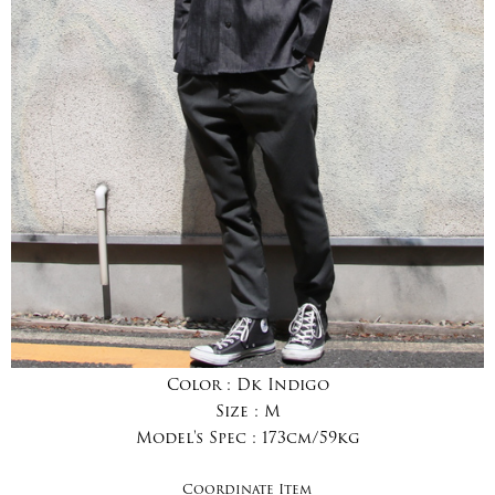
Color :
Dk Indigo
Size :
M
Model's Spec :
173cm/59kg
Coordinate Item