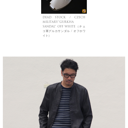
DEAD STOCK / CZECH
MILITARY”GURKHA
SANDAL” OFF WHITE（チェ
コ軍グルカサンダル / オフホワ
イト）