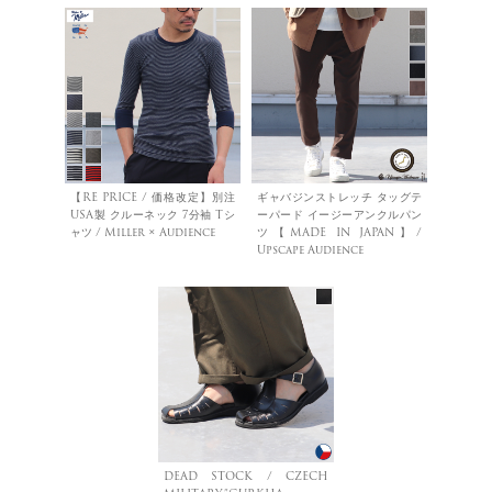
【RE PRICE / 価格改定】別注
ギャバジンストレッチ タッグテ
USA製 クルーネック 7分袖 Tシ
ーパード イージーアンクルパン
ャツ / Miller × Audience
ツ【MADE IN JAPAN】/
Upscape Audience
DEAD STOCK / CZECH