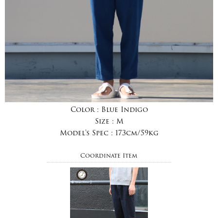
Color :
Blue Indigo
Size :
M
Model's Spec :
173cm/59kg
Coordinate Item