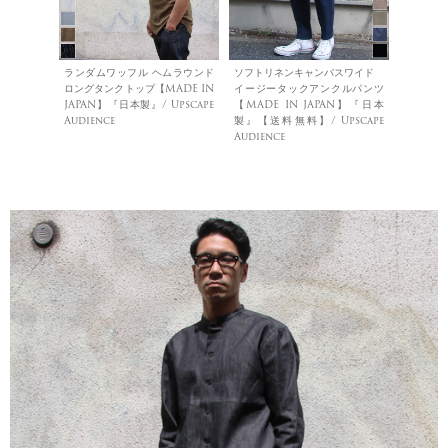
ランダムワッフル ヘムラウンド
ソフトリネンキャンバスワイド
ロングタンクトップ【MADE IN
イージータックアンクルパンツ
JAPAN】『日本製』/ Upscape
【MADE IN JAPAN】『日本
Audience
製』【送料無料】/ Upscape
Audience