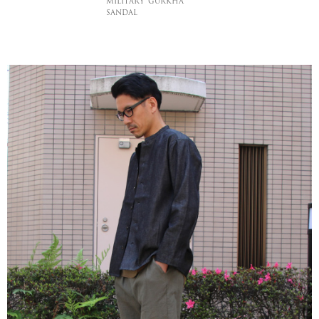
MILITARY”GURKHA
SANDAL