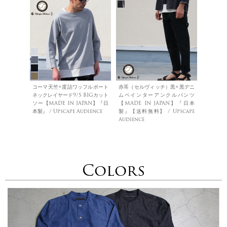
コーマ天竺×度詰ワッフルボート
赤耳（セルヴィッチ）黒×黒デニ
ネックレイヤード9/S BIGカット
ムペインターアンクルパンツ
ソー【MADE IN JAPAN】『日
【MADE IN JAPAN】『日本
本製』 / Upscape Audience
製』【送料無料】 / Upscape
Audience
Colors