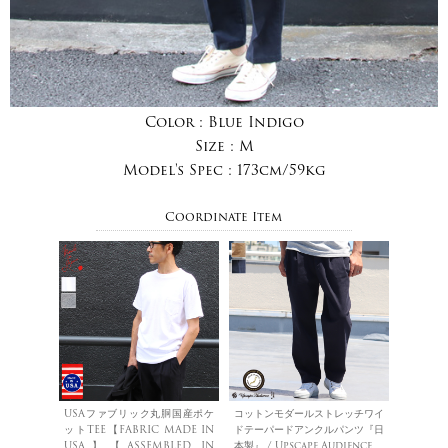
Color :
Blue Indigo
Size :
M
Model's Spec :
173cm/59kg
Coordinate Item
USAファブリック丸胴国産ポケ
コットンモダールストレッチワイ
ットTEE【FABRIC MADE IN
ドテーパードアンクルパンツ『日
USA】【ASSEMBLED IN
本製』 / Upscape Audience