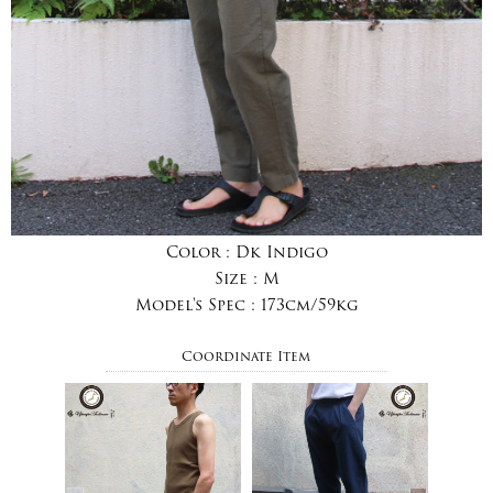
Color :
Dk Indigo
Size :
M
Model's Spec :
173cm/59kg
Coordinate Item