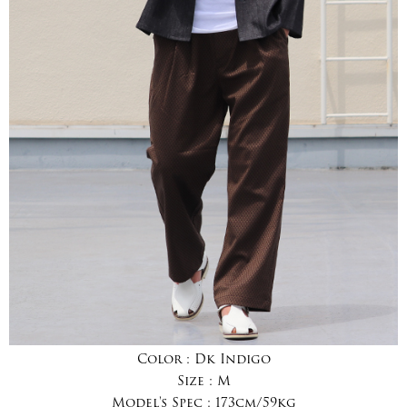
Color :
Dk Indigo
Size :
M
Model's Spec :
173cm/59kg