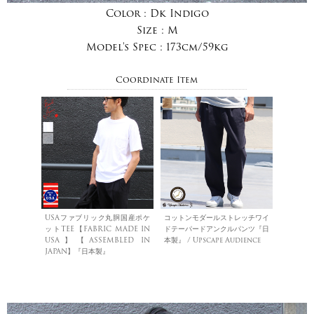
Color :
Dk Indigo
Size :
M
Model's Spec :
173cm/59kg
Coordinate Item
USAファブリック丸胴国産ポケ
コットンモダールストレッチワイ
ットTEE【FABRIC MADE IN
ドテーパードアンクルパンツ『日
USA】【ASSEMBLED IN
本製』 / Upscape Audience
JAPAN】『日本製』