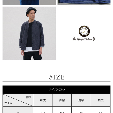
Size
サイズ(cm)
部位
着丈
身幅
肩幅
袖丈
サイズ
M
70.5
114
46
55