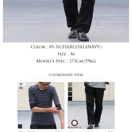
Color :
#S-3(CHARCOALxNAVY)
Size :
M
Model's Spec :
173cm/59kg
Coordinate Item