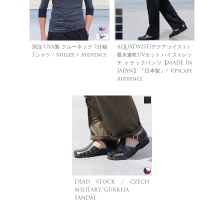
別注 USA製 クルーネック 7分袖
AQUATWIST(アクアツイスト）
Tシャツ / Miller × Audience
吸水速乾UVカット ハイストレッ
チ トラックパンツ【MADE IN
JAPAN】『日本製』/ Upscape
Audience
DEAD STOCK / CZECH
MILITARY”GURKHA
SANDAL