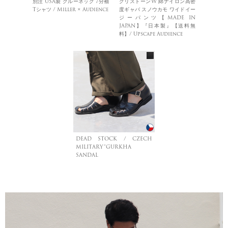
別注 USA製 クルーネック 7分袖
グリストーンW 綿ナイロン高密
Tシャツ / Miller × Audience
度ギャバ スノウカモ ワイドイー
ジーパンツ【MADE IN
JAPAN】『日本製』【送料無
料】/ Upscape Audience
DEAD STOCK / CZECH
MILITARY”GURKHA
SANDAL