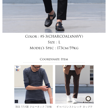
Color :
#S-3(CHARCOALxNAVY)
Size :
L
Model's Spec :
173cm/59kg
Coordinate Item
別注 USA製 クルーネック 7分袖
ギャバジンストレッチ タッグテ