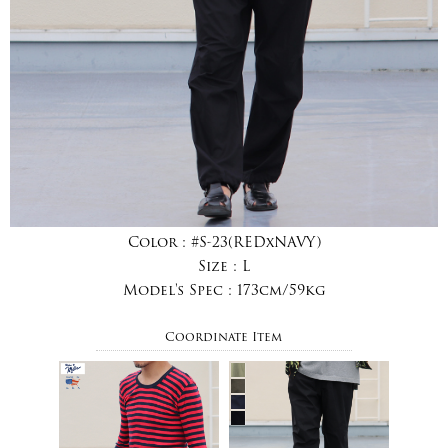
Color :
#S-23(REDxNAVY)
Size :
L
Model's Spec :
173cm/59kg
Coordinate Item