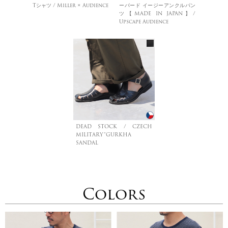
Tシャツ / Miller × Audience
ーパード イージーアンクルパン
ツ【MADE IN JAPAN】/
Upscape Audience
DEAD STOCK / CZECH
MILITARY”GURKHA
SANDAL
Colors