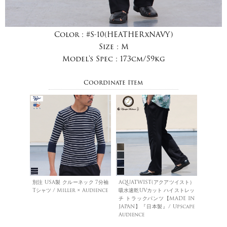
Color :
#S-10(HEATHERxNAVY)
Size :
M
Model's Spec :
173cm/59kg
Coordinate Item
別注 USA製 クルーネック 7分袖
AQUATWIST(アクアツイスト）
Tシャツ / Miller × Audience
吸水速乾UVカット ハイストレッ
チ トラックパンツ【MADE IN
JAPAN】『日本製』/ Upscape
Audience