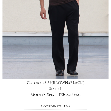
Color :
#S-59(BROWNxBLACK)
Size :
L
Model's Spec :
173cm/59kg
Coordinate Item