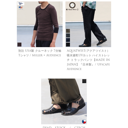
別注 USA製 クルーネック 7分袖
AQUATWIST(アクアツイスト）
Tシャツ / Miller × Audience
吸水速乾UVカット ハイストレッ
チ トラックパンツ【MADE IN
JAPAN】『日本製』/ Upscape
Audience
DEAD STOCK / CZECH