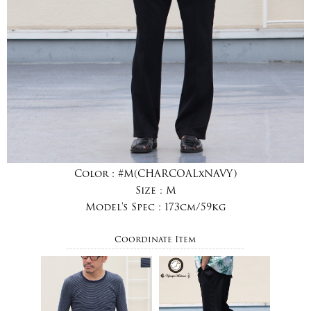
Color :
#M(CHARCOALxNAVY)
Size :
M
Model's Spec :
173cm/59kg
Coordinate Item