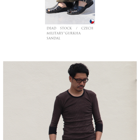
DEAD STOCK / CZECH
MILITARY”GURKHA
SANDAL