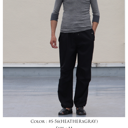
Color :
#S-56(HEATHERxGRAY)