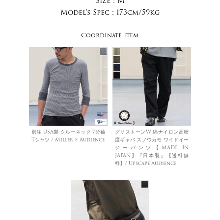
Size :
M
Model's Spec :
173cm/59kg
Coordinate Item
別注 USA製 クルーネック 7分袖
グリストーンW 綿ナイロン高密
Tシャツ / Miller × Audience
度ギャバ スノウカモ ワイドイー
ジーパンツ【MADE IN
JAPAN】『日本製』【送料無
料】/ Upscape Audience