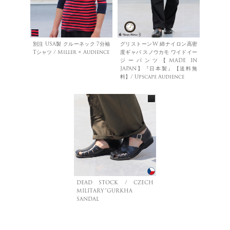
別注 USA製 クルーネック 7分袖
グリストーンW 綿ナイロン高密
Tシャツ / Miller × Audience
度ギャバ スノウカモ ワイドイー
ジーパンツ【MADE IN
JAPAN】『日本製』【送料無
料】/ Upscape Audience
DEAD STOCK / CZECH
MILITARY”GURKHA
SANDAL