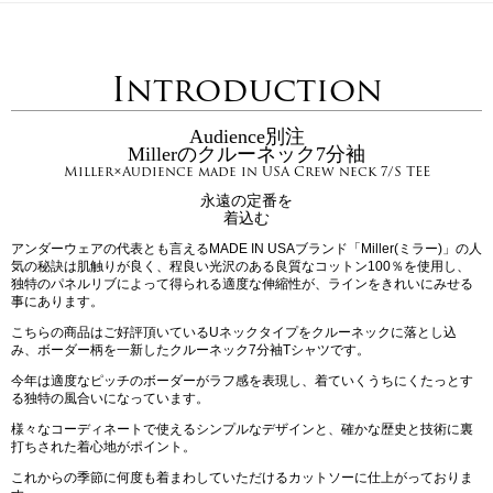
Introduction
Audience別注
Millerのクルーネック7分袖
Miller×Audience made in USA Crew neck 7/S TEE
永遠の定番を
着込む
アンダーウェアの代表とも言えるMADE IN USAブランド「Miller(ミラー)」の人
気の秘訣は肌触りが良く、程良い光沢のある良質なコットン100％を使用し、
独特のパネルリブによって得られる適度な伸縮性が、ラインをきれいにみせる
事にあります。
こちらの商品はご好評頂いているUネックタイプをクルーネックに落とし込
み、ボーダー柄を一新したクルーネック7分袖Tシャツです。
今年は適度なピッチのボーダーがラフ感を表現し、着ていくうちにくたっとす
る独特の風合いになっています。
様々なコーディネートで使えるシンプルなデザインと、確かな歴史と技術に裏
打ちされた着心地がポイント。
これからの季節に何度も着まわしていただけるカットソーに仕上がっておりま