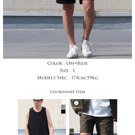
Color :
Off×Blue
Size :
L
Model's Spec :
173cm/59kg
Coordinate Item