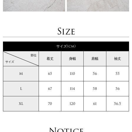
Size
サイズ(cm)
部位
着丈
身幅
肩幅
袖丈
サイズ
M
65
110
56
55
L
67
114
58
56
XL
70
120
61
56.5
Notice