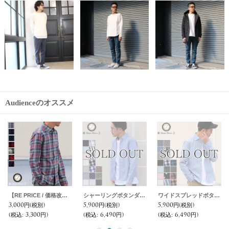
Audienceのオススメ
【RE PRICE / 価格改定】馬布ワイド2タックイージーアンクル【MADE IN JAPAN】『日本製』 / Upscape Audience
コットンコーデュロイイージーワイドアンクルパンツ / Audience
ワーカーズチノワイドインステップカットパンツ【MADE IN JAPAN】『日本製』【送料無料】/ Upscape Audience
5,400円
(税別)
9,000円
(税別)
11,800円
(税別)
(税込
:
5,940円)
(税込
:
9,900円)
(税込
:
12,980円)