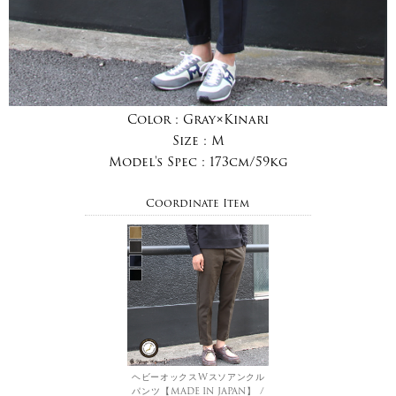
Color :
Gray×Kinari
Size :
M
Model's Spec :
173cm/59kg
Coordinate Item
ヘビーオックスWスソアンクル
パンツ【MADE IN JAPAN】 /