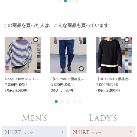
この商品を買った人は、こんな商品も買っています
Basque10オンス（バスク天竺）フレンチボーダー ボートネック BOX Tee【MADE IN JAPAN】『日本製』/ Upscape Audience
【RE PRICE/価格改定】麻混デニムワイド2タックアンクルパンツ【MADE IN JAPAN】『日本製』 / Upscape Audience
【RE PRICE / 価格改定】Basque 10オンス ( バスク天竺 ) ボートネックレイヤードカットソー【MADE IN JAPAN】『日本製』 / Upscape Audience
7,800円
(税別)
6,800円
(税別)
2,000円
(税別)
(税込
:
8,580円)
(税込
:
7,480円)
(税込
:
2,200円)
Men's
Lady's
Shirt
Shirt
シャツ
シャツ