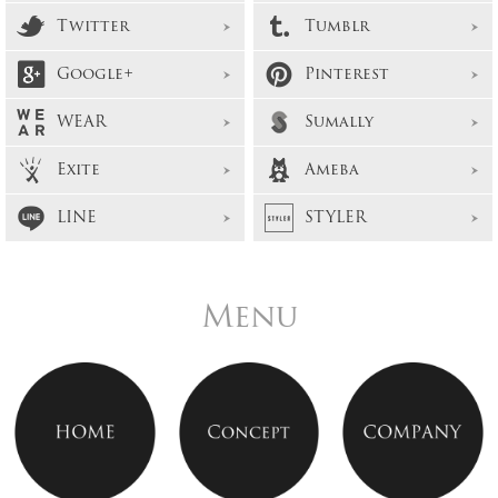
Twitter
Tumblr
Google+
Pinterest
WEAR
Sumally
Exite
Ameba
LINE
STYLER
Menu