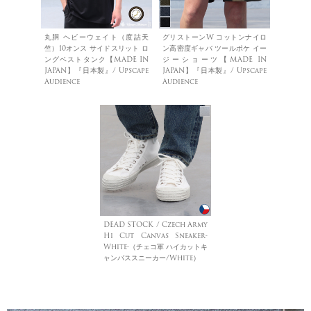
丸胴 ヘビーウェイト（度詰天
グリストーンW コットンナイロ
竺）10オンス サイドスリット ロ
ン高密度ギャバ ツールポケ イー
ングベストタンク【MADE IN
ジーショーツ【MADE IN
JAPAN】『日本製』/ Upscape
JAPAN】『日本製』/ Upscape
Audience
Audience
DEAD STOCK / Czech Army
Hi Cut Canvas Sneaker-
White-（チェコ軍 ハイカットキ
ャンバススニーカー/White）