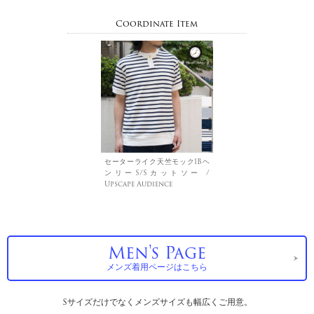
Coordinate Item
セーターライク天竺モック1Bヘ
ンリーS/Sカットソー /
Upscape Audience
Men's Page
メンズ着用ページはこちら
Sサイズだけでなくメンズサイズも幅広くご用意。