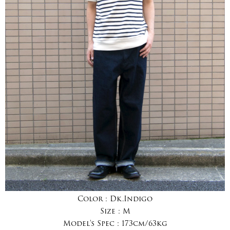
Color :
Dk.Indigo
Size :
M
Model's Spec :
173cm/63kg