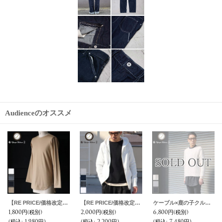
Audienceのオススメ
【RE PRICE/価格改定】コーマ天竺ロング丈長袖Tシャツ【MADE IN JAPAN】『日本製』/ Upscape Audience
【RE PRICE/価格改定】裏毛フードZIPパーカー【MADE IN JAPAN】『日本製』/ Upscape Audience
ケーブル×鹿の子クルーネックコットンニット【MADE IN JAPAN】『日本製』/ Upscape Audience
1,800円
(税別)
2,000円
(税別)
6,800円
(税別)
(税込
:
1,980円)
(税込
:
2,200円)
(税込
:
7,480円)