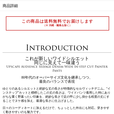
商品詳細
この商品は送料無料でお届けします
（※ 沖縄・離島を除く）
Introduction
これが新しいワイドシルエット
同じに見えて一味違う
Upscape Audience Selvage Denim Wide In-step Cut Painter
Pants
80年代のオーバーサイズ文化を継承しつつ、
最良のバランスで表現
ゆとりのあるシルエットと絶妙な丈の長さが特徴的なセルヴィッチデニム。“イ
ンステップ”カットと標榜したこの丈の長さは、ワイドパンツ着用した時にあり
がちな重く野暮ったい印象を、絶妙な長さで足の甲に少し掛かる程度の丈にす
ることでヌケ感を加え、最適な長さに仕上げました。
日々のコーディネートに加えるだけで、ちょっとした外出にも対応。穿きやす
く動きやすいのも魅力です。