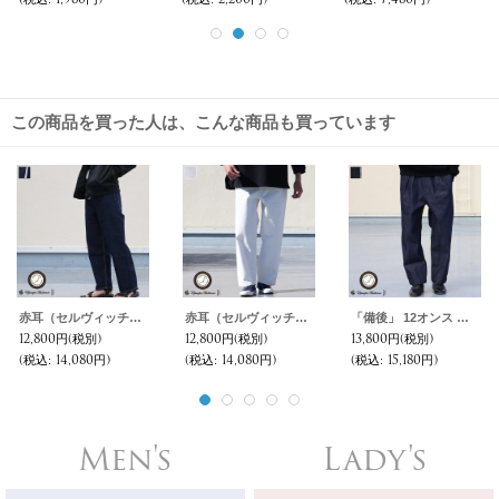
この商品を買った人は、こんな商品も買っています
赤耳（セルヴィッチ）デニムワイドペインターインステップパンツ【MADE IN JAPAN】『日本製』【送料無料】/ Upscape Audience
赤耳（セルヴィッチ）ホワイトデニムユーティリティパンツ【MADE IN JAPAN】『日本製』【送料無料】/ Upscape Audience
「備後」 12オンス セルヴィッチ 赤耳デニム 2タック ワイド イージーパンツ【MADE IN JAPAN】『日本製』/ Upscape Audience
12,800円
(税別)
12,800円
(税別)
13,800円
(税別)
(税込
:
14,080円)
(税込
:
14,080円)
(税込
:
15,180円)
Men's
Lady's