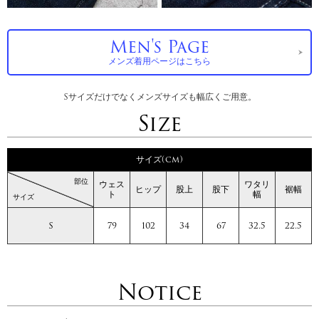
Men's Page
メンズ着用ページはこちら
Sサイズだけでなくメンズサイズも幅広くご用意。
Size
サイズ(cm)
部位
ウェス
ワタリ
ヒップ
股上
股下
裾幅
ト
幅
サイズ
S
79
102
34
67
32.5
22.5
Notice