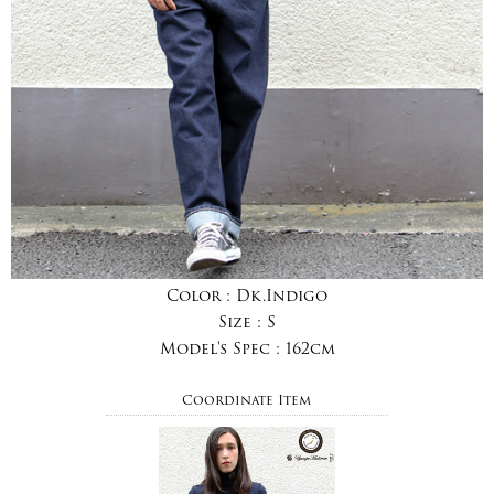
Color :
Dk.Indigo
Size :
S
Model's Spec :
162cm
Coordinate Item