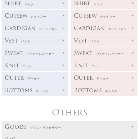
Shirt
Shirt
シャツ
シャツ
Cutsew
Cutsew
カットソー
カットソー
Cardigan
Cardigan
カーディガン
カーディガン
Vest
Vest
ベスト
ベスト
Sweat
Sweat
スウェット/パーカー
スウェット/パーカー
Knit
Knit
ニット
ニット
Outer
Outer
アウター
アウター
Bottoms
Bottoms
ボトムス
ボトムス
Others
Goods
グッズ・アクセサリー