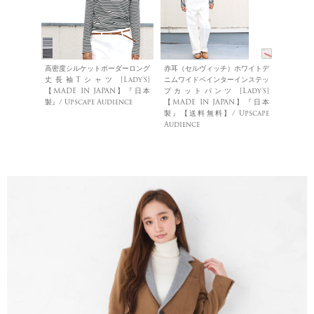
高密度シルケットボーダーロング
赤耳（セルヴィッチ）ホワイトデ
丈長袖Tシャツ [Lady's]
ニムワイドペインターインステッ
【MADE IN JAPAN】『日本
プカットパンツ [Lady's]
製』/ Upscape Audience
【MADE IN JAPAN】『日本
製』【送料無料】/ Upscape
Audience