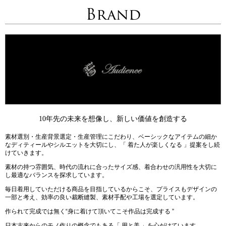
Brand
10年先の未来を想像し、新しい価値を創造する
素材選別・生産背景選定・生産管理にこだわり、ベーシックなアイテムの細か
なディティールやシルエットを大切にし、「 着た人が楽しくなる 」提案をし続
けていきます。
素材の持つ雰囲気、時代の流れに合ったサイズ感、着合わせの汎用性を大切に
し最適なバランスを探求しています。
毎日着用していただける商品を目指しているからこそ、プライスもデザインの
一部と考え、効率の良い裁断縫製、素材手配や工場を選定しています。
作られて完成では無く“身に着けて頂いてこそ作品は完成する ”
日本古来からのモノ作りの概念でもある「 用と美 」を心がけています。