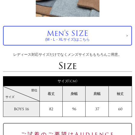
Men's SIZE
(M・L・XLサイズ)はこちら
レディース対応サイズだけでなくメンズサイズももちろんご用意。
Size
サイズ(cm)
部位
着丈
身幅
肩幅
袖丈
サイズ
BOYS 16
82
96
37
60
ご試着のご要望はAudience