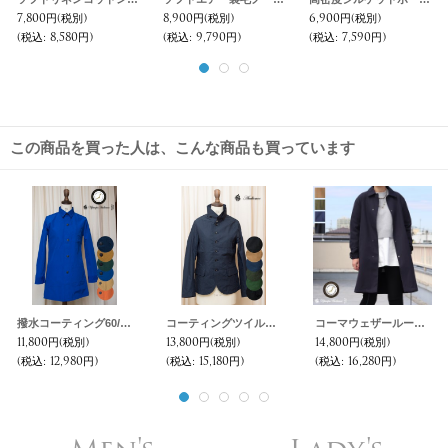
7,800円
(税別)
8,900円
(税別)
6,900円
(税別)
(税込
:
8,580円)
(税込
:
9,790円)
(税込
:
7,590円)
この商品を買った人は、こんな商品も買っています
撥水コーティング60/40グログランアトリエコート [Lady's]【MADE IN JAPAN】『日本製』/ Upscape Audience
コーティングツイルレニュー6ボタンジャケット [Lady's] 【送料無料】 / Audience
コーマウェザールーズフィットコーチステンカラーコート［Lady's］【MADE IN JAPAN】『日本製』【送料無料】 / Upscape Audience
11,800円
(税別)
13,800円
(税別)
14,800円
(税別)
(税込
:
12,980円)
(税込
:
15,180円)
(税込
:
16,280円)