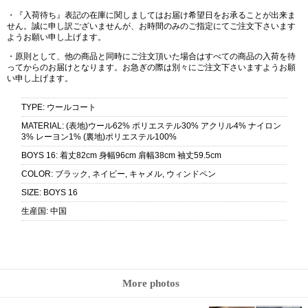
・『入荷待ち』表記の在庫に関しましてはお届け希望日をお承ることが出来ま
せん。誠に申し訳ございませんが、お時間のみのご指定にてご注文下さいます
ようお願い申し上げます。
・原則として、他の商品と同時にご注文頂いた場合はすべての商品の入荷を待
ってからのお届けとなります。お急ぎの際は別々にご注文下さいますようお願
い申し上げます。
TYPE
:
ウールコート
MATERIAL
:
(表地)ウール62% ポリエステル30% アクリル4% ナイロン
3% レーヨン1% (裏地)ポリエステル100%
BOYS 16
:
着丈82cm 身幅96cm 肩幅38cm 袖丈59.5cm
COLOR
:
ブラック, ネイビー, キャメル, ウィンドペン
SIZE
:
BOYS 16
生産国
:
中国
More photos