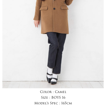
Color :
Camel
Size :
BOYS 16
Model's Spec :
165cm