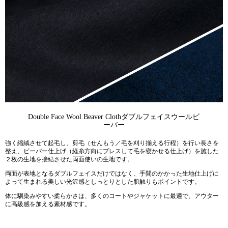
Double Face Wool Beaver Cloth
ダブルフェイスウールビ
ーバー
強く縮絨させて起毛し、剪毛（せんもう／毛を刈り揃える行程）を行い長さを
整え、ビーバー仕上げ（経糸方向にプレスして毛を寝かせる仕上げ）を施した
２枚の生地を接結させた両面使いの生地です。
両面が表地となるダブルフェイスだけではなく、手間のかかった生地仕上げに
よって生まれる美しい光沢感としっとりとした肌触りもポイントです。
体に馴染みやすい柔らかさは、多くのコートやジャケットに最適で、アウター
に高級感を加える素材感です。