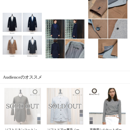
Audienceのオススメ
ソフトリネンコットンスタンドカラープルオーバー7分袖シャツ [Lady's]【MADE IN JAPAN】『日本製』/ Upscape Audience
ソフトエアー裏毛ノーカラーブルゾン [Lady's]【MADE IN JAPAN】『日本製』/ Upscape Audience
高密度シルケットボーダーロング丈長袖Tシャツ [Lady's]【MADE IN JAPAN】『日本製』/ Upscape Audience