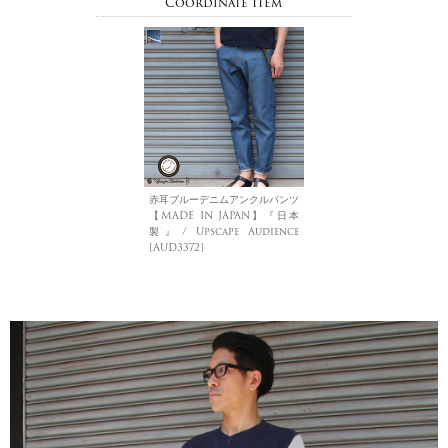
Coordinate Item
赤耳ブルーデニムアンクルパンツ
【MADE IN JAPAN】『日本
製』/ Upscape Audience
[AUD3372]