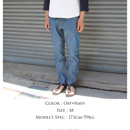
Color :
Off×Navy
Size :
M
Model's Spec :
173cm/59kg