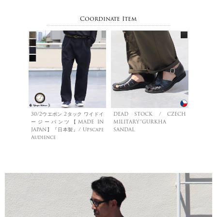
Coordinate Item
30/2ウエポン 2タック ワイドイ
DEAD STOCK / CZECH
ージーパンツ【MADE IN
MILITARY”GURKHA
JAPAN】『日本製』/ Upscape
SANDAL
Audience