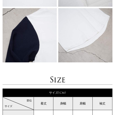
Size
サイズ(cm)
部位
着丈
身幅
肩幅
袖丈
サイズ