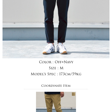
Color :
Off×Navy
Size :
M
Model's Spec :
173cm/59kg
Coordinate Item