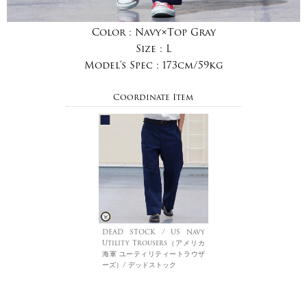
Color :
Navy×Top Gray
Size :
L
Model's Spec :
173cm/59kg
Coordinate Item
DEAD STOCK / US Navy
Utility Trousers（アメリカ
海軍 ユーティリティートラウザ
ーズ）/ デッドストック