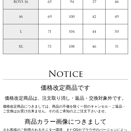
BOYS 16
65
94
37
46
M
69
100
42
49
L
71
104
44
50
XL
73
108
46
51
Notice
価格改定商品です
価格改定商品は、注文取り消し・返品・交換対象外です。
価格改定商品につきましては、商品の不備を除く一切のキャンセル・ご返品・
ご交換はお受け出来ません。その点ご承知の上ご注文下さいませ。
商品カラー画像につきまして
※お客様のご利用されるモニター環境、またOSやブラウザのバージョンによっ