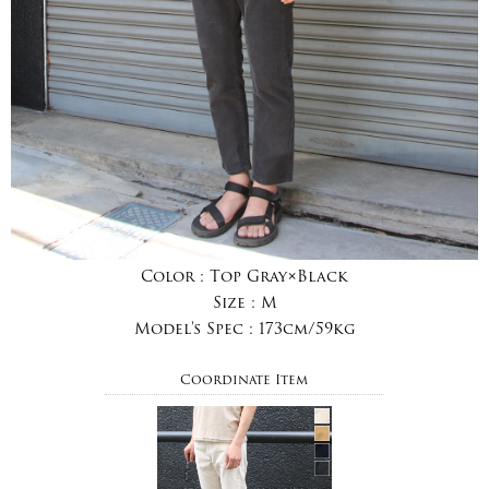
Color :
Top Gray×Black
Size :
M
Model's Spec :
173cm/59kg
Coordinate Item