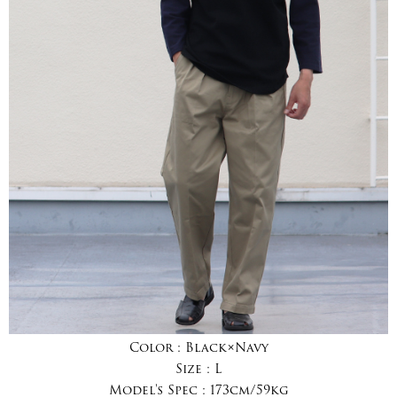
Color :
Black×Navy
Size :
L
Model's Spec :
173cm/59kg