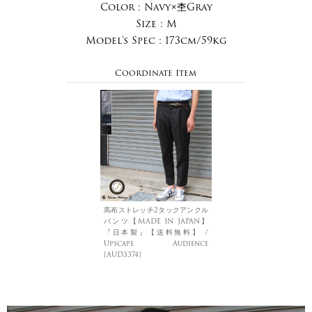
Color :
Navy×杢Gray
Size :
M
Model's Spec :
173cm/59kg
Coordinate Item
馬布ストレッチ2タックアンクル
パンツ【MADE IN JAPAN】
『日本製』【送料無料】 /
Upscape Audience
[AUD3374]