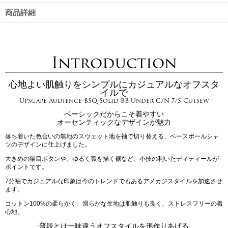
商品詳細
Introduction
心地よい肌触りをシンプルにカジュアルなオフスタ
イルで
Upscape Audience BSQ Solid BB Under C/N 7/S Cutsew
ベーシックだからこそ着やすい
オーセンティックなデザインが魅力
落ち着いた色合いの無地のスウェット地を袖で切り替える、ベースボールシャ
ツのデザインに仕上げました。
大きめの猫目ボタンや、ゆるく弧を描く裾など、小技の利いたディティールが
ポイントです。
7分袖でカジュアルな印象は今のトレンドでもあるアメカジスタイルを加速させ
ます。
コットン100%の柔らかく、滑らかな生地は肌触りも良く、ストレスフリーの着
心地。
普段とは一味違うオフスタイルを形作りあげる