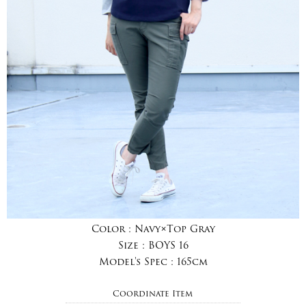
Color :
Navy×Top Gray
Size :
BOYS 16
Model's Spec :
165cm
Coordinate Item