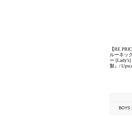
【RE PR
ルーネッ
ー [Lady
製』/ Upsca
BOYS 