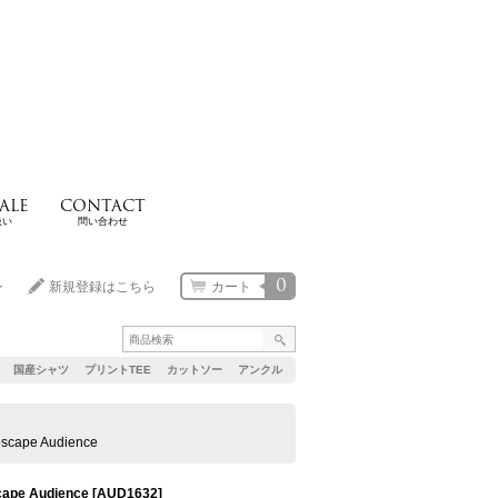
ALE
CONTACT
扱い
問い合わせ
0
ン
新規登録はこちら
カート
国産シャツ
プリントTEE
カットソー
アンクル
pe Audience
e Audience
[
AUD1632
]