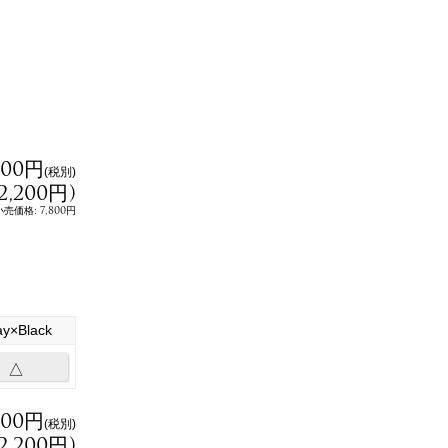
000円
(税別)
F
2,200円
)
a
c
:
7,800円
小売価格
e
b
o
o
k
で
シ
ェ
ア
ay×Black
△
000円
(税別)
2,200円
)