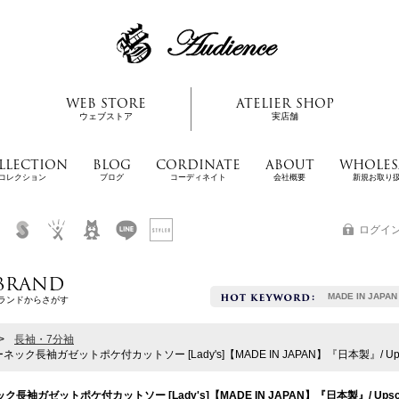
WEB STORE
ATELIER SHOP
ウェブストア
実店舗
LLECTION
BLOG
CORDINATE
ABOUT
WHOLES
コレクション
ブログ
コーディネイト
会社概要
新規お取り
ログイ
BRAND
MADE IN JAPAN
ランドからさがす
>
長袖・7分袖
ック長袖ガゼットポケ付カットソー [Lady's]【MADE IN JAPAN】『日本製』/ Upsca
長袖ガゼットポケ付カットソー [Lady's]【MADE IN JAPAN】『日本製』/ Upscap