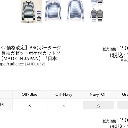
:
2,
ICE / 価格改定】BSQボーダーク
販売価格
ク長袖ガゼットポケ付カットソ
(
税込
:
's]【MADE IN JAPAN】『日本
希望
pe Audience
[
AUD1632
]
Off×Blue
Off×Navy
Navy×Off
Gr
16
×
×
△
:
2,
販売価格
(
税込
: