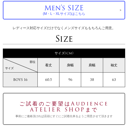
Men's SIZE
(M・L・XLサイズ)はこちら
レディース対応サイズだけでなくメンズサイズももちろんご用意。
Size
サイズ(cm)
部位
着丈
身幅
肩幅
袖丈
サイズ
BOYS 16
60.5
96
38
63
ご試着のご要望はAudience
ATELIER SHOPまで
事前にご連絡頂ければ店頭にすぐにご試着出来るようご用意させて頂きます