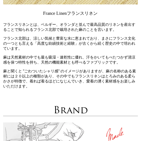
France Linen
フランスリネン
フランスリネンとは、ベルギー、オランダと並んで最高品質のリネンを産出す
ることで知られるフランス北部で栽培された麻のことを言います。
フランス北部は、涼しい気候と豊富な水に恵まれており、まさにフランス文化
の一つとも言える「高度な紡績技術と経験」が古くから続く歴史の中で培われ
ています。
麻は天然素材の中でも最も吸湿・速乾性に優れ、汗をかいてもべたつかず清涼
感を保つ特性を持ち、天然の機能素材とも呼べるファブリックです。
麻と聞くと "ごわついたシャリ感" のイメージがありますが、麻の名称のある素
材には２０以上の種類があり、その中でもフランスリネンはとろみのある柔ら
かさが特徴で、着れば着るほどになじんでいき、愛着の湧く素材感をお楽しみ
いただけます。
Brand