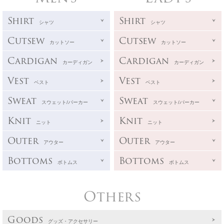
Shirt
Shirt
シャツ
シャツ
Cutsew
Cutsew
カットソー
カットソー
Cardigan
Cardigan
カーディガン
カーディガン
Vest
Vest
ベスト
ベスト
Sweat
Sweat
スウェット/パーカー
スウェット/パーカー
Knit
Knit
ニット
ニット
Outer
Outer
アウター
アウター
Bottoms
Bottoms
ボトムス
ボトムス
Others
Goods
グッズ・アクセサリー