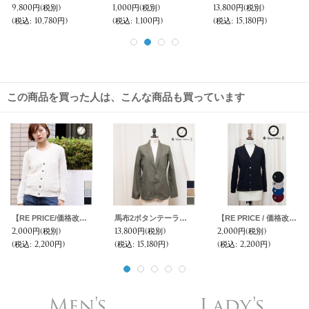
12,800円
(税別)
15,800円
(税別)
1,500円
(税別)
(税込
:
14,080円)
(税込
:
17,380円)
(税込
:
1,650円)
この商品を買った人は、こんな商品も買っています
【RE PRICE/価格改定】フランスリネンケーブル×鹿の子長袖ニットカーディガン[Lady's]【MADE IN JAPAN】『日本製』/ Upscape Audience
馬布2ボタンテーラードジャケット [Lady's] / Upscape Audience
【RE PRICE / 価格改定】9GスパンニットソーVネック長袖カーディガン [Lady's]【MADE IN JAPAN】『日本製』/ Upscape Audience
2,000円
(税別)
13,800円
(税別)
2,000円
(税別)
(税込
:
2,200円)
(税込
:
15,180円)
(税込
:
2,200円)
Men's
Lady's