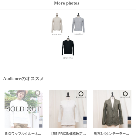
More photos
Audienceのオススメ
ミラノリブ2ボタンテーラードジャケット [Lady's] 【送料無料】 / Upscape Audience
ヘビーオックスミリタリートレンチコート[Lady's] 【MADE IN JAPAN】『日本製』【送料無料】/ Upscape Audience
ペインターバックルブレスレット / Pieroglyph