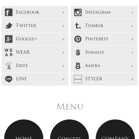
Facebook
Instagram
Twitter
Tumblr
Google+
Pinterest
WEAR
Sumally
Exite
Ameba
LINE
STYLER
Menu