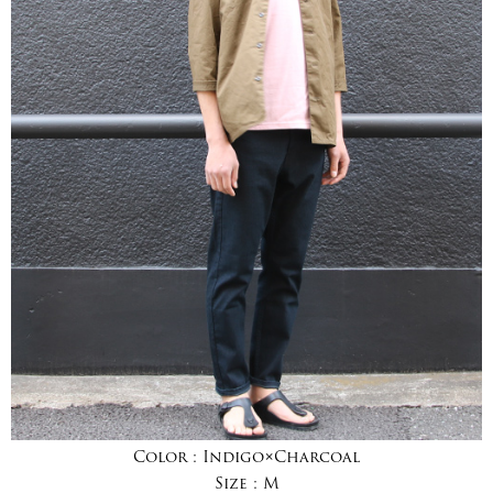
Color :
Indigo×Charcoal
Size :
M