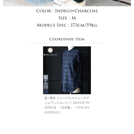
Color :
Indigo×Charcoal
Size :
M
Model's Spec :
173cm/59kg
Coordinate Item
藍×墨灰 ジンバブエストレッチデ
ニムアンクルパンツ【MADE IN
JAPAN】『日本製』/ Upscape
Audience