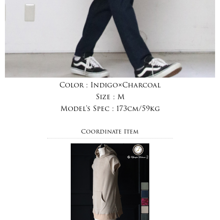
Color :
Indigo×Charcoal
Size :
M
Model's Spec :
173cm/59kg
Coordinate Item