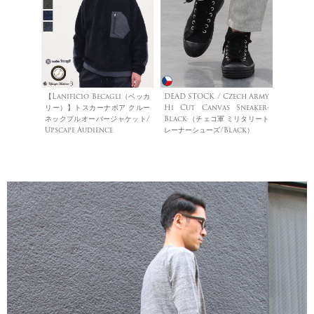
【Lanificio Becagli（ベッカ
DEAD STOCK / Czech Army
リー）】トスカーナボア クルー
Hi Cut Canvas Sneaker-
ネックプルオーバージャケット/
Black-（チェコ軍 ミリタリート
Upscape Audience
レーナーシューズ/Black）