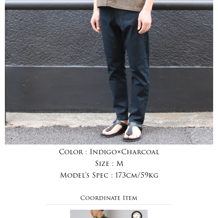
Color :
Indigo×Charcoal
Size :
M
Model's Spec :
173cm/59kg
Coordinate Item