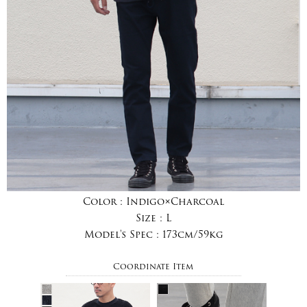
Color :
Indigo×Charcoal
Size :
L
Model's Spec :
173cm/59kg
Coordinate Item