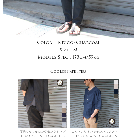
Color :
Indigo×Charcoal
Size :
M
Model's Spec :
173cm/59kg
Coordinate Item
度詰ワッフルロングタンクトップ
コットンリネンキャンバスジンベ
【MADE IN JAPAN】/
エTOPSシャツ【MADE IN