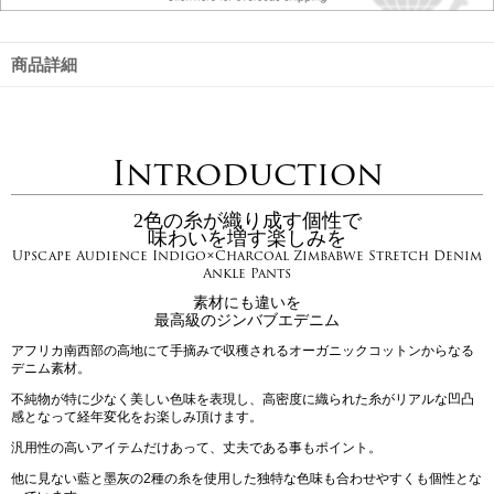
商品詳細
Introduction
2色の糸が織り成す個性で
味わいを増す楽しみを
Upscape Audience Indigo×Charcoal Zimbabwe Stretch Denim
Ankle Pants
素材にも違いを
最高級のジンバブエデニム
アフリカ南西部の高地にて手摘みで収穫されるオーガニックコットンからなる
デニム素材。
不純物が特に少なく美しい色味を表現し、高密度に織られた糸がリアルな凹凸
感となって経年変化をお楽しみ頂けます。
汎用性の高いアイテムだけあって、丈夫である事もポイント。
他に見ない藍と墨灰の2種の糸を使用した独特な色味も合わせやすくも個性とな