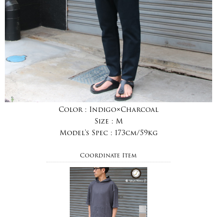
Color :
Indigo×Charcoal
Size :
M
Model's Spec :
173cm/59kg
Coordinate Item