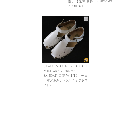
製』【送料無料】/ Upscape
Audience
DEAD STOCK / CZECH
MILITARY”GURKHA
SANDAL” OFF WHITE（チェ
コ軍グルカサンダル / オフホワ
イト）