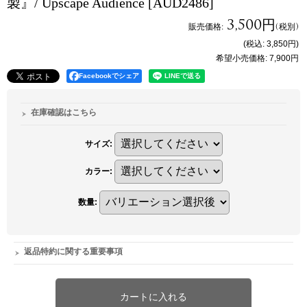
製』/ Upscape Audience
[AUD2486]
3,500円
販売価格
:
(税別)
(税込
:
3,850円
)
希望小売価格
:
7,900円
Facebookでシェア
在庫確認はこちら
サイズ
:
カラー
:
数量
:
返品特約に関する重要事項