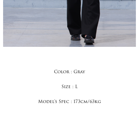
Color :
Gray
Size :
L
Model's Spec :
173cm/63kg