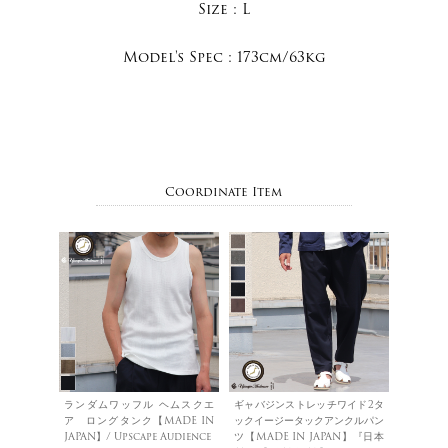
Size :
L
Model's Spec :
173cm/63kg
Coordinate Item
ランダムワッフル ヘムスクエ
ギャバジンストレッチワイド2タ
ア ロングタンク【MADE IN
ックイージータックアンクルパン
JAPAN】/ Upscape Audience
ツ【MADE IN JAPAN】『日本