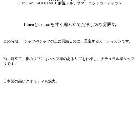
Upscape Audience 麻混トルテサマーニットカーディガン
LinenとCottonを甘く編み立てた涼し気な雰囲気
この時期、Tシャツやシャツの上に羽織るのに、重宝するカーディガンです。
袖、前立て、裾のリブにはネップ感のあるリブを仕様し、ナチュラル感タップ
リです。
日本製の高いクオリティも魅力。