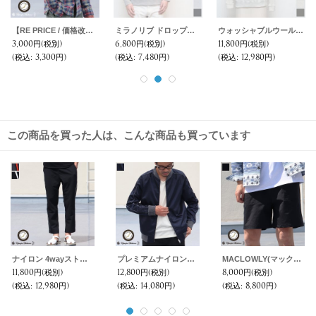
【RE PRICE / 価格改定】コットンフランネルチェック ワイドスプレッドボタンダウン長袖シャツ【MADE IN JAPAN】『日本製』 / Upscape Audience
ミラノリブ ドロップショルダーモックネック長袖スウェット【MADE IN JAPAN】『日本製』/ Upscape Audience
ウォッシャブルウールプロテクトボッシュリブガゼットクルーネックニット【MADE IN JAPAN】『日本製』【送料無料】 / Upscape Audience
3,000円
(税別)
6,800円
(税別)
11,800円
(税別)
(税込
:
3,300円)
(税込
:
7,480円)
(税込
:
12,980円)
この商品を買った人は、こんな商品も買っています
ナイロン 4wayストレッチ ライン イージーアンクルパンツ【MADE IN JAPAN】『日本製』【送料無料】/ Upscape Audience
プレミアムナイロンスカA1ミリタリージャケット【MADE IN JAPAN】『日本製』【送料無料】 / Upscape Audience
MACLOWLY(マックローリー )撥水ナイロン ベイカーイージー ショーツ【MADE IN JAPAN】『日本製』/ Upscape Audience
11,800円
(税別)
12,800円
(税別)
8,000円
(税別)
(税込
:
12,980円)
(税込
:
14,080円)
(税込
:
8,800円)