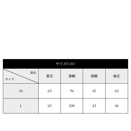
サイズ(cm)
部位
着丈
身幅
肩幅
袖丈
サイズ
M
63
96
41
62
L
65
100
43
46