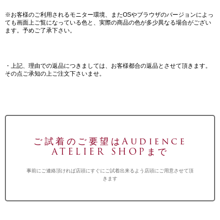
※お客様のご利用されるモニター環境、またOSやブラウザのバージョンによっ
ても画面上ご覧になっている色と、実際の商品の色が多少異なる場合がござい
ます。予めご了承下さい。
・上記、理由での返品につきましては、お客様都合の返品とさせて頂きます。
その点ご承知の上ご注文下さいませ。
ご試着のご要望はAudience
ATELIER SHOPまで
事前にご連絡頂ければ店頭にすぐにご試着出来るよう店頭にご用意させて頂
きます