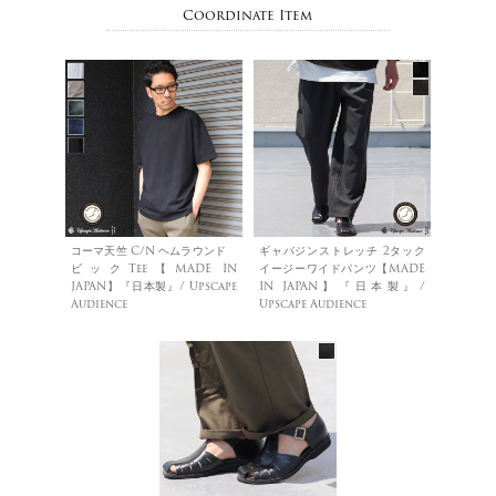
Coordinate Item
コーマ天竺 C/N ヘムラウンド
ギャバジンストレッチ 2タック
ビックTee【MADE IN
イージーワイドパンツ【MADE
JAPAN】『日本製』/ Upscape
IN JAPAN】『日本製』/
Audience
Upscape Audience