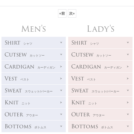
«
前
次
»
Men's
Lady's
Shirt
Shirt
シャツ
シャツ
Cutsew
Cutsew
カットソー
カットソー
Cardigan
Cardigan
カーディガン
カーディガン
Vest
Vest
ベスト
ベスト
Sweat
Sweat
スウェット/パーカー
スウェット/パーカー
Knit
Knit
ニット
ニット
Outer
Outer
アウター
アウター
Bottoms
Bottoms
ボトムス
ボトムス