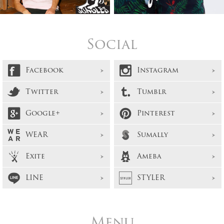
Social
Facebook
Instagram
Twitter
Tumblr
Google+
Pinterest
WEAR
Sumally
Exite
Ameba
LINE
STYLER
Menu