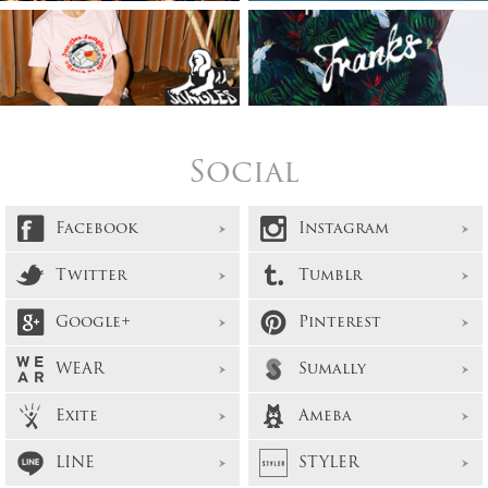
Social
Facebook
Instagram
Twitter
Tumblr
Google+
Pinterest
WEAR
Sumally
Exite
Ameba
LINE
STYLER