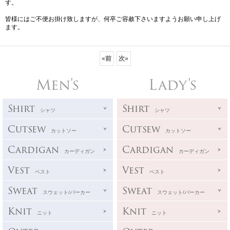
す。
皆様にはご不便お掛け致しますが、何卒ご容赦下さいますようお願い申し上げ
ます。
«
前
次
»
Men's
Lady's
Shirt
Shirt
シャツ
シャツ
Cutsew
Cutsew
カットソー
カットソー
Cardigan
Cardigan
カーディガン
カーディガン
Vest
Vest
ベスト
ベスト
Sweat
Sweat
スウェット/パーカー
スウェット/パーカー
Knit
Knit
ニット
ニット