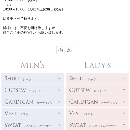
12:00～20:00 [通常]
↓↓↓
10:00～15:00 [8月27(土)/28(日)のみ]
に変更させて頂きます。
皆様にはご不便お掛け致しますが
何卒ご了承の程宜しくお願い致します。
«
前
次
»
Men's
Lady's
Shirt
Shirt
シャツ
シャツ
Cutsew
Cutsew
カットソー
カットソー
Cardigan
Cardigan
カーディガン
カーディガン
Vest
Vest
ベスト
ベスト
Sweat
Sweat
スウェット/パーカー
スウェット/パーカー