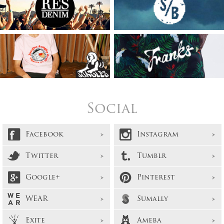
Social
Facebook
Instagram
Twitter
Tumblr
Google+
Pinterest
WEAR
Sumally
Exite
Ameba