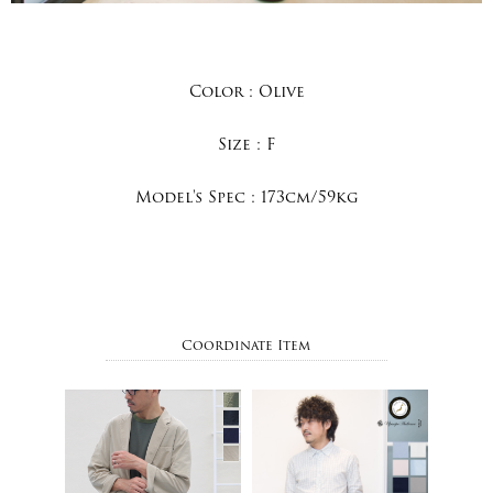
Color :
Olive
Size :
F
Model's Spec :
173cm/59kg
Coordinate Item