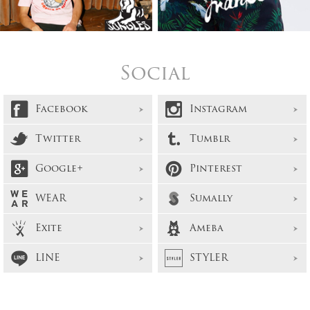
Social
Facebook
Instagram
Twitter
Tumblr
Google+
Pinterest
WEAR
Sumally
Exite
Ameba
LINE
STYLER