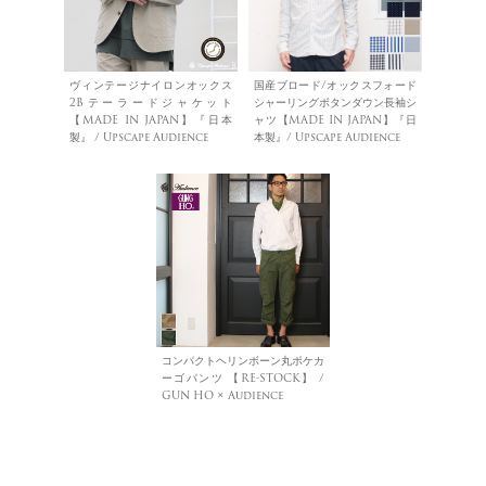
ヴィンテージナイロンオックス
国産ブロード/オックスフォード
2Bテーラードジャケット
シャーリングボタンダウン長袖シ
【MADE IN JAPAN】『日本
ャツ【MADE IN JAPAN】『日
製』 / Upscape Audience
本製』/ Upscape Audience
コンパクトヘリンボーン丸ポケカ
ーゴパンツ 【RE-STOCK】 /
GUN HO × Audience