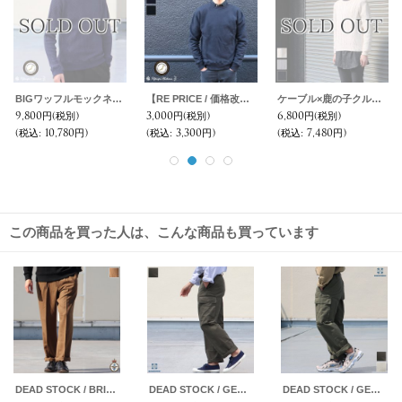
ケーブル×鹿の子クルーネックコットンニット【MADE IN JAPAN】『日本製』/ Upscape Audience
ヘビーチノワイド2タックアンクルパンツ【MADE IN JAPAN】『日本製』【送料無料】/ Upscape Audience
【RE PRICE / 価格改定】馬布ワイド2タックイージーアンクル【MADE IN JAPAN】『日本製』 / Upscape Audience
00円
(税別)
11,800円
(税別)
5,400円
(税別)
15,80
込
:
7,480円)
(税込
:
12,980円)
(税込
:
5,940円)
(税込
:
この商品を買った人は、こんな商品も買っています
DEAD STOCK / BRITISH ARMY BARRACK DRESS TROUSERS(イギリス軍 バラック ドレストラウザーズ）/ デッドストック
DEAD STOCK / GERMAN ARMY MOLESKIN CARGO PANTS（ドイツ軍 モールスキン カーゴパンツ）/ デッドストック
DEAD STOCK / GERMAN ARMY MOLESKIN CARGO PANTS（ドイツ軍 モールスキン カーゴパンツ ウエスト-W85）/ デッドストック