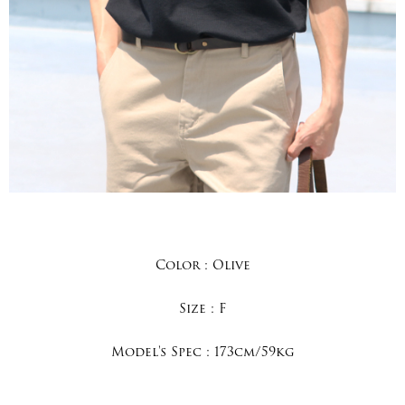
Color :
Olive
Size :
F
Model's Spec :
173cm/59kg