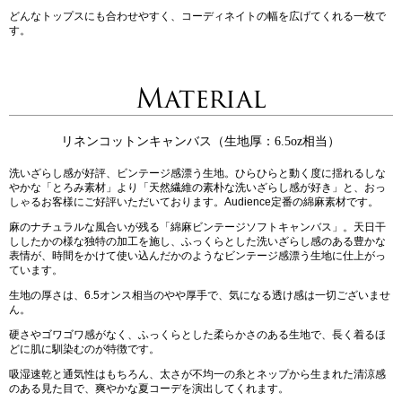
どんなトップスにも合わせやすく、コーディネイトの幅を広げてくれる一枚で
す。
Material
リネンコットンキャンバス（生地厚：6.5oz相当）
洗いざらし感が好評、ビンテージ感漂う生地。ひらひらと動く度に揺れるしな
やかな「とろみ素材」より「天然繊維の素朴な洗いざらし感が好き」と、おっ
しゃるお客様にご好評いただいております。Audience定番の綿麻素材です。
麻のナチュラルな風合いが残る「綿麻ビンテージソフトキャンバス」。天日干
ししたかの様な独特の加工を施し、ふっくらとした洗いざらし感のある豊かな
表情が、時間をかけて使い込んだかのようなビンテージ感漂う生地に仕上がっ
ています。
生地の厚さは、6.5オンス相当のやや厚手で、気になる透け感は一切ございませ
ん。
硬さやゴワゴワ感がなく、ふっくらとした柔らかさのある生地で、長く着るほ
どに肌に馴染むのが特徴です。
吸湿速乾と通気性はもちろん、太さが不均一の糸とネップから生まれた清涼感
のある見た目で、爽やかな夏コーデを演出してくれます。