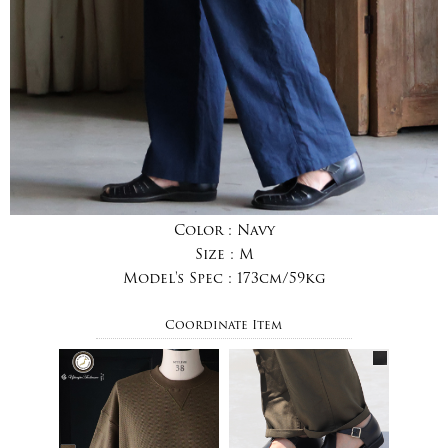
Color :
Navy
Size :
M
Model's Spec :
173cm/59kg
Coordinate Item