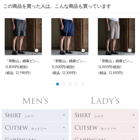
この商品を買った人は、こんな商品も買っています
「和歌山」綿麻ビンテージソフトキャンバス ストレージカーゴ イージーショーツ【MADE IN JAPAN】『日本製』 / Upscape Audience
「和歌山」綿麻ビンテージソフトキャンバス ガーデニングカーゴ イージーショーツ【MADE IN JAPAN】『日本製』 / Upscape Audience
「和歌山」綿麻ビンテージソフトキャンバス 2タック イージーショーツ【MADE IN JAPAN】『日本製』 / Upscape Audience
11,800円
(税別)
11,000円
(税別)
11,000円
(税別)
(税込
:
12,980円)
(税込
:
12,100円)
(税込
:
12,100円)
Men's
Lady's
Shirt
Shirt
シャツ
シャツ
Cutsew
Cutsew
カットソー
カットソー