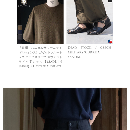
「泉州」ハニカムサマーニット
DEAD STOCK / CZECH
（7.45オンス）ガゼットクルーネ
MILITARY”GURKHA
ック ハーフスリーブ スウェット
SANDAL
ライクTシャツ【MADE IN
JAPAN】/ Upscape Audience