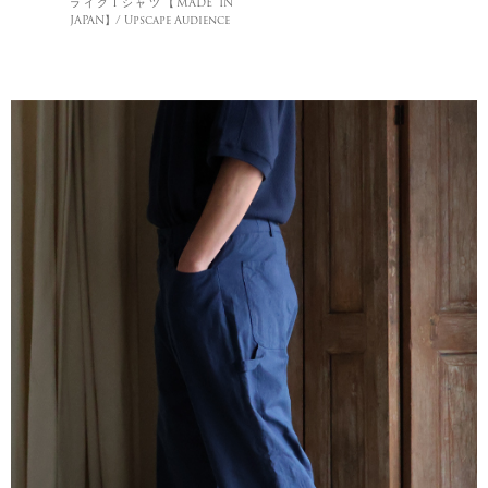
ライクTシャツ【MADE IN
JAPAN】/ Upscape Audience