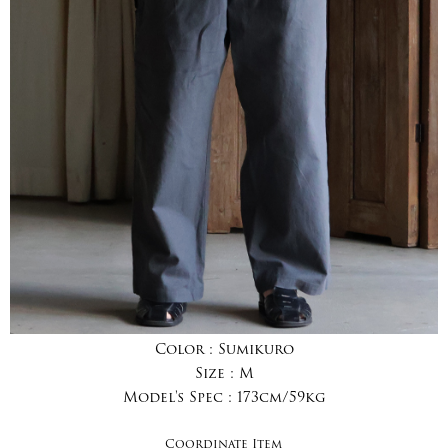
Color :
Sumikuro
Size :
M
Model's Spec :
173cm/59kg
Coordinate Item