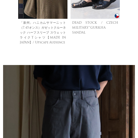
「泉州」ハニカムサマーニット
DEAD STOCK / CZECH
（7.45オンス）ガゼットクルーネ
MILITARY”GURKHA
ック ハーフスリーブ スウェット
SANDAL
ライクTシャツ【MADE IN
JAPAN】/ Upscape Audience