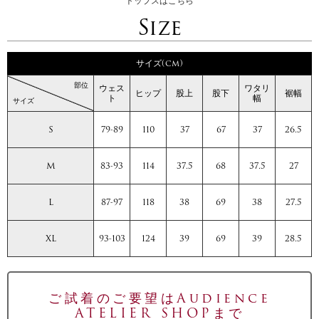
トップスはこちら
Size
サイズ(cm)
部位
ウェス
ワタリ
ヒップ
股上
股下
裾幅
ト
幅
サイズ
S
79-89
110
37
67
37
26.5
M
83-93
114
37.5
68
37.5
27
L
87-97
118
38
69
38
27.5
XL
93-103
124
39
69
39
28.5
ご試着のご要望はAudience
ATELIER SHOPまで