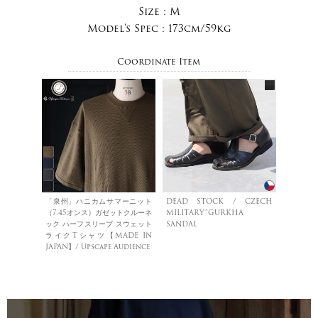
Size :
M
Model's Spec :
173cm/59kg
Coordinate Item
「泉州」ハニカムサマーニット
DEAD STOCK / CZECH
（7.45オンス）ガゼットクルーネ
MILITARY”GURKHA
ック ハーフスリーブ スウェット
SANDAL
ライクTシャツ【MADE IN
JAPAN】/ Upscape Audience