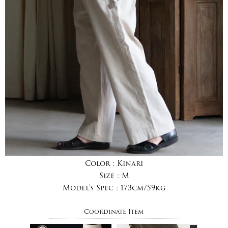
Color :
Kinari
Size :
M
Model's Spec :
173cm/59kg
Coordinate Item