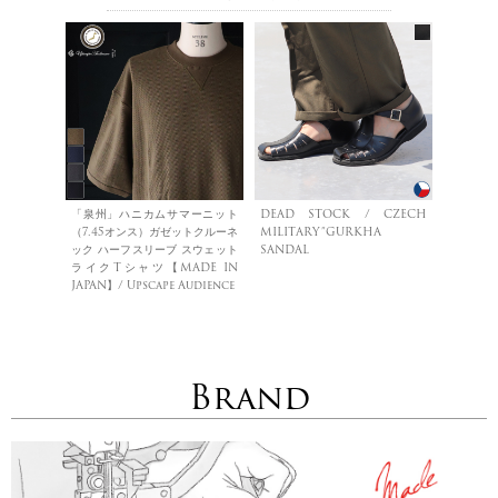
「泉州」ハニカムサマーニット
DEAD STOCK / CZECH
（7.45オンス）ガゼットクルーネ
MILITARY”GURKHA
ック ハーフスリーブ スウェット
SANDAL
ライクTシャツ【MADE IN
JAPAN】/ Upscape Audience
Brand