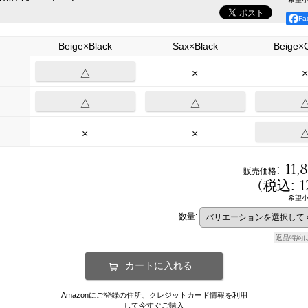
F
Beige×Black
Sax×Black
Beige×
△
×
×
△
△
×
×
:
11,
販売価格
(
1
税込
:
希望
数量
:
返品特約
Amazonにご登録の住所、クレジットカード情報を利用
して今すぐご購入