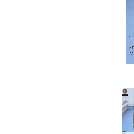
C
Si
Mo