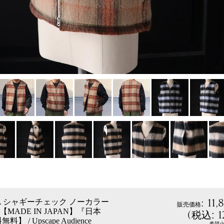
:
11,
NA シャギーチェック ノーカラー
販売価格
ト【MADE IN JAPAN】『日本
(
1
税込
:
】 / Upscape Audience
希望