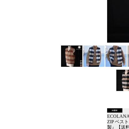
ECOLA
ZIP ベス
製』【送料無料