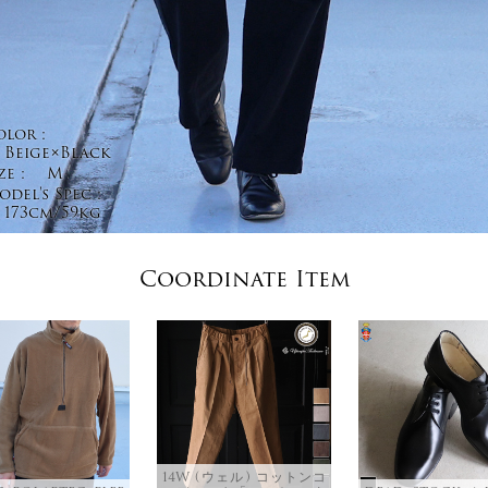
olor :
Beige×Black
ze :
M
del's Spec :
173cm/59kg
Coordinate Item
14W (ウェル) コットンコ