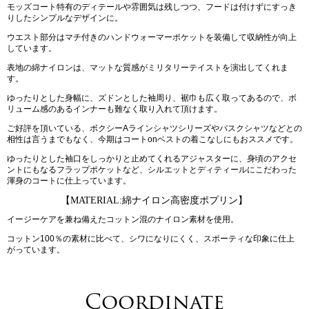
モッズコート特有のディテールや雰囲気は残しつつ、フードは付けずにすっき
りしたシンプルなデザインに。
ウエスト部分はマチ付きのハンドウォーマーポケットを装備して収納性が向上
しています。
表地の綿ナイロンは、マットな質感がミリタリーテイストを演出してくれま
す。
ゆったりとした身幅に、ズドンとした袖周り、裾巾も広く取ってあるので、ボ
リューム感のあるインナーも難なく取り入れて頂けます。
ご好評を頂いている、ボクシーAラインシャツシリーズやバスクシャツなどとの
相性は言うまでもなく、今期はコートonベストの着こなしにもおススメです。
ゆったりとした袖口をしっかりと止めてくれるアジャスターに、身頃のアクセ
ントにもなるフラップポケットなど、シルエットとディティールにこだわった
渾身のコートに仕上っています。
【MATERIAL:綿ナイロン高密度ポプリン】
イージーケアを兼ね備えたコットン混のナイロン素材を使用。
コットン100％の素材に比べて、シワになりにくく、スポーティな印象に仕上
がっています。
Coordinate