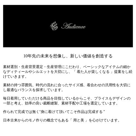
10年先の未来を想像し、新しい価値を創造する
素材選別・生産背景選定・生産管理にこだわり、ベーシックなアイテムの細か
なディティールやシルエットを大切にし、「 着た人が楽しくなる 」提案をし続
けていきます。
素材の持つ雰囲気、時代の流れに合ったサイズ感、着合わせの汎用性を大切に
し最適なバランスを探求しています。
毎日着用していただける商品を目指しているからこそ、プライスもデザインの
一部と考え、効率の良い裁断縫製、素材手配や工場を選定しています。
作られて完成では無く“身に着けて頂いてこそ作品は完成する ”
日本古来からのモノ作りの概念でもある「 用と美 」を心がけています。