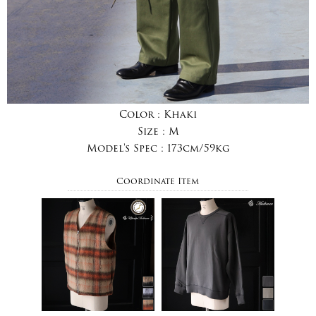
Color :
Khaki
Size :
M
Model's Spec :
173cm/59kg
Coordinate Item