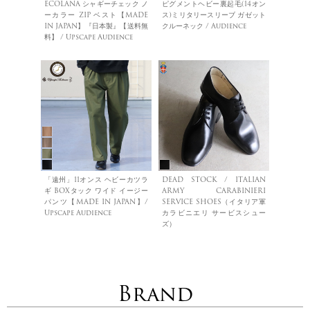
ECOLANA シャギーチェック ノ
ピグメントヘビー裏起毛(14オン
ーカラー ZIP ベスト【MADE
ス)ミリタリースリーブ ガゼット
IN JAPAN】『日本製』【送料無
クルーネック / Audience
料】 / Upscape Audience
「遠州」11オンス ヘビーカツラ
DEAD STOCK / ITALIAN
ギ BOXタック ワイド イージー
ARMY CARABINIERI
パンツ【MADE IN JAPAN】/
SERVICE SHOES（イタリア軍
Upscape Audience
カラビニエリ サービスシュー
ズ）
Brand