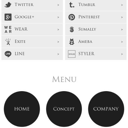
Twitter
Tumblr
Google+
Pinterest
WEAR
Sumally
Exite
Ameba
LINE
STYLER
Menu