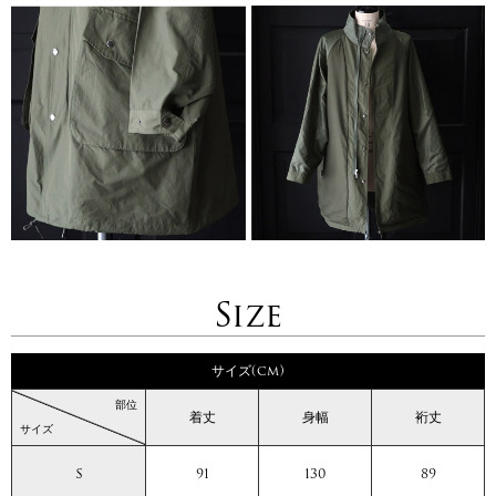
Size
サイズ(cm)
部位
着丈
身幅
裄丈
サイズ
S
91
130
89