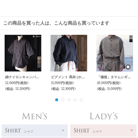
この商品を買った人は、こんな商品も買っています
綿ナイロンキャンバス サイドドローコード ビックポケット ハーフスリーブ ジャケット / Audience
ピグメント 馬布 (ホースクロス) ドローコード バルーン ユーティリティーシャツジャケット / Audience
「備後」タマムシギャバ レギュラーカラー ボクシーAライン 長袖 ドレスシャツ【MADE IN JAPAN】『日本製』/ Upscape Audience
12,000円
(税別)
11,000円
(税別)
10,000円
(税別)
(税込
:
13,200円)
(税込
:
12,100円)
(税込
:
11,000円)
Men's
Lady's
Shirt
Shirt
シャツ
シャツ