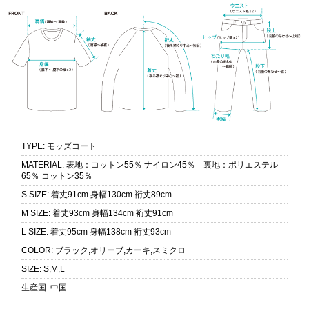
TYPE
:
モッズコート
MATERIAL
:
表地：コットン55％ ナイロン45％ 裏地：ポリエステル
65％ コットン35％
S SIZE
:
着丈91cm 身幅130cm 裄丈89cm
M SIZE
:
着丈93cm 身幅134cm 裄丈91cm
L SIZE
:
着丈95cm 身幅138cm 裄丈93cm
COLOR
:
ブラック,オリーブ,カーキ,スミクロ
SIZE
:
S,M,L
生産国
:
中国