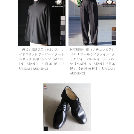
「丹後」度詰天竺（6オンス）サ
Naturemier（ナチュレミア）
イドスリット テーパード タート
TECH ウールライクツイル 1タ
ルネック 長袖Tシャツ【MADE
ック ワイド バレル イージーパン
IN JAPAN】『日本製』/
ツ【MADE IN JAPAN】『日本
Upscape Audience
製』【送料無料】/ Upscape
Audience