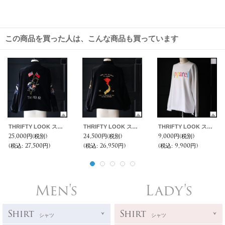
この商品を買った人は、こんな商品も買っています
THRIFTY LOOK スリフティールック (tl25f003) / SOUVER TAIPEI62 JACKET
THRIFTY LOOK スリフティールック (tl25s003vr) / SOUVENIR VIET-NAM 1965 JACKET VELOR
THRIFTY LOOK スリフティルック(tl25f024) / Apparel 裏起毛 クルーネック スウェット
25,000円
(税別)
24,500円
(税別)
9,000円
(税別)
(税込
:
27,500円)
(税込
:
26,950円)
(税込
:
9,900円)
Men's
Lady's
Shirt
Shirt
シャツ
シャツ