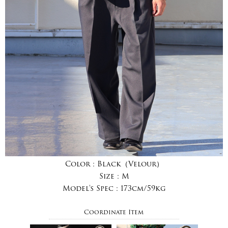
Color :
Black（Velour）
Size :
M
Model's Spec :
173cm/59kg
Coordinate Item