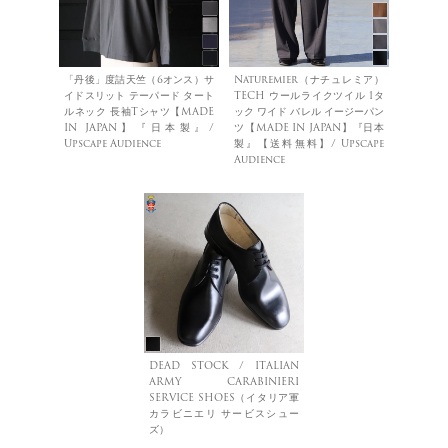
「丹後」度詰天竺（6オンス）サ
Naturemier（ナチュレミア）
イドスリット テーパード タート
TECH ウールライクツイル 1タ
ルネック 長袖Tシャツ【MADE
ック ワイド バレル イージーパン
IN JAPAN】『日本製』/
ツ【MADE IN JAPAN】『日本
Upscape Audience
製』【送料無料】/ Upscape
Audience
DEAD STOCK / ITALIAN
ARMY CARABINIERI
SERVICE SHOES（イタリア軍
カラビニエリ サービスシュー
ズ）