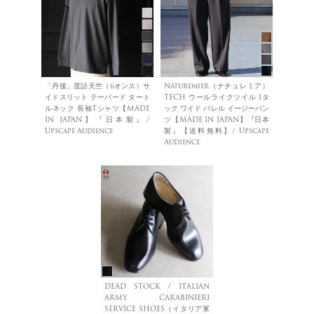
「丹後」度詰天竺（6オンス）サ
Naturemier（ナチュレミア）
イドスリット テーパード タート
TECH ウールライクツイル 1タ
ルネック 長袖Tシャツ【MADE
ック ワイド バレル イージーパン
IN JAPAN】『日本製』/
ツ【MADE IN JAPAN】『日本
Upscape Audience
製』【送料無料】/ Upscape
Audience
DEAD STOCK / ITALIAN
ARMY CARABINIERI
SERVICE SHOES（イタリア軍