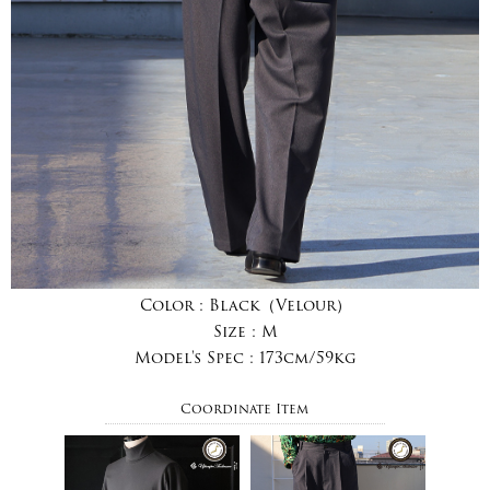
Color :
Black（Velour）
Size :
M
Model's Spec :
173cm/59kg
Coordinate Item