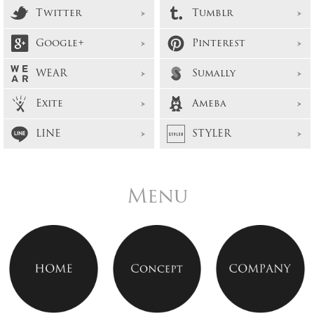
Twitter
Tumblr
Google+
Pinterest
WEAR
Sumally
Exite
Ameba
LINE
STYLER
Menu