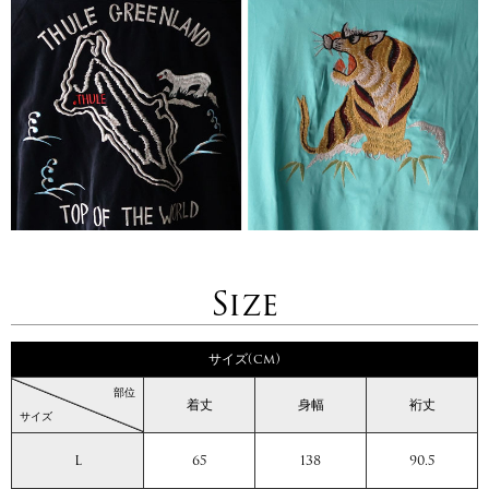
Size
サイズ(cm)
部位
着丈
身幅
裄丈
サイズ
L
65
138
90.5