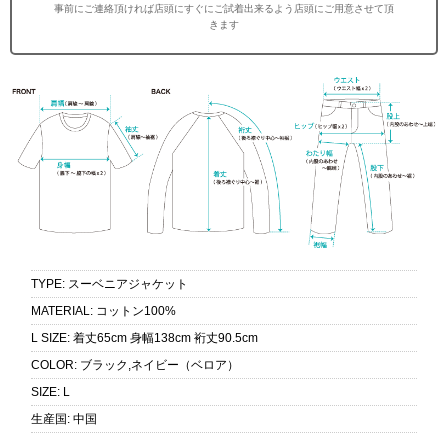
事前にご連絡頂ければ店頭にすぐにご試着出来るよう店頭にご用意させて頂
きます
TYPE
:
スーベニアジャケット
MATERIAL
:
コットン100%
L SIZE
:
着丈65cm 身幅138cm 裄丈90.5cm
COLOR
:
ブラック,ネイビー（ベロア）
SIZE
:
L
生産国
:
中国