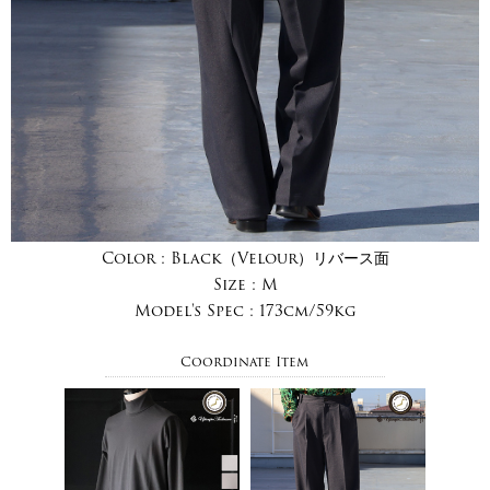
Color :
Black（Velour）リバース面
Size :
M
Model's Spec :
173cm/59kg
Coordinate Item