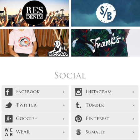
Social
Facebook
Instagram
Twitter
Tumblr
Google+
Pinterest
WEAR
Sumally