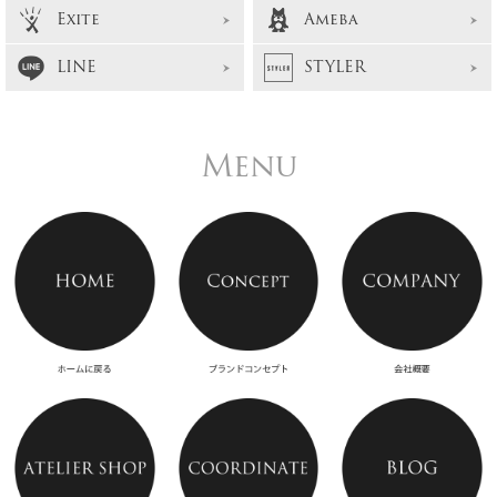
Exite
Ameba
LINE
STYLER
Menu