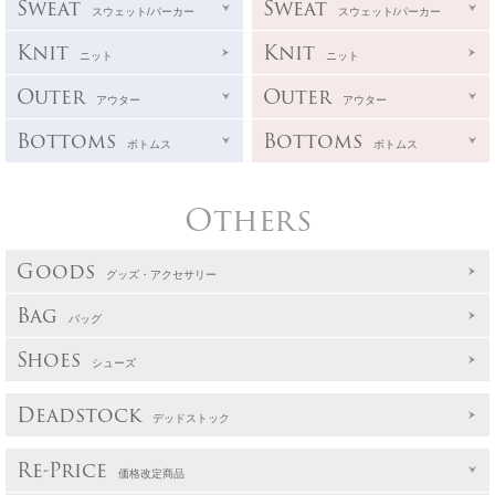
Sweat
Sweat
スウェット/パーカー
スウェット/パーカー
Knit
Knit
ニット
ニット
Outer
Outer
アウター
アウター
Bottoms
Bottoms
ボトムス
ボトムス
Others
Goods
グッズ・アクセサリー
Bag
バッグ
Shoes
シューズ
Deadstock
デッドストック
Re-Price
価格改定商品