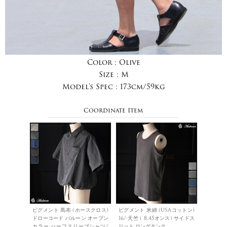
Color :
Olive
Size :
M
Model's Spec :
173cm/59kg
Coordinate Item
ピグメント 馬布 (ホースクロス)
ピグメント 米綿 (USAコットン)
ドローコード バルーン オープン
16/-天竺 ( 8.45オンス) サイドス
カラー ハーフスリーブシャツ/
リット ロングタンク