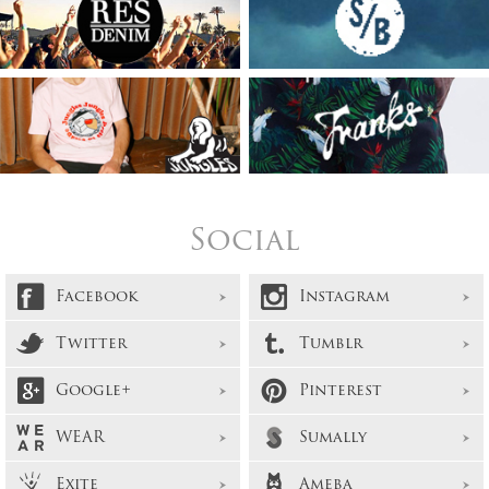
Social
Facebook
Instagram
Twitter
Tumblr
Google+
Pinterest
WEAR
Sumally
Exite
Ameba