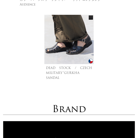
Audience
DEAD STOCK / CZECH
MILITARY”GURKHA
SANDAL
Brand