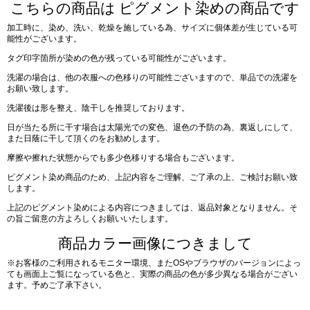
こちらの商品は ピグメント染めの商品です
加工時に、染め、洗い、乾燥を施している為、サイズに個体差が生じている可
能性がございます。
タグ印字箇所が染めの色が残っている可能性がございます。
洗濯の場合は、他の衣服への色移りの可能性ございますので、単品での洗濯を
お願い致します。
洗濯後は形を整え、陰干しを推奨しております。
日が当たる所に干す場合は太陽光での変色、退色の予防の為、裏返しにして、
また日蔭に干して頂くのをお勧めします。
摩擦や擦れた状態からでも多少色移りする場合もございます。
ピグメント染め商品のため、上記内容をご理解、ご了承の上、ご検討お願い致
します。
上記のピグメント染めによる内容につきましては、返品対象となりません。そ
の旨ご留意の方よろしくお願いいたします。
商品カラー画像につきまして
※お客様のご利用されるモニター環境、またOSやブラウザのバージョンによっ
ても画面上ご覧になっている色と、実際の商品の色が多少異なる場合がござい
ます。予めご了承下さい。