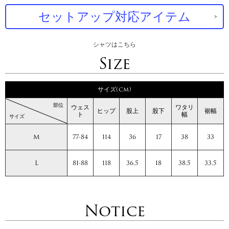
セットアップ対応アイテム
シャツはこちら
Size
サイズ(cm)
部位
ウェス
ワタリ
ヒップ
股上
股下
裾幅
ト
幅
サイズ
M
77-84
114
36
17
38
33
L
81-88
118
36.5
18
38.5
33.5
Notice