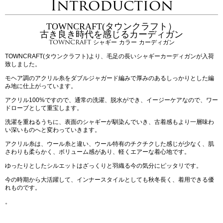
Introduction
TOWNCRAFT(タウンクラフト）
古き良き時代を感じるカーディガン
TOWNCRAFT シャギー カラー カーディガン
TOWNCRAFT(タウンクラフト)より、毛足の長いシャギーカーディガンが入荷
致しました。
モヘア調のアクリル糸をダブルジャガード編みで厚みのあるしっかりとした編
み地に仕上がっています。
アクリル100%ですので、通常の洗濯、脱水ができ、イージーケアなので、ワー
ドローブとして重宝します。
洗濯を重ねるうちに、表面のシャギーが馴染んでいき、古着感もより一層味わ
い深いものへと変わっていきます。
アクリル糸は、ウール糸と違い、ウール特有のチクチクした感じが少なく、肌
さわりも柔らかく、ボリューム感があり、軽くエアーな着心地です。
ゆったりとしたシルエットはざっくりと羽織る今の気分にピッタリです。
今の時期から大活躍して、インナースタイルとしても秋冬長く、着用できる優
れものです。
。