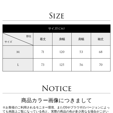
Size
サイズ(cm)
部位
着丈
身幅
肩幅
袖丈
サイズ
M
71
120
53
68
L
73
125
56
70
Notice
商品カラー画像につきまして
※お客様のご利用されるモニター環境、またOSやブラウザのバージョンによっ
ても画面上ご覧になっている色と、実際の商品の色が多少異なる場合がござい