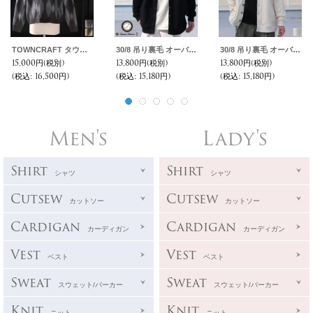
TOWNCRAFT タウンクラフト(tc25f017) / シャギー ヴィンテージパターン ZIP カーディガン
30/8 吊り裏毛 オーバーサイズ カーディガン【MADE IN JAPAN】【送料無料】『日本製』 / Upscape Audience
30/8 吊り裏毛 オーバーサイズ カーディガン【MADE IN JAPAN】【送料無料】『日本製』 / Upscape Audience
15,000円
(税別)
13,800円
(税別)
13,800円
(税別)
(税込
:
16,500円)
(税込
:
15,180円)
(税込
:
15,180円)
Men's
Lady's
Shirt
Shirt
シャツ
シャツ
Cutsew
Cutsew
カットソー
カットソー
Cardigan
Cardigan
カーディガン
カーディガン
Vest
Vest
ベスト
ベスト
Sweat
Sweat
スウェット/パーカー
スウェット/パーカー
Knit
Knit
ニット
ニット