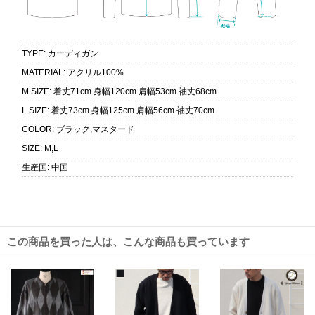
TYPE
:
カーディガン
MATERIAL
:
アクリル100%
M SIZE
:
着丈71cm 身幅120cm 肩幅53cm 袖丈68cm
L SIZE
:
着丈73cm 身幅125cm 肩幅56cm 袖丈70cm
COLOR
:
ブラック,マスタード
SIZE
:
M,L
生産国
:
中国
この商品を買った人は、こんな商品も買っています