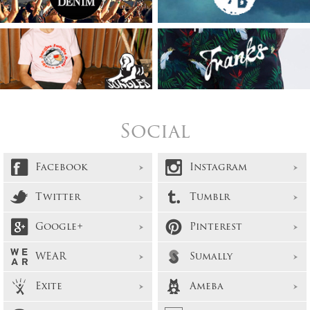
Social
Facebook
Instagram
Twitter
Tumblr
Google+
Pinterest
WEAR
Sumally
Exite
Ameba