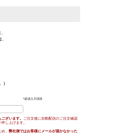
は、
は、
。)
*
必須入力項目
もございます。
ご注文後に自動配信のご注文確認
い申し上げます。
ため、
弊社側ではお客様にメールが届かなかった