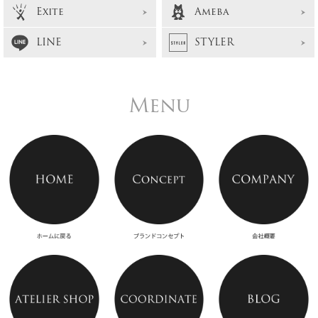
Exite
Ameba
LINE
STYLER
Menu