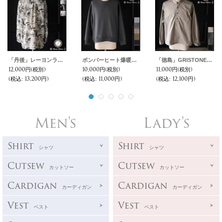
「丹後」レーヨンライク ピーチファイユ ネオン&リーフパターン レギュラーカラー 長袖シャツ【MADE IN JAPAN】『日本製』/ Upscape Audience
ボンバーヒート爆暖裏起毛 ガゼットクルーネック バルーンスウェット【MADE IN JAPAN】『日本製』 / Upscape Audience
「徳島」GRISTONE® (グリストーン) 綾ダンプ SLOTEX® (ソロテックス) スリーピング バルーン 長袖シャツ【MADE IN JAPAN】『日本製』/ Upscape Audience
12,000円
(税別)
10,000円
(税別)
11,000円
(税別)
(税込
:
13,200円)
(税込
:
11,000円)
(税込
:
12,100円)
Men's
Lady's
Shirt
Shirt
シャツ
シャツ
Cutsew
Cutsew
カットソー
カットソー
Cardigan
Cardigan
カーディガン
カーディガン
Vest
Vest
ベスト
ベスト