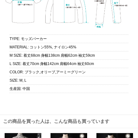
TYPE
:
モッズパーカー
MATERIAL
:
コットン55%, ナイロン45%
M SIZE
:
着丈68cm 身幅138cm 肩幅62cm 袖丈59cm
L SIZE
:
着丈70cm 身幅142cm 肩幅64cm 袖丈60cm
COLOR
:
ブラック,オリーブ,アーミーグリーン
SIZE
:
M, L
生産国
:
中国
この商品を買った人は、こんな商品も買っています