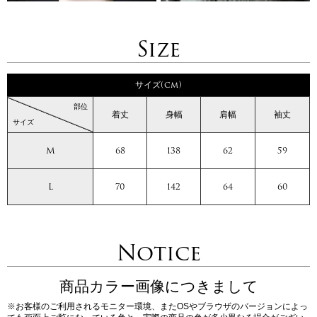
Size
サイズ(cm)
部位
着丈
身幅
肩幅
袖丈
サイズ
M
68
138
62
59
L
70
142
64
60
Notice
商品カラー画像につきまして
※お客様のご利用されるモニター環境、またOSやブラウザのバージョンによっ