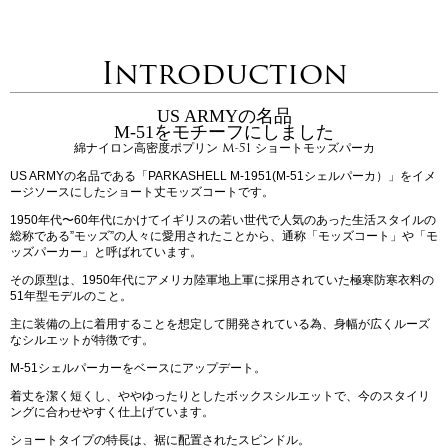
Introduction
US ARMYの名品
M-51をモチーフにしました
綿ナイロン高密度ポプリン M-51 ショートモッズパーカ
US ARMYの名品である「PARKASHELL M-1951(M-51シェルパーカ）」をイメ
ージソースにしたショート丈モッズコートです。
1950年代〜60年代にかけてイギリスの若い世代で人気のあった生活スタイルの
総称である”モッズ”の人々に愛用されたことから、通称「モッズコート」や「モ
ッズパーカー」と呼ばれています。
その原型は、1950年代にアメリカ陸軍地上軍に採用されていた極寒防寒衣料の
51年型モデルのこと。
主に装備の上に着用することを想定して開発されている為、身幅が広くルーズ
なシルエットが特徴です。
M-51シェルパーカーをベースにアップデート。
着丈を潔く短くし、ややゆったりとしたボックスシルエットで、今のスタイリ
ングに合わせやすく仕上げています。
ショートタイプの特長は、裾に配置されたスピンドル。