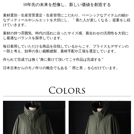
10年先の未来を想像し、新しい価値を創造する
素材選別・生産背景選定・生産管理にこだわり、ベーシックなアイテムの細か
なディティールやシルエットを大切にし、「 着た人が楽しくなる 」提案をし続
けていきます。
素材の持つ雰囲気、時代の流れに合ったサイズ感、着合わせの汎用性を大切に
し最適なバランスを探求しています。
毎日着用していただける商品を目指しているからこそ、プライスもデザインの
一部と考え、効率の良い裁断縫製、素材手配や工場を選定しています。
作られて完成では無く“身に着けて頂いてこそ作品は完成する ”
日本古来からのモノ作りの概念でもある「 用と美 」を心がけています。
Colors