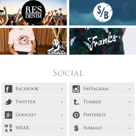
Social
Facebook
Instagram
Twitter
Tumblr
Google+
Pinterest
WEAR
Sumally