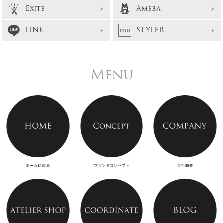
Exite
Ameba
LINE
STYLER
Menu