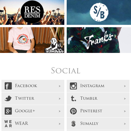
Social
Facebook
Instagram
Twitter
Tumblr
Google+
Pinterest
WEAR
Sumally