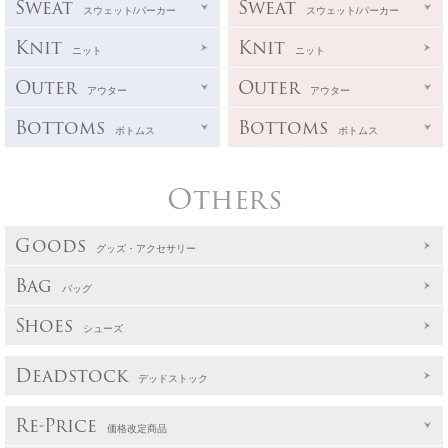
Sweat
Sweat
スウェット/パーカー
スウェット/パーカー
Knit
Knit
ニット
ニット
Outer
Outer
アウター
アウター
Bottoms
Bottoms
ボトムス
ボトムス
Others
Goods
グッズ・アクセサリー
Bag
バッグ
Shoes
シューズ
Deadstock
デッドストック
Re-Price
価格改定商品