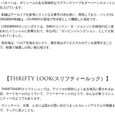
パターンは、ボリュームのある直線的なラグランスリーブをオーバーシルエット
仕上げています。
刺繍はアーカイブを参考にマットな太番手の糸を使い、再現しており、バックのL
ONGBINH刺繍は、US ARMYの基地で司令部として機能した地名です。
LONGBINH/ロンビンポストは、当時のリンドン・Ｂ・ジョンソン大統領の広く使
われたイニシャルに影響されて、非公式に「ロンビンジャンクション」としても知
られていました。
表生地は、ベロア生地をセレクト。裏生地はポリエステルサテンを採用すること
で、軽量で袖通しの良い着心地です。
【THRIFTY LOOK(スリフティールック）】
THRIFTSHOP/スリフトショップは、アメリカの郊外によくある地元に愛されるお
店。ヤードセールのようでいて、フリーマーケットのようで、みんなが集うコミュ
ニティーのようでもあります。
ヴィンテージ、古着、ときには誰かの思い出がつまったカレッジアイテムや制服
で、ラックに並ぶことも。