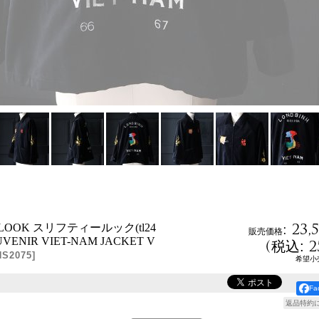
:
23,
Y LOOK スリフティールック(tl24
販売価格
SOUVENIR VIET-NAM JACKET V
(
2
税込
:
NS2075
]
希望小
F
返品特約