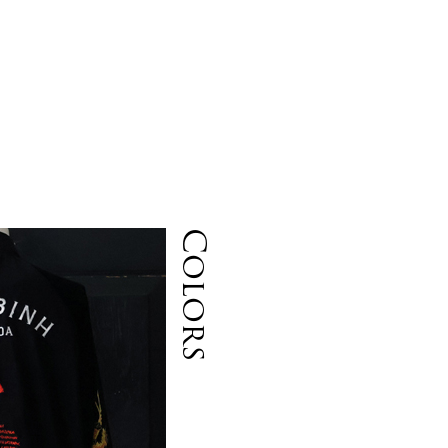
も
に
Colors