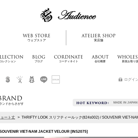
WEB STORE
ATELIER SHOP
ウェブストア
実店舗
LLECTION
BLOG
CORDINATE
ABOUT
WHOLES
コレクション
ブログ
コーディネイト
会社概要
新規お取り
ログイ
BRAND
MADE IN JAPAN
ランドからさがす
ショート丈
>
THRIFTY LOOK スリフティールック(tl24s002) / SOUVENIR VIET-NA
SOUVENIR VIET-NAM JACKET VELOUR
[
INS2075
]