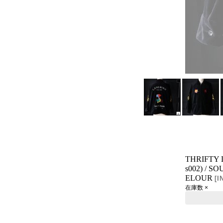
THRIFT
s002) / 
ELOUR
[
I
在庫数 ×