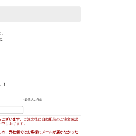
は、
は、
。)
*
必須入力項目
もございます。
ご注文後に自動配信のご注文確認
い申し上げます。
ため、
弊社側ではお客様にメールが届かなかった