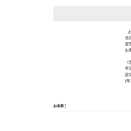
当
翌
お
《
平日
定
(
お名前
*