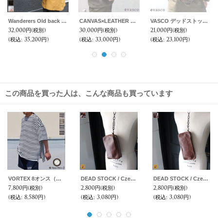
Wanderers Old back pack【MADE IN JAPAN】『日本製』【送料無料】 / vasco Equipment×PHABLIC KAZUI
CANVAS×LEATHER ROLLTOP Rucksack［VS-205P］【MADE IN JAPAN】『日本製』【送料無料】 / vasco
VASCO デッドストックレインカモテント生地×Leather Fishing Shoulder Bag 【送料無料】 / Upscape Audience
32,000円
(税別)
30,000円
(税別)
21,000円
(税別)
(税込
:
35,200円)
(税込
:
33,000円)
(税込
:
23,100円)
この商品を買った人は、こんな商品も買っています
VORTEX 8オンス（MVS天竺）ボーダー サイドスリット Aライン ハーフスリーブ Tシャツ【MADE IN JAPAN】『日本製』/ Upscape Audience
DEAD STOCK / Czech Army Leather Universal Pouch（チェコ軍 レザー ユニバーサルポーチ）
DEAD STOCK / Czech Army Leather Universal Pouch-Wide-（チェコ軍 レザー ユニバーサルポーチ-幅広タイプ-）
7,800円
(税別)
2,800円
(税別)
2,800円
(税別)
(税込
:
8,580円)
(税込
:
3,080円)
(税込
:
3,080円)