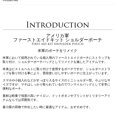
Introduction
アメリカ軍
ファーストエイドキット ショルダーポーチ
First aid kit shoulder pouch
米軍のポーチをリメイク
米軍において採用されている個人用のファーストエイドポーチにストラップを
取り付け、ショルダーポーチバッグとしてリメイクを施したアイテムです。
本来はピストルベルトに取り付けて使用するポーチですが、ショルダーストラ
ップを取り付ける事により、普段使いがしやすいポーチに仕上がっています。
スマホや小銭入れなどがすっぽり入るサイズのミニショルダー型。小ぶりなサ
イズですが、マチはしっかり取られているのでワンマイルバッグとして非常に
便利なポーチ。
素材は軽量で強度の高いナイロン。ドットボタンやプリントがミリタリーアイ
テムならでは雰囲気です。
最小限の荷物で外出したい時に最適なアイテム。おすすめです。