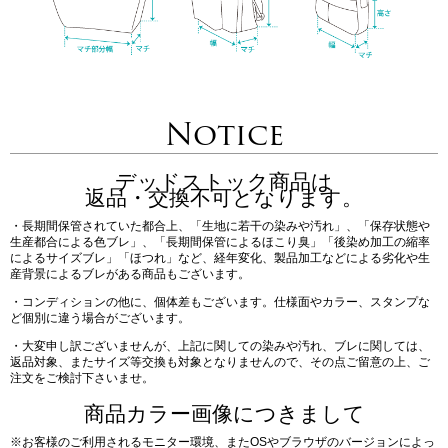
Notice
デッドストック商品は
返品・交換不可となります。
・長期間保管されていた都合上、「生地に若干の染みや汚れ」、「保存状態や
生産都合による色ブレ」、「長期間保管によるほこり臭」「後染め加工の縮率
によるサイズブレ」「ほつれ」など、経年変化、製品加工などによる劣化や生
産背景によるブレがある商品もございます。
・コンディションの他に、個体差もございます。仕様面やカラー、スタンプな
ど個別に違う場合がございます。
・大変申し訳ございませんが、上記に関しての染みや汚れ、ブレに関しては、
返品対象、またサイズ等交換も対象となりませんので、その点ご留意の上、ご
注文をご検討下さいませ。
商品カラー画像につきまして
※お客様のご利用されるモニター環境、またOSやブラウザのバージョンによっ