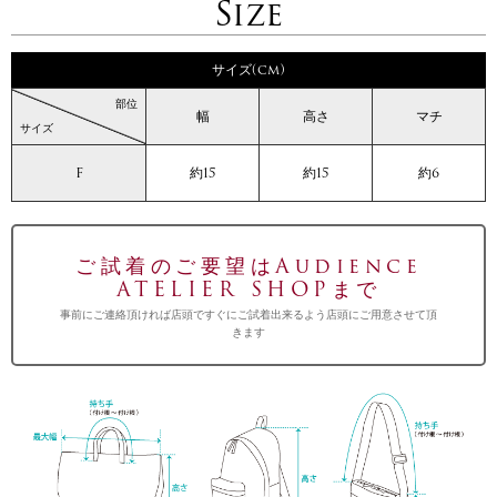
Size
サイズ(cm)
部位
幅
高さ
マチ
サイズ
F
約15
約15
約6
ご試着のご要望はAudience
ATELIER SHOPまで
事前にご連絡頂ければ店頭ですぐにご試着出来るよう店頭にご用意させて頂
きます