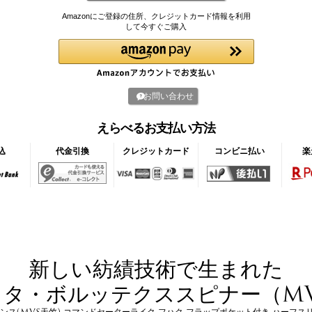
Amazonにご登録の住所、クレジットカード情報を利用
して今すぐご購入
お問い合わせ
えらべるお支払い方法
込
代金引換
クレジットカード
コンビニ払い
楽
新しい紡績技術で生まれた
ラタ・ボルッテクススピナー（MV
8オンス(MVS天竺) コマンドセーターライク フハク フラップポケット付き ハーフス