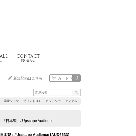
ALE
CONTACT
扱い
問い合わせ
0
ン
新規登録はこちら
カート
国産シャツ
プリントTEE
カットソー
アンクル
製』/ Upscape Audience
/ Upscape Audience
[
AUD6633
]