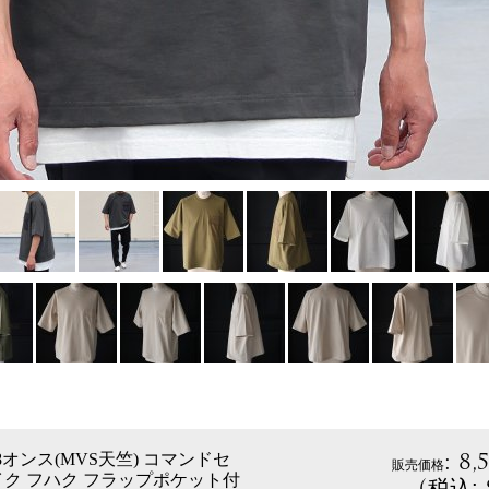
:
8,
 8オンス(MVS天竺) コマンドセ
販売価格
ク フハク フラップポケット付
(
税込
: