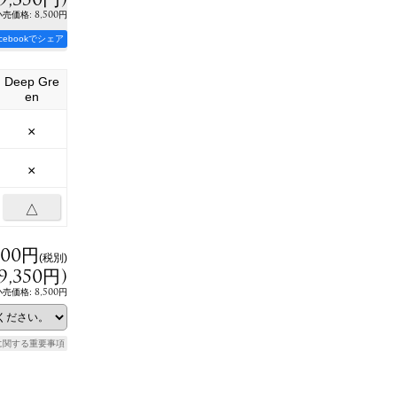
:
8,500円
小売価格
acebookでシェア
Deep Gre
en
×
×
△
500円
(税別)
9,350円
)
8,500円
小売価格
:
に関する重要事項