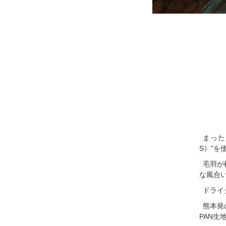
まった
S）"を
毛羽が
な風合
ドライ
熊本発
PAN生