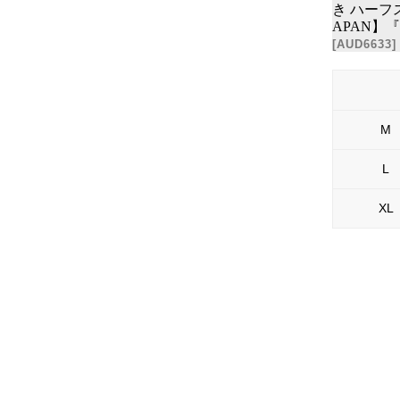
き ハーフス
APAN】『日
[
AUD6633
]
M
L
XL