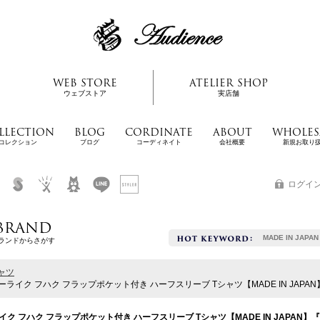
WEB STORE
ATELIER SHOP
ウェブストア
実店舗
LLECTION
BLOG
CORDINATE
ABOUT
WHOLES
コレクション
ブログ
コーディネイト
会社概要
新規お取り
ログイ
BRAND
MADE IN JAPAN
ランドからさがす
ャツ
ーライク フハク フラップポケット付き ハーフスリーブ Tシャツ【MADE IN JAPAN】『日本
ク フハク フラップポケット付き ハーフスリーブ Tシャツ【MADE IN JAPAN】『日本製』