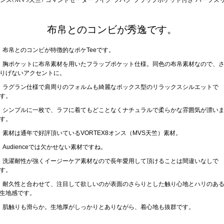
布帛とのコンビが秀逸です。
布帛とのコンビが特徴的なポケTeeです。
胸ポケットに布帛素材を用いたフラップポケット仕様。同色の布帛素材なので、
りげないアクセントに。
ラグラン仕様で肩周りのフォルムも綺麗なボックス型のリラックスシルエットで
す。
シンプルに一枚で、ラフに着てもどことなくナチュラルで柔らかな雰囲気が漂い
す。
素材は通年で好評頂いているVORTEX8オンス（MVS天竺）素材。
Audienceでは欠かせない素材ですね。
洗濯耐性が強くイージーケア素材なので長年愛用して頂けることは間違いなしで
す。
耐久性と合わせて、注目して欲しいのが表面のさらりとした触り心地とハリのあ
生地感です。
肌触りも滑らか。生地厚がしっかりとありながら、着心地も抜群です。