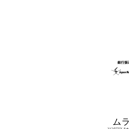
銀行振
ム
VORTEX 