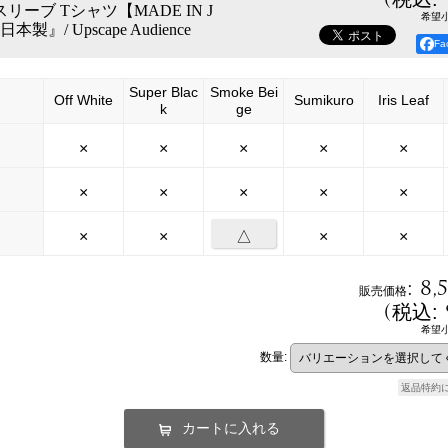
リーブ Tシャツ【MADE IN J
希望
本製』/ Upscape Audience
F
Super Blac
Smoke Bei
Off White
Sumikuro
Iris Leaf
k
ge
×
×
×
×
×
×
×
×
×
×
×
×
△
×
×
:
8,
販売価格
(
税込
:
希望
数量
:
返品特約