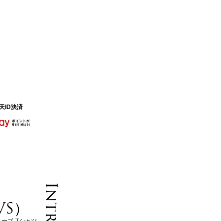
天ID決済
S）
リーブ Tシャツ