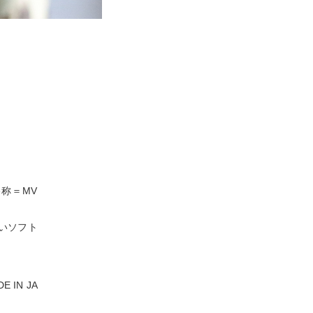
称＝MV
いソフト
IN JA