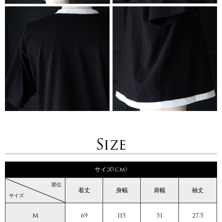
Size
サイズ(cm)
部位
着丈
身幅
肩幅
袖丈
サイズ
M
69
115
51
27.5