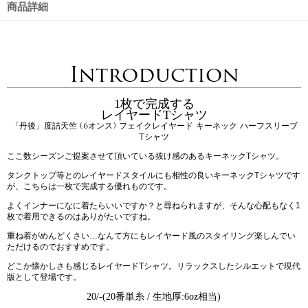
商品詳細
Introduction
1枚で完成する
レイヤードTシャツ
「丹後」度詰天竺 (6オンス) フェイクレイヤード キーネック ハーフスリーブ
Tシャツ
ここ数シーズンご提案させて頂いている抜け感のあるキーネックTシャツ。
タンクトップ等とのレイヤードスタイルにも相性の良いキーネックTシャツです
が、こちらは一枚で完成する優れものです。
よくインナーになに着たらいいですか？と尋ねられますが、そんな心配もなく1
枚で着用できるのはありがたいですね。
重ね着がめんどくさい…なんて方にもレイヤード風のスタイリング楽しんでい
ただけるのでおすすめです。
どこか懐かしさも感じるレイヤードTシャツ。リラックスしたシルエットで現代
版として登場です。
20/-(20番単糸 / 生地厚:6oz相当)