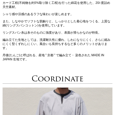
カード工程(不純物を約5%取り除く工程)を行った綿花を使用した、20/-度詰め
天竺素材。
シャリ感や涼感のあるラフな味わいが楽しめます。
また、しなやかでソフトな肌触りと、しっかりとした着心地をつくる、上質な
綿(リングスパンコットン)を使用しています。
リングスパン糸は糸そのものに強度があり、表面が滑らかなのが特長。
編み立てた生地としては、洗濯耐久性に優れ、しわになりにくく、さらに縮み
にくく型くずれしにくい、風合いも長持ちするなど多くのメリットがありま
す。
丹後(たんご)と呼ばれる、産地 ” 京都 ” で編み立て・ 染色された MADE IN
JAPAN 生地です。
Coordinate