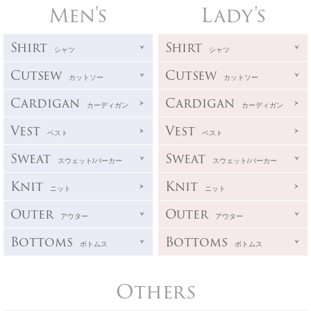
Men's
Lady's
Shirt
Shirt
シャツ
シャツ
Cutsew
Cutsew
カットソー
カットソー
Cardigan
Cardigan
カーディガン
カーディガン
Vest
Vest
ベスト
ベスト
Sweat
Sweat
スウェット/パーカー
スウェット/パーカー
Knit
Knit
ニット
ニット
Outer
Outer
アウター
アウター
Bottoms
Bottoms
ボトムス
ボトムス
Others