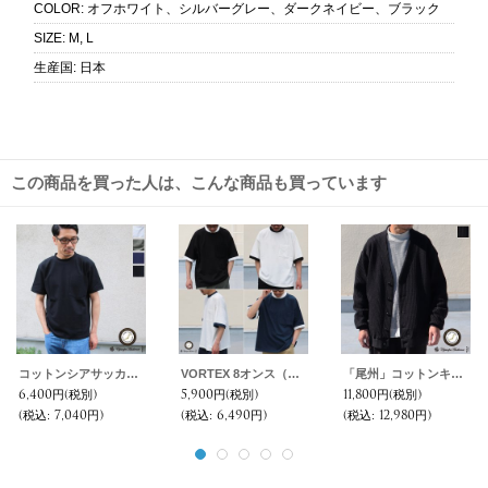
COLOR
:
オフホワイト、シルバーグレー、ダークネイビー、ブラック
SIZE
:
M, L
生産国
:
日本
この商品を買った人は、こんな商品も買っています
コットンシアサッカー天竺 サイドスリットポケTee【MADE IN JAPAN】『日本製』/ Upscape Audience
VORTEX 8オンス（MVS天竺）モックネック リンガー ハーフスリーブ Tシャツ【MADE IN JAPAN】『日本製』/ Upscape Audience
「尾州」コットンキルト くるみボタン 3XL カーディガン【MADE IN JAPAN】『日本製』【送料無料】 / Upscape Audience
6,400円
(税別)
5,900円
(税別)
11,800円
(税別)
(税込
:
7,040円)
(税込
:
6,490円)
(税込
:
12,980円)