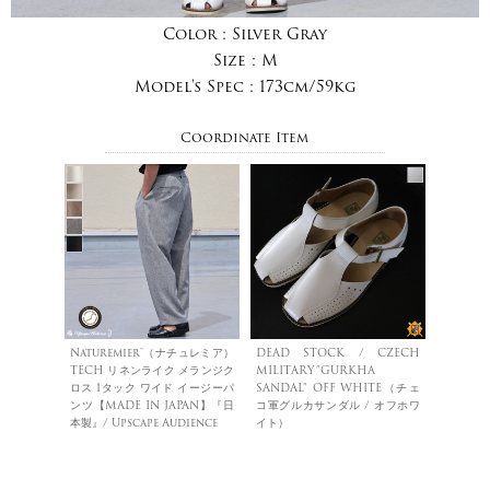
Color :
Silver Gray
Size :
M
Model's Spec :
173cm/59kg
Coordinate Item
Naturemier™️（ナチュレミア）
DEAD STOCK / CZECH
TECH リネンライク メランジク
MILITARY”GURKHA
ロス 1タック ワイド イージーパ
SANDAL” OFF WHITE（チェ
ンツ【MADE IN JAPAN】『日
コ軍グルカサンダル / オフホワ
本製』/ Upscape Audience
イト）