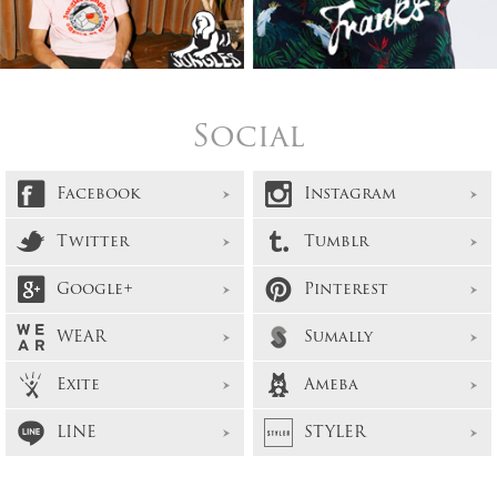
Social
Facebook
Instagram
Twitter
Tumblr
Google+
Pinterest
WEAR
Sumally
Exite
Ameba
LINE
STYLER