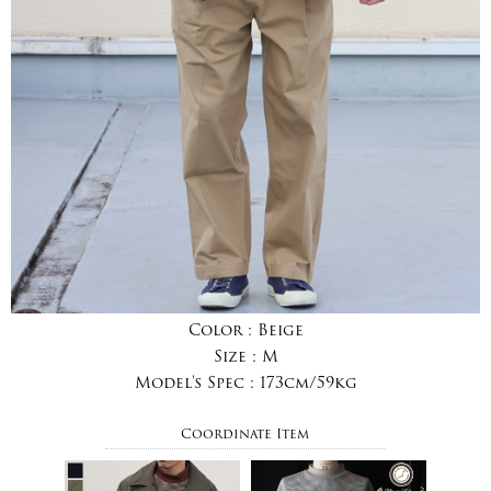
Color :
Beige
Size :
M
Model's Spec :
173cm/59kg
Coordinate Item