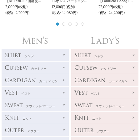
【RE PRICE / 価格改定】ソフトリネンコットンキャンバスローマシャツコート【MADE IN JAPAN】『日本製』/ Upscape Audience
16オンス ハードコンパクト ヘビー裏毛 トレーニング スウェットロングパンツ【MADE IN JAPAN】『日本製』【送料無料】/ Upscape Audience
【Lanificio Becagli（ベッカリー）】トスカーナボア モンスターパーカー【MADE IN JAPAN】『日本製』【送料無料】/ Upscape Audience
2,000円
(税別)
12,800円
(税別)
22,000円
(税別)
(税込
:
2,200円)
(税込
:
14,080円)
(税込
:
24,200円)
Men's
Lady's
Shirt
Shirt
シャツ
シャツ
Cutsew
Cutsew
カットソー
カットソー
Cardigan
Cardigan
カーディガン
カーディガン
Vest
Vest
ベスト
ベスト
Sweat
Sweat
スウェット/パーカー
スウェット/パーカー
Knit
Knit
ニット
ニット
Outer
Outer
アウター
アウター