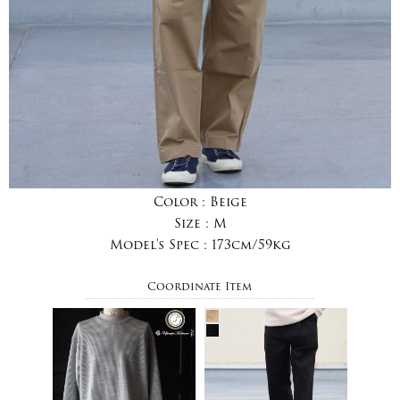
Color :
Beige
Size :
M
Model's Spec :
173cm/59kg
Coordinate Item