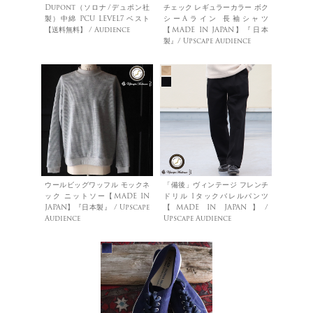
Dupont（ソロナ/デュポン社
チェック レギュラーカラー ボク
製）中綿 PCU LEVEL7 ベスト
シーAライン 長袖シャツ
【送料無料】 / Audience
【MADE IN JAPAN】『日本
製』/ Upscape Audience
ウールビッグワッフル モックネ
「備後」ヴィンテージ フレンチ
ック ニットソー【MADE IN
ドリル 1タックバレルパンツ
JAPAN】『日本製』 / Upscape
【MADE IN JAPAN】/
Audience
Upscape Audience