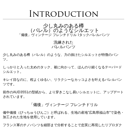
Introduction
少し丸みのある樽
（バレル）のようなシルエット
「備後」ヴィンテージ フレンチドリル 1タックバレルパンツ
洗練された
バレルパンツ
少し丸みのある樽（バレル）のような、力の抜けたシルエットが特徴のパン
ツ。
しっかりと入った太めのタック、裾に向かって、ほんのり細くなるテーパード
シルエット。
キレイ目なのに、程よくゆるい、リラクシーなカッコよさを叶えるバレルパン
ツです。
前作のAUD3551の型紙から、より穿きこなし易いシルエットに、アップデート
されています。
「備後」ヴィンテージ フレンチドリル
備中備後（びっちゅうびんご）と呼ばれる、生地の産地”広島県福山市”で染色・
加工された生地を使用しています。
フランス軍のチノパンツを細部まで分析することで忠実に再現したリプロダク