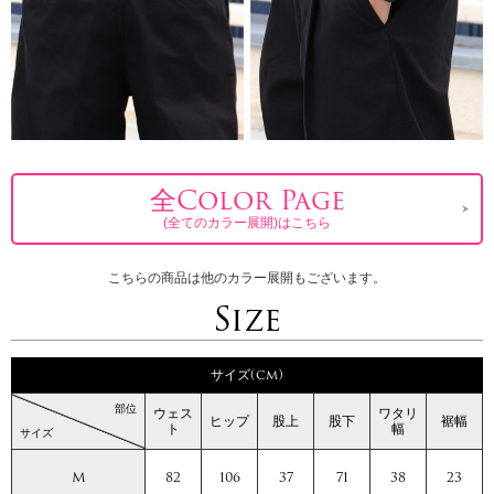
全Color Page
(全てのカラー展開)はこちら
こちらの商品は他のカラー展開もございます。
Size
サイズ(cm)
部位
ウェス
ワタリ
ヒップ
股上
股下
裾幅
ト
幅
サイズ
M
82
106
37
71
38
23