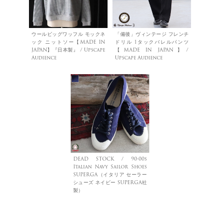
ウールビッグワッフル モックネ
「備後」ヴィンテージ フレンチ
ック ニットソー【MADE IN
ドリル 1タックバレルパンツ
JAPAN】『日本製』 / Upscape
【MADE IN JAPAN】/
Audience
Upscape Audience
DEAD STOCK / 90-00s
Italian Navy Sailor Shoes
SUPERGA（イタリア セーラー
シューズ ネイビー SUPERGA社
製）