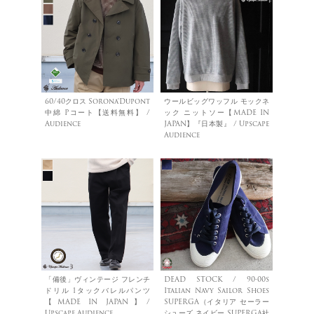
60/40クロス Sorona®Dupont
ウールビッグワッフル モックネ
中綿 Pコート【送料無料】 /
ック ニットソー【MADE IN
Audience
JAPAN】『日本製』 / Upscape
Audience
「備後」ヴィンテージ フレンチ
DEAD STOCK / 90-00s
ドリル 1タックバレルパンツ
Italian Navy Sailor Shoes
【MADE IN JAPAN】/
SUPERGA（イタリア セーラー
Upscape Audience
シューズ ネイビー SUPERGA社