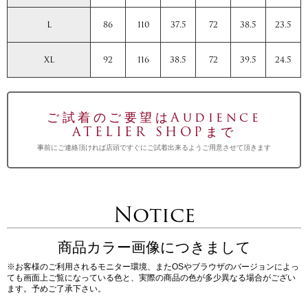
L
86
110
37.5
72
38.5
23.5
XL
92
116
38.5
72
39.5
24.5
ご試着のご要望はAudience
ATELIER SHOPまで
事前にご連絡頂ければ店頭ですぐにご試着出来るようご用意させて頂きます
Notice
商品カラー画像につきまして
※お客様のご利用されるモニター環境、またOSやブラウザのバージョンによっ
ても画面上ご覧になっている色と、実際の商品の色が多少異なる場合がござい
ます。予めご了承下さい。