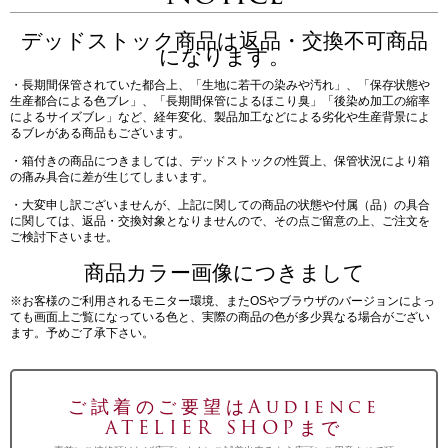
デッドストック商品は返品・交換不可商品
になります。
・長期間保管されていた都合上、「生地に若干の染みや汚れ」、「保存状態や
生産都合による色ブレ」、「長期間保管によるほこり臭」「後染め加工の縮率
によるサイズブレ」など、経年変化、製品加工などによる劣化や生産背景によ
るブレがある商品もございます。
・箱付きの商品につきましては、デッドストックの性質上、保管状況により箱
の痛み具合に差が生じてしまいます。
・大変申し訳ございませんが、上記に関しての商品の状態や付属（品）の具合
に関しては、返品・交換対象となりませんので、その点ご留意の上、ご注文を
ご検討下さいませ。
商品カラー画像につきまして
※お客様のご利用されるモニター環境、またOSやブラウザのバージョンによっ
ても画面上ご覧になっている色と、実際の商品の色が多少異なる場合がござい
ます。予めご了承下さい。
ご試着のご要望はAudience
ATELIER SHOPまで