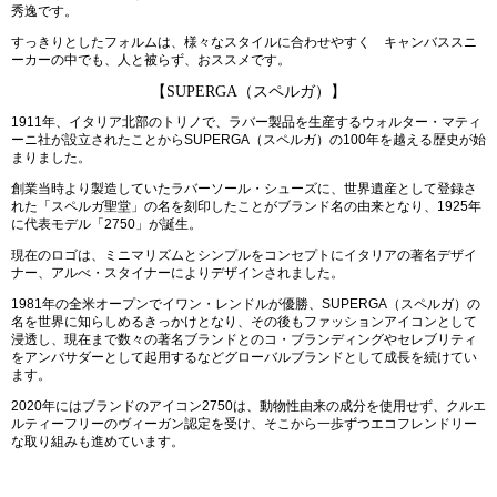
秀逸です。
すっきりとしたフォルムは、様々なスタイルに合わせやすく キャンバススニ
ーカーの中でも、人と被らず、おススメです。
【SUPERGA（スペルガ）】
1911年、イタリア北部のトリノで、ラバー製品を生産するウォルター・マティ
ーニ社が設立されたことからSUPERGA（スペルガ）の100年を越える歴史が始
まりました。
創業当時より製造していたラバーソール・シューズに、世界遺産として登録さ
れた「スペルガ聖堂」の名を刻印したことがブランド名の由来となり、1925年
に代表モデル「2750」が誕生。
現在のロゴは、ミニマリズムとシンプルをコンセプトにイタリアの著名デザイ
ナー、アルべ・スタイナーによりデザインされました。
1981年の全米オープンでイワン・レンドルが優勝、SUPERGA（スペルガ）の
名を世界に知らしめるきっかけとなり、その後もファッションアイコンとして
浸透し、現在まで数々の著名ブランドとのコ・ブランディングやセレブリティ
をアンバサダーとして起用するなどグローバルブランドとして成長を続けてい
ます。
2020年にはブランドのアイコン2750は、動物性由来の成分を使用せず、クルエ
ルティーフリーのヴィーガン認定を受け、そこから一歩ずつエコフレンドリー
な取り組みも進めています。