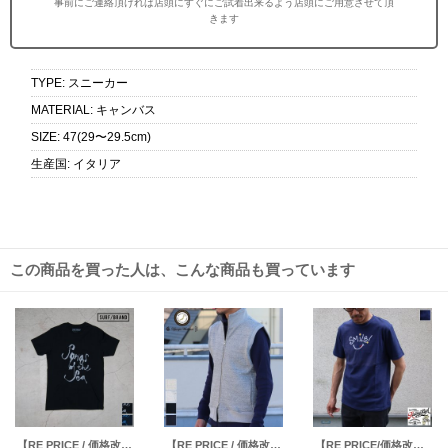
事前にご連絡頂ければ店頭にすぐにご試着出来るよう店頭にご用意させて頂
きます
TYPE
:
スニーカー
MATERIAL
:
キャンバス
SIZE
:
47(29〜29.5cm)
生産国
:
イタリア
この商品を買った人は、こんな商品も買っています
【RE PRICE / 価格改定】"SING" 半袖Tシャツ / SURF/BRAND
【RE PRICE / 価格改定】ヘビーウェイト裏毛スタンドZIP ベスト【MADE IN JAPAN】『日本製』/ Upscape Audience
【RE PRICE/価格改定】Riding High / HANDLE EMBROIDERY S/S TEE(SMILE)【MADE IN JAPAN】『日本製』