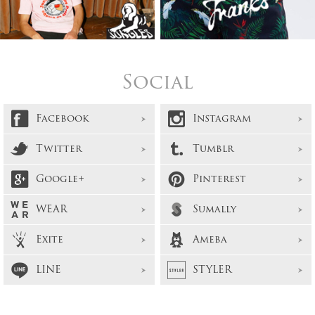
Social
Facebook
Instagram
Twitter
Tumblr
Google+
Pinterest
WEAR
Sumally
Exite
Ameba
LINE
STYLER