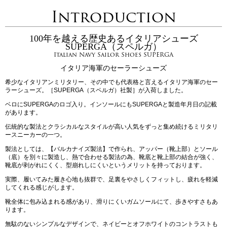
Introduction
100年を越える歴史あるイタリアシューズ
SUPERGA（スペルガ）
Italian Navy Sailor Shoes SUPERGA
イタリア海軍のセーラーシューズ
希少なイタリアンミリタリー、その中でも代表格と言えるイタリア海軍のセー
ラーシューズ。［SUPERGA（スペルガ）社製］が入荷しました。
ベロにSUPERGAのロゴ入り。インソールにもSUPERGAと製造年月日の記載
があります。
伝統的な製法とクラシカルなスタイルが高い人気をずっと集め続けるミリタリ
ースニーカーの一つ。
製法としては、【バルカナイズ製法】で作られ、アッパー（靴上部）とソール
（底）を別々に製造し、熱で合わせる製法の為、靴底と靴上部の結合が強く、
靴底が剥がれにくく、型崩れしにくいというメリットを持っております。
実際、履いてみた履き心地も抜群で、足裏をやさしくフィットし、疲れを軽減
してくれる感じがします。
靴全体に包み込まれる感があり、滑りにくいガムソールにて、歩きやすさもあ
ります。
無駄のないシンプルなデザインで、ネイビーとオフホワイトのコントラストも