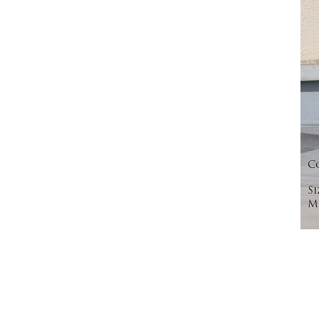
C
Si
Mo