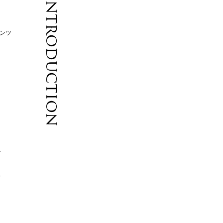
Introduction
パンツ
イ
は
ル
込
ら