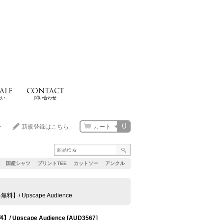
ALE
CONTACT
扱い
問い合わせ
0
ン
新規登録はこちら
カート
国産シャツ
プリントTEE
カットソー
アンクル
 Upscape Audience
pscape Audience
[
AUD3567
]