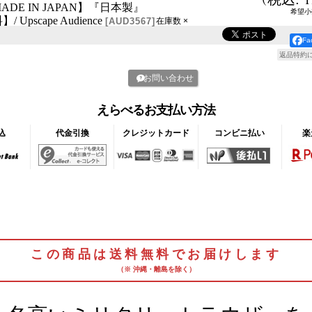
DE IN JAPAN】『日本製』
希望小
Upscape Audience
[
AUD3567
]
在庫数 ×
F
返品特約
お問い合わせ
えらべるお支払い方法
込
代金引換
クレジットカード
コンビニ払い
楽
この商品は送料無料でお届けします
（※ 沖縄・離島を除く）