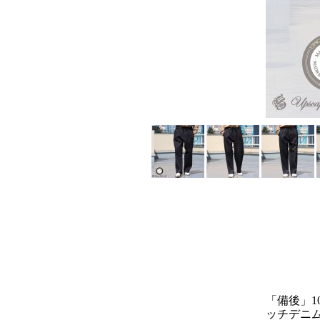
「備後」10
ッチデニム