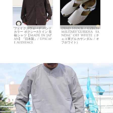
フェイクスウェード バンド
DEAD STOCK / CZECH
カラー ボクシーAライン 長
MILITARY”GURKHA SA
袖シャツ【MADE IN JAP
NDAL” OFF WHITE（チ
AN】『日本製』/ Upscap
ェコ軍グルカサンダル / オ
e Audience
フホワイト）