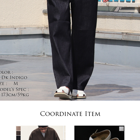
olor :
Dk.Indigo
ze :
M
del's Spec :
173cm/59kg
Coordinate Item