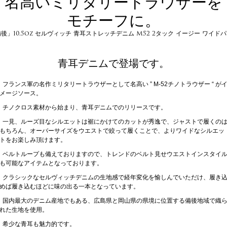
名高いミリタリートラウザーを
モチーフに。
後」10.5oz セルヴィッチ 青耳ストレッチデニム M52 2タック イージー ワイド
青耳デニムで登場です。
フランス軍の名作ミリタリートラウザーとして名高い ” M-52チノトラウザー “ が
メージソース。
チノクロス素材から始まり、青耳デニムでのリリースです。
一見、ルーズ目なシルエットは裾にかけてのカットが秀逸で、ジャストで履くの
もちろん、オーバーサイズをウエストで絞って履くことで、よりワイドなシルエッ
トをお楽しみ頂けます。
ベルトループも備えておりますので、トレンドのベルト見せウエストインスタイ
も可能なアイテムとなっております。
クラシックなセルヴィッチデニムの生地感で経年変化を愉しんでいただけ、履き
めば履き込むほどに味の出る一本となっています。
国内最大のデニム産地でもある、広島県と岡山県の県境に位置する備後地域で織
れた生地を使用。
希少な青耳も魅力的です。