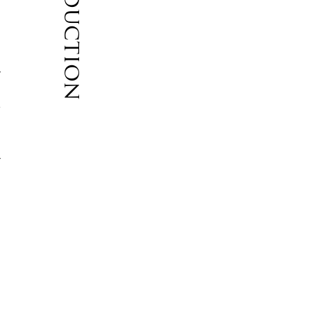
Introduction
名
で
ポ
ズ
出
。
こ