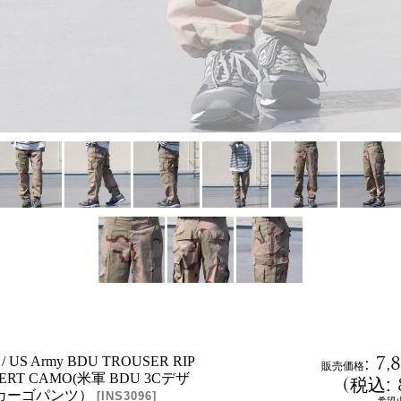
:
7,
k / US Army BDU TROUSER RIP
販売価格
SERT CAMO(米軍 BDU 3Cデザ
(
税込
:
カーゴパンツ）
[
INS3096
]
希望