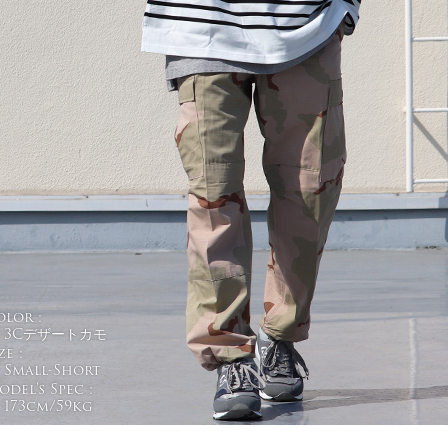
olor :
3Cデザートカモ
ze :
Small-Short
del's Spec :
173cm/59kg