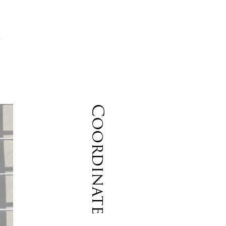
ス
む
Coordinate