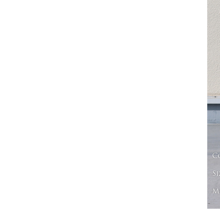
C
Si
Mo