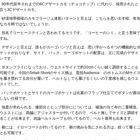
90年代前半それまでの6Cデザートカモ（チョコチップ）に代わり、採用されたと
言う3Cデザートカモ。
砂漠地帯模様のカモフラージュ迷彩パターンと言えば、こちらを思い出す程、有
なカモ柄ではないでしょうか。
別名でコーヒーステインと言われてるそうです。「コーヒーのシミ」と言う意味
すね。
デザインと言えば、誰もがカーゴパンツと言えば、思い浮かべる６つの機能的な
ケットがおりなす、サイド、バック、カーゴポケットの配置は、正に完成のデザイ
ンです。
ボタンフライになっており、ウエストサイドで約10cmくらい細く調節することも
可能です。今回のSmall-Shortのサイズ感は、普段Audience のボトムスのMサイ
を履き慣れてる自分が履いて、ベルトなしでも履けるくらいの丁度感を感じるウエ
ストでした。
バックポケットとサイドのカーゴポケットは比翼のフラップ仕立てでボタンが露
しない仕様です。
強度が求められる、膝部分とヒップ部分にについては、補強の当て布の二重構造
ウエストには、両脇にアジャスターが付いてるので、ベルト無しでサイズと調節す
ることが出来ます。勿論ベルトループも付いてるので、ベルト着用も出来ます。
裾には、ドローコードが付いてるので、裾の弛みを気にされる方は、絞って履く
とも可能です。