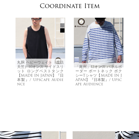
Coordinate Item
丸胴 ヘビーウェイト（度詰
天竺）10オンス サイドスリ
「尾州」12オンス パネルボ
ット ロングベストタンク
ーダー ボートネック ボク
【MADE IN JAPAN】『日
シーTシャツ【MADE IN J
本製』/ Upscape Audie
APAN】『日本製』/ Upsc
nce
ape Audience