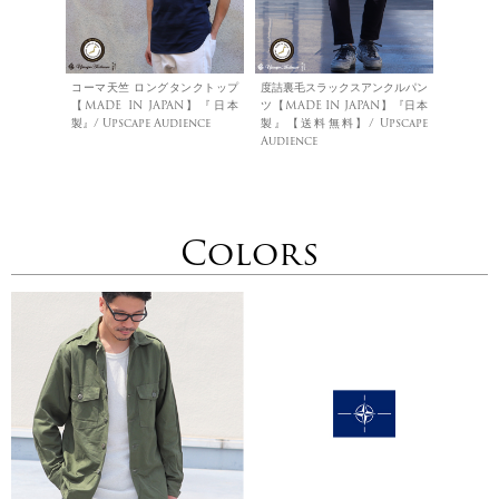
コーマ天竺 ロングタンクトップ
度詰裏毛スラックスアンクルパン
【MADE IN JAPAN】『日本
ツ【MADE IN JAPAN】『日本
製』/ Upscape Audience
製』【送料無料】/ Upscape
Audience
Colors