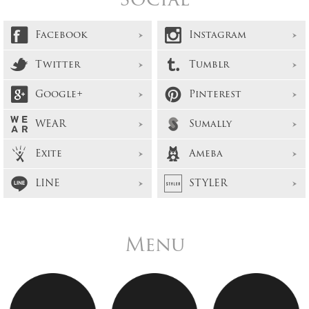
Facebook
Instagram
Twitter
Tumblr
Google+
Pinterest
WEAR
Sumally
Exite
Ameba
LINE
STYLER
Menu