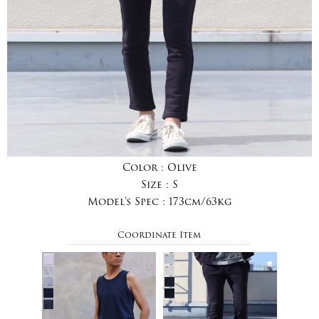
Color :
Olive
Size :
S
Model's Spec :
173cm/63kg
Coordinate Item