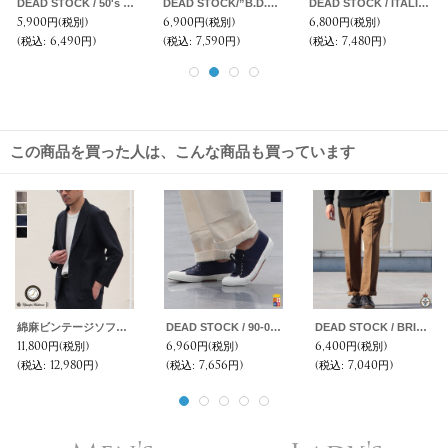
DEAD STOCK / 50's MaoCollor Jacket（50's チェコ軍 マオカラージャケット）
DEAD STOCK/”B.D.U. Jacket BLACK357”（B.D.U. ジャケット リップストップ）
DEAD STOCK / ITALIA MILITARY Security Work Coat（イタリア軍セキュリティワークコート）
5,900円
(税別)
6,900円
(税別)
6,800円
(税別)
(税込
:
6,490円)
(税込
:
7,590円)
(税込
:
7,480円)
この商品を買った人は、こんな商品も買っています
綿麻ビンテージソフトキャンバス 2釦 サックジャケット【MADE IN JAPAN】『日本製』【送料無料】 / Upscape Audience
DEAD STOCK / 90-00s Italian Navy Sailor Shoes（イタリア セーラー シューズ ネイビー）
DEAD STOCK / BRITISH ARMY BARRACK DRESS TROUSERS(イギリス軍 バラック ドレストラウザーズ）/ デッドストック
11,800円
(税別)
6,960円
(税別)
6,400円
(税別)
(税込
:
12,980円)
(税込
:
7,656円)
(税込
:
7,040円)