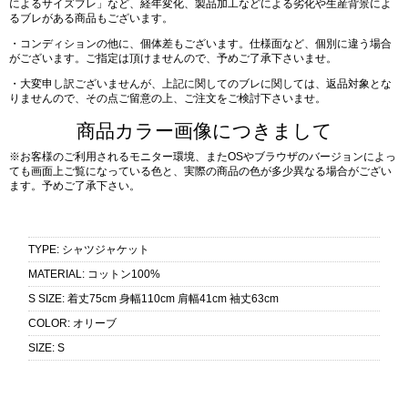
によるサイズブレ」など、経年変化、製品加工などによる劣化や生産背景によ
るブレがある商品もございます。
・コンディションの他に、個体差もございます。仕様面など、個別に違う場合
がございます。ご指定は頂けませんので、予めご了承下さいませ。
・大変申し訳ございませんが、上記に関してのブレに関しては、返品対象とな
りませんので、その点ご留意の上、ご注文をご検討下さいませ。
商品カラー画像につきまして
※お客様のご利用されるモニター環境、またOSやブラウザのバージョンによっ
ても画面上ご覧になっている色と、実際の商品の色が多少異なる場合がござい
ます。予めご了承下さい。
TYPE
:
シャツジャケット
MATERIAL
:
コットン100%
S SIZE
:
着丈75cm 身幅110cm 肩幅41cm 袖丈63cm
COLOR
:
オリーブ
SIZE
:
S