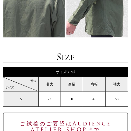
Size
サイズ(cm)
部位
着丈
身幅
肩幅
袖丈
サイズ
S
75
110
41
63
ご試着のご要望はAudience
ATELIER SHOPまで