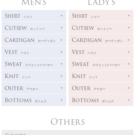
Men's
Lady's
Shirt
Shirt
シャツ
シャツ
Cutsew
Cutsew
カットソー
カットソー
Cardigan
Cardigan
カーディガン
カーディガン
Vest
Vest
ベスト
ベスト
Sweat
Sweat
スウェット/パーカー
スウェット/パーカー
Knit
Knit
ニット
ニット
Outer
Outer
アウター
アウター
Bottoms
Bottoms
ボトムス
ボトムス
Others