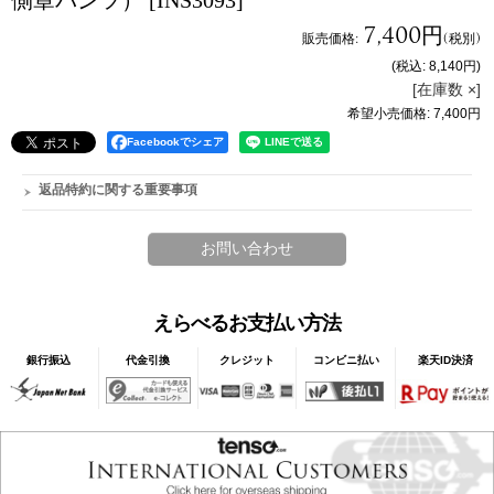
側章パンツ）
[INS3093]
7,400円
販売価格
:
(税別)
(税込
:
8,140円
)
[在庫数 ×]
希望小売価格
:
7,400円
Facebookでシェア
返品特約に関する重要事項
えらべるお支払い方法
銀行振込
代金引換
クレジット
コンビニ払い
楽天ID決済