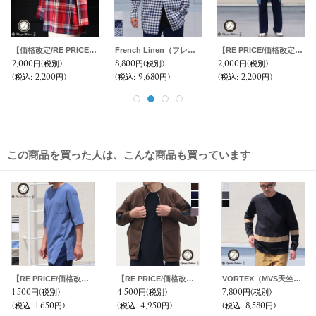
【価格改定/RE PRICE】マドラス大判チェックスタンドスモールカラー シャツジャケット【MADE IN JAPAN】『日本製』/ Upscape Audience
French Linen（フレンチリネン）ルーズFIT バンドカラー 長袖シャツ【MADE IN JAPAN】『日本製』/ Upscape Audience
【RE PRICE/価格改定】コットンリネンダンガリー ローマシャツコート【MADE IN JAPAN】『日本製』/ Upscape Audience
2,000円
(税別)
8,800円
(税別)
2,000円
(税別)
(税込
:
2,200円)
(税込
:
9,680円)
(税込
:
2,200円)
この商品を買った人は、こんな商品も買っています
【RE PRICE/価格改定】Basque 10オンス ( バスク天竺 ) ロングビッグTee『日本製』 Upscape Audience
【RE PRICE/価格改定】4段スムース ライン スタンドZIPブルゾン 【MADE IN JAPAN】『日本製』 / Upscape Audience
VORTEX（MVS天竺）切り替えライン セットイン スウェット【MADE IN JAPAN】『日本製』/ Upscape Audience
1,500円
(税別)
4,500円
(税別)
7,800円
(税別)
(税込
:
1,650円)
(税込
:
4,950円)
(税込
:
8,580円)