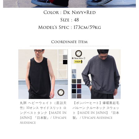
Color :
Dk Navy×Red
Size :
48
Model's Spec :
173cm/59kg
Coordinate Item
丸胴 ヘビーウェイト（度詰天
【ボンバーヒート】爆暖裏起毛
竺）10オンス サイドスリット ロ
バルーン クルーネック スウェッ
ングベストタンク【MADE IN
ト【MADE IN JAPAN】『日本
JAPAN】『日本製』/ Upscape
製』 / Upscape Audience
Audience