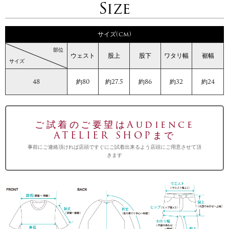
Size
サイズ(cm)
部位
ウェスト
股上
股下
ワタリ幅
裾幅
サイズ
48
約80
約27.5
約86
約32
約24
ご試着のご要望はAudience
ATELIER SHOPまで
事前にご連絡頂ければ店頭ですぐにご試着出来るよう店頭にご用意させて頂
きます