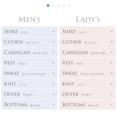
Men's
Lady's
Shirt
Shirt
シャツ
シャツ
Cutsew
Cutsew
カットソー
カットソー
Cardigan
Cardigan
カーディガン
カーディガン
Vest
Vest
ベスト
ベスト
Sweat
Sweat
スウェット/パーカー
スウェット/パーカー
Knit
Knit
ニット
ニット
Outer
Outer
アウター
アウター
Bottoms
Bottoms
ボトムス
ボトムス