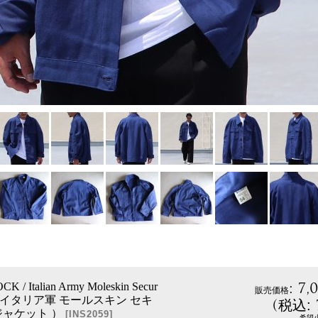
:
7,
 / Italian Army Moleskin Secur
販売価格
cket（イタリア軍 モールスキン セキ
(
税込
:
ャケット ）
[
INS2059
]
希望