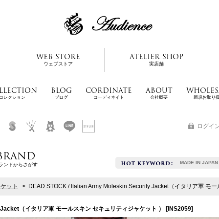
WEB STORE
ATELIER SHOP
ウェブストア
実店舗
LLECTION
BLOG
CORDINATE
ABOUT
WHOLES
コレクション
ブログ
コーディネイト
会社概要
新規お取り
ログイ
BRAND
MADE IN JAPAN
ランドからさがす
ャケット
>
DEAD STOCK / Italian Army Moleskin Security Jacket（
 Security Jacket（イタリア軍 モールスキン セキュリティジャケット ）
[
INS2059
]