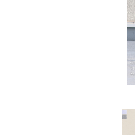
C
Si
Mo