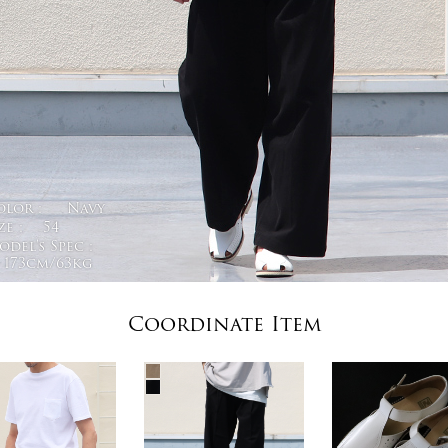
olor :
Navy
ze :
54
del's Spec :
173cm/63kg
Coordinate Item