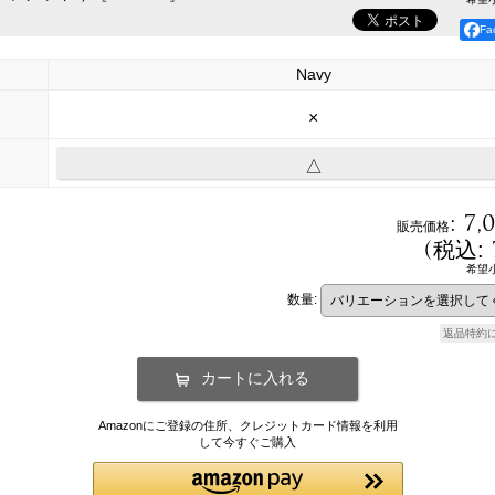
F
Navy
×
△
:
7,
販売価格
(
税込
:
希望
数量
:
返品特約
Amazonにご登録の住所、クレジットカード情報を利用
して今すぐご購入