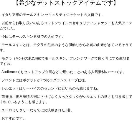
【希少なデットストックアイテムです】
イタリア軍のモールスキン セキュリティジャケットの入荷です。
以前からお取り扱いのあるコットンツイルのセキュリティジャケットも人気アイ
ムでした。
今回はモールスキン素材での入荷です。
モールスキンとは、モグラの毛皮のような肌触りから名前の由来がきているそう
す。
モグラ（Mole)の肌(Skin)でモールスキン。フレンチワークで良く耳にする生地名
ですね。
Audienceでもセットアップ企画などで用いたことのある人気素材の一つです。
フロントにはポケットが2つのラグランスリーブ仕様。
シルエットはリーバイスのセカンドに近いものも感じますね。
前身頃、後ろ身頃の裾にさりげなく入ったタックがシルエットの良さを引き出し
くれているようにも感じます。
ユーロミリタリーならではの洗練された1着。
おすすめです。