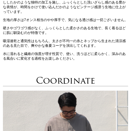
ししたかのような独特の加工を施し、ふっくらとした洗いざらし感のある豊か
な表情が、時間をかけて使い込んだかのようなビンテージ感漂う生地に仕上が
っています。
生地の厚さは7オンス相当のやや厚手で、気になる透け感は一切ございません。
硬さやゴワゴワ感がなく、ふっくらとした柔かさのある生地で、長く着るほど
に肌に馴染むのが特徴です。
吸湿速乾と通気性はもちろん、太さが不均一の糸とネップから生まれた清涼感
のある見た目で、爽やかな春夏コーデを演出してくれます。
水に濡れると繊維の強度が増す性質で、使い、洗うほどに柔らかく、深みのあ
る風合いに変化する過程をお楽しみください。
Coordinate