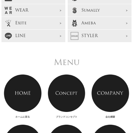
WEAR
Sumally
Exite
Ameba
LINE
STYLER
Menu