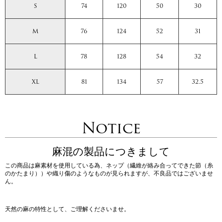
S
74
120
50
30
M
76
124
52
31
L
78
128
54
32
XL
81
134
57
32.5
Notice
麻混の製品につきまして
この商品は麻素材を使用している為、ネップ（繊維が絡み合ってできた節（糸
のかたまり））や織り傷のようなものが見られますが、不良品ではございませ
ん。
天然の麻の特性として、ご理解くださいませ。