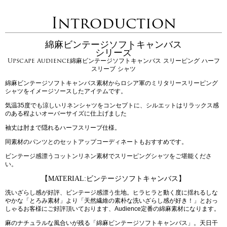
Introduction
綿麻ビンテージソフトキャンバス
シリーズ
Upscape Audience綿麻ビンテージソフトキャンバス スリーピング ハーフ
スリーブ シャツ
綿麻ビンテージソフトキャンバス素材からロシア軍のミリタリースリーピング
シャツをイメージソースしたアイテムです。
気温35度でも涼しいリネンシャツをコンセプトに、シルエットはリラックス感
のある程よいオーバーサイズに仕上げました
袖丈は肘まで隠れるハーフスリーブ仕様。
同素材のパンツとのセットアップコーディネートもおすすめです。
ビンテージ感漂うコットンリネン素材でスリーピングシャツをご堪能くださ
い。
【MATERIAL:ビンテージソフトキャンバス】
洗いざらし感が好評、ビンテージ感漂う生地。ヒラヒラと動く度に揺れるしな
やかな「とろみ素材」より「天然繊維の素朴な洗いざらし感が好き！」とおっ
しゃるお客様にご好評頂いております、Audience定番の綿麻素材になります。
麻のナチュラルな風合いが残る「綿麻ビンテージソフトキャンバス」。天日干