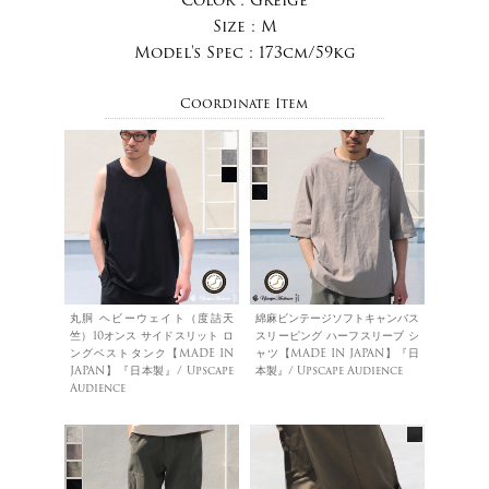
Size :
M
Model's Spec :
173cm/59kg
Coordinate Item
丸胴 ヘビーウェイト（度詰天
綿麻ビンテージソフトキャンバス
竺）10オンス サイドスリット ロ
スリーピング ハーフスリーブ シ
ングベストタンク【MADE IN
ャツ【MADE IN JAPAN】『日
JAPAN】『日本製』/ Upscape
本製』/ Upscape Audience
Audience