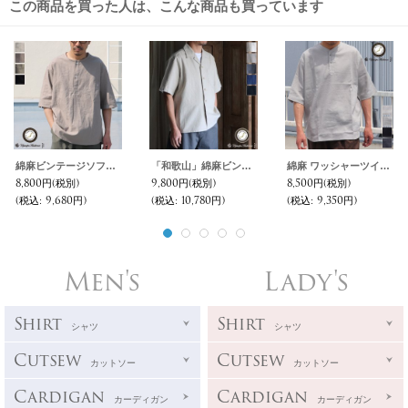
この商品を買った人は、こんな商品も買っています
綿麻ビンテージソフトキャンバス スリーピング ハーフスリーブ シャツ【MADE IN JAPAN】『日本製』/ Upscape Audience
「和歌山」綿麻ビンテージソフトキャンバス オープンカラー ハーフスリーブシャツ【MADE IN JAPAN】『日本製』/ Upscape Audience
綿麻 ワッシャーツイル Vネック スリーピング ハーフスリーブ シャツ【MADE IN JAPAN】『日本製』/ Upscape Audience
8,800円
(税別)
9,800円
(税別)
8,500円
(税別)
(税込
:
9,680円)
(税込
:
10,780円)
(税込
:
9,350円)
Men's
Lady's
Shirt
Shirt
シャツ
シャツ
Cutsew
Cutsew
カットソー
カットソー
Cardigan
Cardigan
カーディガン
カーディガン