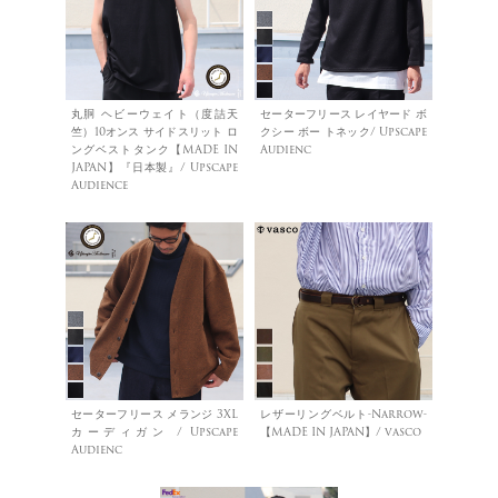
丸胴 ヘビーウェイト（度詰天
セーターフリース レイヤード ボ
竺）10オンス サイドスリット ロ
クシー ボー トネック/ Upscape
ングベストタンク【MADE IN
Audienc
JAPAN】『日本製』/ Upscape
Audience
セーターフリース メランジ 3XL
レザーリングベルト-Narrow-
カーディガン / Upscape
【MADE IN JAPAN】/ vasco
Audienc