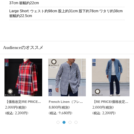
37cm 裾幅約22cm
Large Short
:
ウェスト約98cm 股上約31cm 股下約78cm ワタリ約38cm
裾幅約22.5cm
Audienceのオススメ
【価格改定/RE PRICE】マドラス大判チェックスタンドスモールカラー シャツジャケット【MADE IN JAPAN】『日本製』/ Upscape Audience
French Linen（フレンチリネン）ルーズFIT バンドカラー 長袖シャツ【MADE IN JAPAN】『日本製』/ Upscape Audience
【RE PRICE/価格改定】コットンリネンダンガリー ローマシャツコート【MADE IN JAPAN】『日本製』/ Upscape Audience
2,000円
(税別)
8,800円
(税別)
2,000円
(税別)
(税込
:
2,200円)
(税込
:
9,680円)
(税込
:
2,200円)