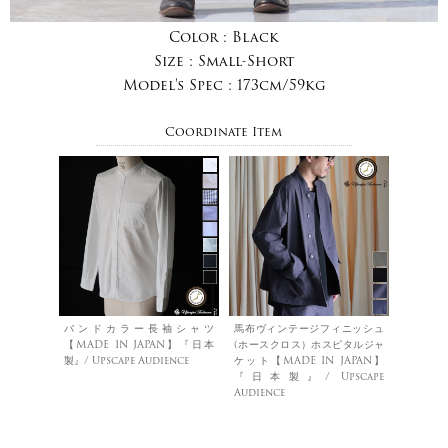
Color :
Black
Size :
Small-Short
Model's Spec :
173cm/59kg
Coordinate Item
バンドカラー長袖シャツ
馬布ヴィンテージフィニッシュ
【MADE IN JAPAN】『日本
(ホースクロス）ホスピタルジャ
製』/ Upscape Audience
ケット【MADE IN JAPAN】
『日本製』/ Upscape
Audience