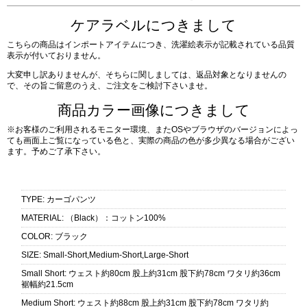
ケアラベルにつきまして
こちらの商品はインポートアイテムにつき、洗濯絵表示が記載されている品質
表示が付いておりません。
大変申し訳ありませんが、そちらに関しましては、返品対象となりませんの
で、その旨ご留意のうえ、ご注文をご検討下さいませ。
商品カラー画像につきまして
※お客様のご利用されるモニター環境、またOSやブラウザのバージョンによっ
ても画面上ご覧になっている色と、実際の商品の色が多少異なる場合がござい
ます。予めご了承下さい。
TYPE
:
カーゴパンツ
MATERIAL
:
（Black）：コットン100%
COLOR
:
ブラック
SIZE
:
Small-Short,Medium-Short,Large-Short
Small Short
:
ウェスト約80cm 股上約31cm 股下約78cm ワタリ約36cm
裾幅約21.5cm
Medium Short
:
ウェスト約88cm 股上約31cm 股下約78cm ワタリ約