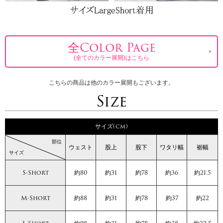
全Color Page
(全てのカラー展開)はこちら
こちらの商品は他のカラー展開もございます。
Size
サイズ(cm)
部位
ウェスト
股上
股下
ワタリ幅
裾幅
サイズ
S-Short
約80
約31
約78
約36
約21.5
M-Short
約88
約31
約78
約37
約22