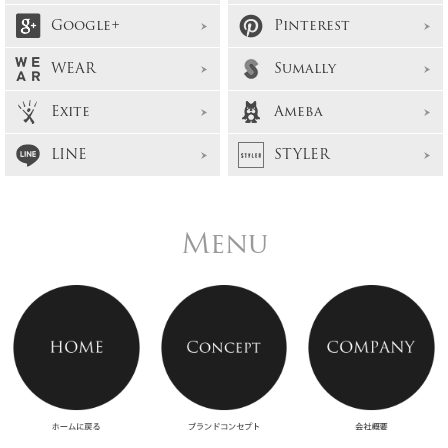
Google+
Pinterest
WEAR
Sumally
Exite
Ameba
LINE
STYLER
Menu