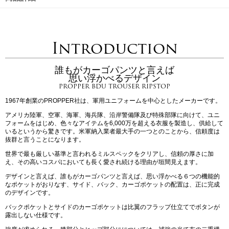
Introduction
誰もがカーゴパンツと言えば
思い浮かべるデザイン
PROPPER BDU TROUSER RIPSTOP
1967年創業のPROPPER社は、軍用ユニフォームを中心としたメーカーです。
アメリカ陸軍、空軍、海軍、海兵隊、沿岸警備隊及び特殊部隊に向けて、ユニ
フォームをはじめ、色々なアイテムを6,000万を超える衣服を製造し、供給して
いるというから驚きです。米軍納入業者最大手の一つとのことから、信頼度は
抜群と言うことになります。
世界で最も厳しい基準と言われるミルスペックをクリアし、信頼の厚さに加
え、その高いコスパにおいても長く愛され続ける理由が垣間見えます。
デザインと言えば、誰もがカーゴパンツと言えば、思い浮かべる６つの機能的
なポケットがおりなす、サイド、バック、カーゴポケットの配置は、正に完成
のデザインです。
バックポケットとサイドのカーゴポケットは比翼のフラップ仕立てでボタンが
露出しない仕様です。