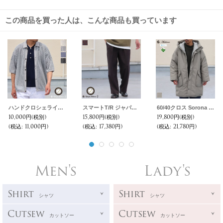
この商品を買った人は、こんな商品も買っています
ハンドクロシェライク ラッセルレース ポロ ハーフスリーブ カーディガン 【MADE IN JAPAN】『日本製』【送料無料】/ Upscape Audience
スマートT/R ジャパニーズ トラディショナルパターン 2タック ワイド イージーパンツ【MADE IN JAPAN】『日本製』【送料無料】/ Upscape Audience
60/40クロス Sorona Dupont（ソロナ/デュポン社製） 中綿 M90 モッズコート【送料無料】 / Audience
10,000円
(税別)
15,800円
(税別)
19,800円
(税別)
(税込
:
11,000円)
(税込
:
17,380円)
(税込
:
21,780円)
Men's
Lady's
Shirt
Shirt
シャツ
シャツ
Cutsew
Cutsew
カットソー
カットソー