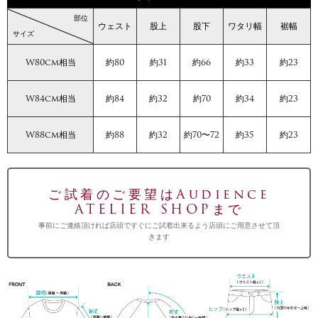
部位
ウェスト
股上
股下
ワタリ幅
裾幅
サイズ
W80cm相当
約80
約31
約66
約33
約23
W84cm相当
約84
約32
約70
約34
約23
W88cm相当
約88
約32
約70〜72
約35
約23
ご試着のご要望はAudience
ATELIER SHOPまで
事前にご連絡頂ければ店頭ですぐにご試着出来るよう店頭にご用意させて頂
きます