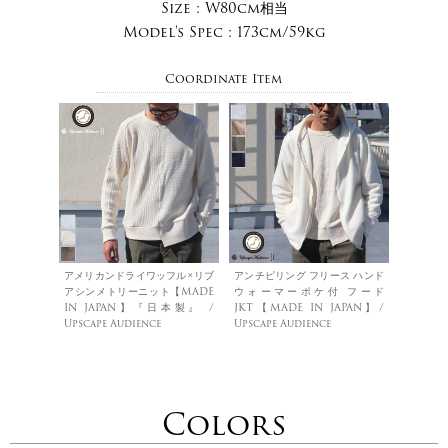
Size :
W80cm相当
Model's Spec :
173cm/59kg
Coordinate Item
アメリカンドライワッフル×リブ
アンチピリング フリース ハンド
アシンメトリーニット【MADE
ウォーマーポケ付 フード
IN JAPAN】『日本製』 /
JKT【MADE IN JAPAN】/
Upscape Audience
Upscape Audience
Colors