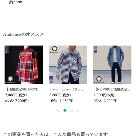
約23cm
Audienceのオススメ
DEAD STOCK /US M-65 Camouflage Pattern Cargo Pants（ カモフラージュ柄カーゴパンツ）
スウェーデン軍60's ワークパンツ / デッドストック
スウェーデン軍60's シンチバックワークパンツ / デッドストック
7,800円
(税別)
6,800円
(税別)
8,800円
(税別)
(税込
:
8,580円)
(税込
:
7,480円)
(税込
:
9,680円)
この商品を買った人は、こんな商品も買っています