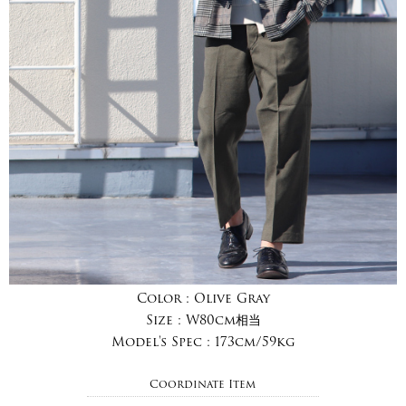
Color :
Olive Gray
Size :
W80cm相当
Model's Spec :
173cm/59kg
Coordinate Item