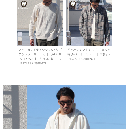
アメリカンドライワッフル×リブ
ギャバジンストレッチ チェック
アシンメトリーニット【MADE
柄 カバーオールJKT『日本製』 /
IN JAPAN】『日本製』 /
Upscape Audience
Upscape Audience