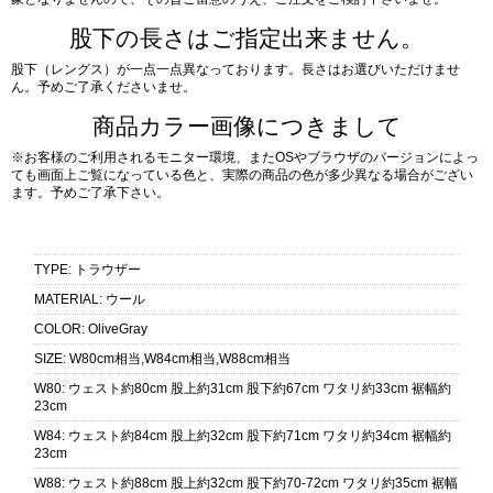
股下の長さはご指定出来ません。
股下（レングス）が一点一点異なっております。長さはお選びいただけませ
ん。予めご了承くださいませ。
商品カラー画像につきまして
※お客様のご利用されるモニター環境、またOSやブラウザのバージョンによっ
ても画面上ご覧になっている色と、実際の商品の色が多少異なる場合がござい
ます。予めご了承下さい。
TYPE
:
トラウザー
MATERIAL
:
ウール
COLOR
:
OliveGray
SIZE
:
W80cm相当,W84cm相当,W88cm相当
W80
:
ウェスト約80cm 股上約31cm 股下約67cm ワタリ約33cm 裾幅約
23cm
W84
:
ウェスト約84cm 股上約32cm 股下約71cm ワタリ約34cm 裾幅約
23cm
W88
:
ウェスト約88cm 股上約32cm 股下約70-72cm ワタリ約35cm 裾幅