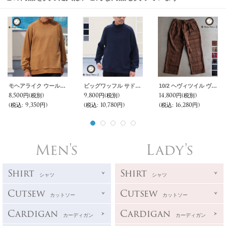
モヘアライク ウールシャギー バルーン モックネック ニットソー【MADE IN JAPAN】『日本製』 / Upscape Audience
ビッグワッフル サドルショルダー タートルネック XL ニットソー【MADE IN JAPAN】『日本製』 / Upscape Audience
10/2 ヘヴィツイル ヴィンテージチェック 2タック ワイド イージーパンツ【MADE IN JAPAN】『日本製』【送料無料】/ Upscape Audience
8,500円
(税別)
9,800円
(税別)
14,800円
(税別)
(税込
:
9,350円)
(税込
:
10,780円)
(税込
:
16,280円)
Men's
Lady's
Shirt
Shirt
シャツ
シャツ
Cutsew
Cutsew
カットソー
カットソー
Cardigan
Cardigan
カーディガン
カーディガン