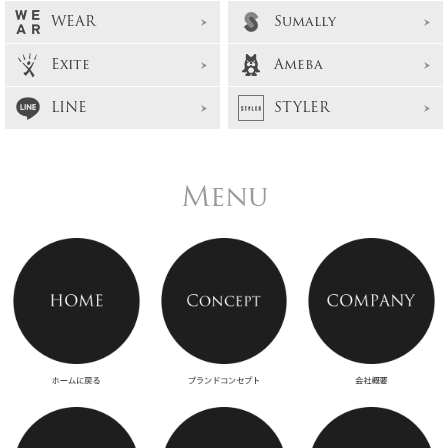
WEAR
Sumally
Exite
Ameba
LINE
STYLER
Menu