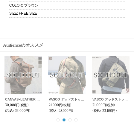
COLOR
:
ブラウン
SIZE
:
FREE SIZE
Audienceのオススメ
CANVAS×LEATHER ROLLTOP Rucksack［VS-205P］【MADE IN JAPAN】『日本製』【送料無料】 / vasco
VASCO デッドストックレインカモテント生地×Leather Fishing Shoulder Bag 【送料無料】 / Upscape Audience
VASCO デッドストックレインカモテント生地×Leather Fishing Shoulder Bag 【送料無料】 / Upscape Audience
30,000円
(税別)
21,000円
(税別)
21,000円
(税別)
(税込
:
33,000円)
(税込
:
23,100円)
(税込
:
23,100円)