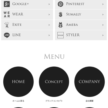
Google+
Pinterest
WEAR
Sumally
Exite
Ameba
LINE
STYLER
Menu