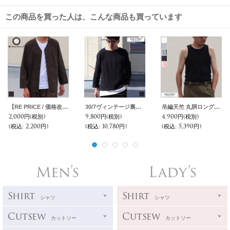
この商品を買った人は、こんな商品も買っています
【RE PRICE / 価格改定】オックスベースボール9分袖ライト_Jacket【MADE IN JAPAN】『日本製』/ Upscape Audience
30/7ヴィンテージ裏毛 ボートネック 袖ポケ付 スウェット【MADE IN JAPAN】『日本製』 / Upscape Audience
吊編天竺 丸胴ロングタンクトップ【MADE IN TOKYO】『東京製』/ Upscape Audience
2,000円
(税別)
9,800円
(税別)
4,900円
(税別)
(税込
:
2,200円)
(税込
:
10,780円)
(税込
:
5,390円)
Men's
Lady's
Shirt
Shirt
シャツ
シャツ
Cutsew
Cutsew
カットソー
カットソー