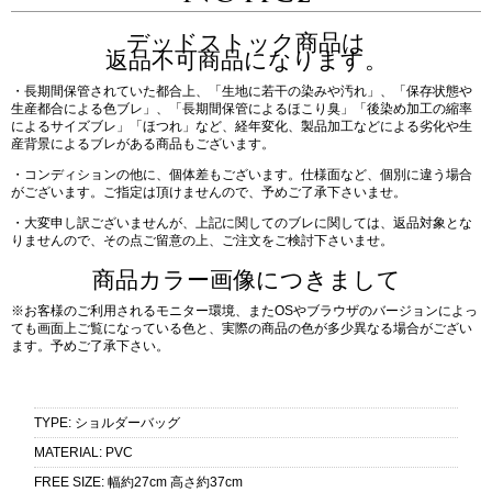
デッドストック商品は
返品不可商品になります。
・長期間保管されていた都合上、「生地に若干の染みや汚れ」、「保存状態や
生産都合による色ブレ」、「長期間保管によるほこり臭」「後染め加工の縮率
によるサイズブレ」「ほつれ」など、経年変化、製品加工などによる劣化や生
産背景によるブレがある商品もございます。
・コンディションの他に、個体差もございます。仕様面など、個別に違う場合
がございます。ご指定は頂けませんので、予めご了承下さいませ。
・大変申し訳ございませんが、上記に関してのブレに関しては、返品対象とな
りませんので、その点ご留意の上、ご注文をご検討下さいませ。
商品カラー画像につきまして
※お客様のご利用されるモニター環境、またOSやブラウザのバージョンによっ
ても画面上ご覧になっている色と、実際の商品の色が多少異なる場合がござい
ます。予めご了承下さい。
TYPE
:
ショルダーバッグ
MATERIAL
:
PVC
FREE SIZE
:
幅約27cm 高さ約37cm